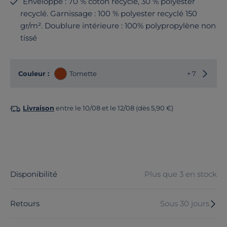
Enveloppe : 70 % coton recyclé, 30 % polyester
recyclé. Garnissage : 100 % polyester recyclé 150
gr/m². Doublure intérieure : 100% polypropylène non
tissé
Choisir
Couleur :
Tomette
+ 7
Livraison
entre le 10/08 et le 12/08 (dès 5,90 €)
Disponibilité
Plus que 3 en stock
Retours
Sous 30 jours