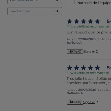
Nathalie de l'équip
5
/
Avis vérifié et récompensé
bon rapport qualité prix, a
Avis du
27/06/2026
, suite à
Barbara A.
Utile
(0)
Signaler
5
/
Avis vérifié et récompensé
Tres jolie house ! Solide 
convient parfaitement j
Avis du
20/04/2026
, suite à
Nathalie A.
Utile
(0)
Signaler