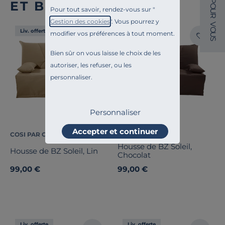
P
ET BZ
O
Pour tout savoir, rendez-vous sur "
U
R
Gestion des cookies
". Vous pourrez y
V
O
Liv. offerte
Liv. offerte
modifier vos préférences à tout moment.
U
S
Bien sûr on vous laisse le choix de les
autoriser, les refuser, ou les
personnaliser.
Personnaliser
Accepter et continuer
COSI PAR CAMIF
COSI PAR CAMIF
Housse de BZ Soleil,
Housse de BZ Soleil, Lin
Chocolat
99,00 €
99,00 €
Liv. offerte
Liv. offerte