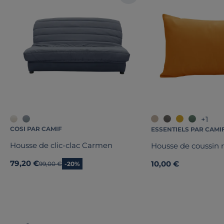
+1
COSI PAR CAMIF
ESSENTIELS PAR CAMI
Housse de clic-clac Carmen
Housse de coussin 
79,20 €
10,00 €
Ancien prix
99,00 €
-20%