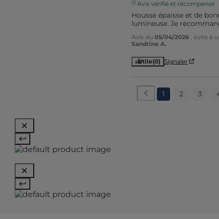
Avis vérifié et récompensé
Housse épaisse et de bonn
lumineuse. Je recomman
Avis du
05/04/2026
, suite à
Sandrine A.
Utile
(0)
Signaler
1
2
3