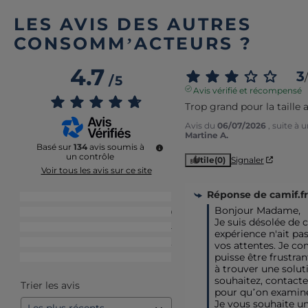
LES AVIS DES AUTRES
CONSOMM’ACTEURS ?
4.7
3
/
/
5
Avis vérifié et récompensé
Trop grand pour la taille
Avis du
06/07/2026
, suite à
Martine A.
Basé sur
134
avis soumis à
un contrôle
Utile
(0)
Signaler
Voir tous les avis sur ce site
Réponse de
camif.fr
5
étoiles
108
Bonjour Madame,

4
étoiles
19
Je suis désolée de 
3
étoiles
4
expérience n'ait pas
2
étoiles
2
vos attentes. Je co
puisse être frustran
1
étoile
1
à trouver une soluti
souhaitez, contactez
Trier les avis
pour qu’on examine
Je vous souhaite une