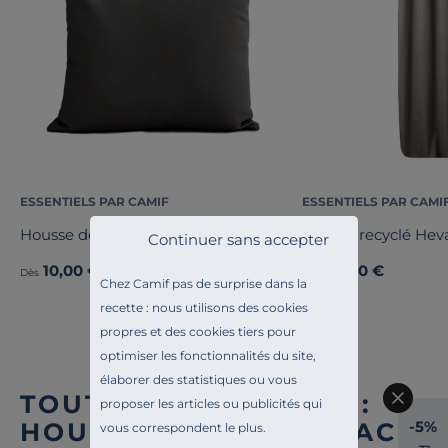
ESSENTIELS PAR CAMIF
ESSENTIELS PAR CAMI
Housse de coussin recyclée Heva
Rideau recyclé Hev
Continuer sans accepter
10,00 €
39,00 €
Dès
Dès
Chez Camif pas de surprise dans la
recette : nous utilisons des cookies
propres et des cookies tiers pour
optimiser les fonctionnalités du site,
élaborer des statistiques ou vous
TOUTE NOTRE OFFRE :
proposer les articles ou publicités qui
-5%
HOUSSES DE CLIC-CLAC
vous correspondent le plus.