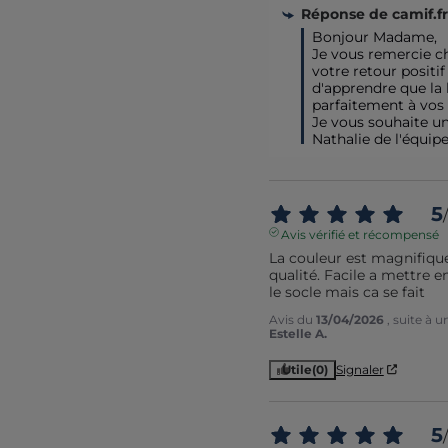
Réponse de
camif.fr
Bonjour Madame,

Je vous remercie c
votre retour positif !
d'apprendre que la
parfaitement à vos a
Je vous souhaite une
Nathalie de l'équip
5
/
Avis vérifié et récompensé
La couleur est magnifique
qualité. Facile a mettre e
le socle mais ca se fait
Avis du
13/04/2026
, suite à 
Estelle A.
Utile
(0)
Signaler
5
/