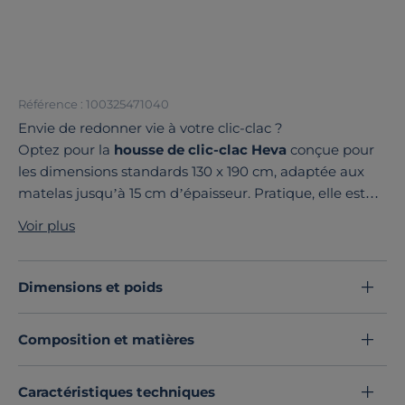
Référence : 100325471040
Envie de redonner vie à votre clic-clac ?
Optez pour la
housse de clic-clac Heva
conçue pour
les dimensions standards 130 x 190 cm, adaptée aux
matelas jusqu’à 15 cm d’épaisseur. Pratique, elle est
accompagnée de sa bande de socle
pour un
Voir plus
habillage complet.
Disponible dans une
large palette de couleurs
, elle
s’accorde à toutes vos envies déco.
Fabriquée en
Dimensions et poids
Europe à partir de matériaux recyclés
, elle allie style
et éco-conception.
Composition et matières
Offrez une nouvelle jeunesse à votre clic-clac avec
Camif !
Découvrez toute notre sélection :
Caractéristiques techniques