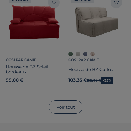
COSI PAR CAMIF
COSI PAR CAMIF
Housse de BZ Soleil,
Housse de BZ Carlos
bordeaux
99,00 €
103,35 €
Ancien prix
159,00 €
-35%
Voir tout