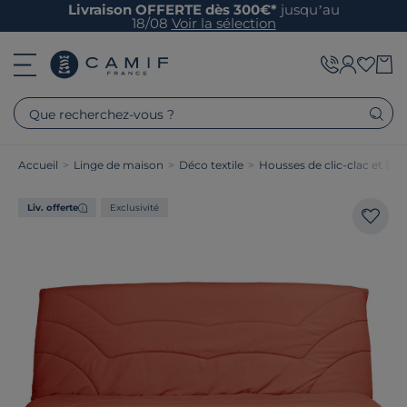
Livraison OFFERTE dès 300€*
jusqu’au
18/08
Voir la sélection
Que recherchez-vous ?
Accueil
>
Linge de maison
>
Déco textile
>
Housses de clic-clac et BZ
Liv. offerte
Exclusivité