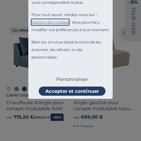
-5%
vous correspondent le plus.
Français
P
O
Pour tout savoir, rendez-vous sur "
U
R
Gestion des cookies
". Vous pourrez y
V
O
modifier vos préférences à tout moment.
Liv. offerte
Liv. offerte
U
S
Bien sûr on vous laisse le choix de les
autoriser, les refuser, ou les
personnaliser.
Personnaliser
Accepter et continuer
CAMIF SIGNATURE
CAMIF SIGNATURE
Chauffeuse d'angle pour
Angle gauche pour
canapé modulable Solal
canapé modulable tissu
Pixel
719,20 €
699,00 €
Ancien prix
899,00 €
-20%
Dès
Dès
Français