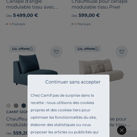
Canapé d'angle
Chauffeuse pour canapé
modulable tissu avec
modulable tissu Pixel
pouf Benny
5 499,00 €
599,00 €
Dès
Dès
Français
Français
Liv. offerte
Liv. offerte
Continuer sans accepter
Chez Camif pas de surprise dans la
recette : nous utilisons des cookies
propres et des cookies tiers pour
CAMIF SIGNATURE
CAMIF SIGNATURE
optimiser les fonctionnalités du site,
Chauffeuse pour canapé
Grande chauffeuse pour
modulable tissu Solal
canapé modulable tissu
élaborer des statistiques ou vous
Benny
proposer les articles ou publicités qui
559,20 €
1 699,00 €
Ancien prix
699,00 €
-20%
Dès
Dès