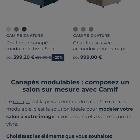
CAMIF SIGNATURE
CAMIF SIGNATURE
Pouf pour canapé
Chauffeuse avec
modulable tissu Solal
accoudoir pour canapé
modulable tissu Solenn
399,20 €
999,00 €
Ancien prix
499,00 €
-20%
Dès
Dès
Canapés modulables : composez un
salon sur mesure avec Camif
Le
canapé
est la pièce centrale du salon ! Le canapé
modulable, c’est la solution idéale pour
modeler votre
salon à votre image
, à vos besoins et à votre façon de
vivre.
Choisissez les éléments que vous souhaitez