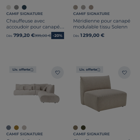
CAMIF SIGNATURE
CAMIF SIGNATURE
Chauffeuse avec
Méridienne pour canapé
accoudoir pour canapé
modulable tissu Solenn
modulable tissu Solal
799,20 €
1 299,00 €
Ancien prix
999,00 €
-20%
Dès
Dès
Liv. offerte
Liv. offerte
CAMIF SIGNATURE
CAMIF SIGNATURE