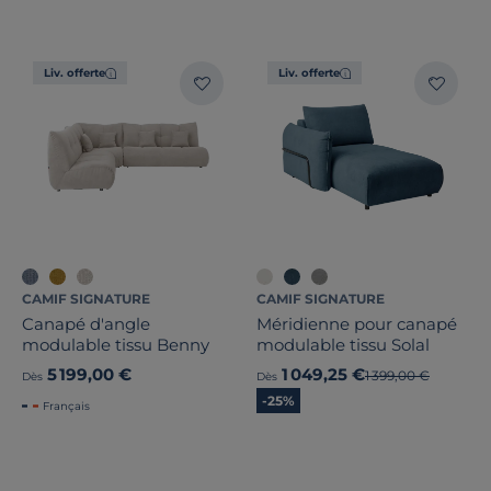
Profondeur
Liv. offerte
Liv. offerte
Marque
Note des clients
Stock
Pays de fabrication
CAMIF SIGNATURE
CAMIF SIGNATURE
Canapé d'angle
Méridienne pour canapé
modulable tissu Benny
modulable tissu Solal
5 199,00 €
1 049,25 €
Ancien prix
1 399,00 €
Dès
Dès
-25%
Français