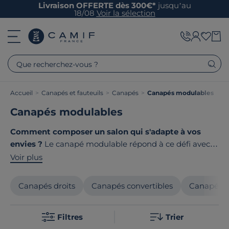
Livraison OFFERTE dès 300€*
jusqu’au
18/08
Voir la sélection
Que recherchez-vous ?
Accueil
>
Canapés et fauteuils
>
Canapés
>
Canapés modulables
Canapés modulables
Comment composer un salon qui s'adapte à vos
envies ?
Le canapé modulable répond à ce défi avec
ses éléments interchangeables et ses multiples
Voir plus
configurations possibles. Chauffeuses, modules
d'angle, méridienne ou pouf : assemblez les pièces
Canapés droits
Canapés convertibles
Canapés f
selon vos besoins pour créer un espace de vie évolutif.
Chez Camif, nous sélectionnons des canapés
Filtres
Trier
modulables
fabriqués en France ou en Europe
pour