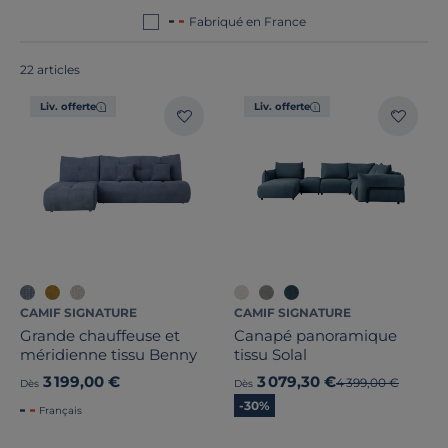
un confort qui s'ajuste à toutes vos vies.
Fabriqué en France
22 articles
Liv. offerte
Liv. offerte
Nombre de places
CAMIF SIGNATURE
CAMIF SIGNATURE
Grande chauffeuse et
Canapé panoramique
Convertible
méridienne tissu Benny
tissu Solal
3 199,00 €
3 079,30 €
Largeur
Ancien prix
4 399,00 €
Dès
Dès
-30%
Français
Hauteur