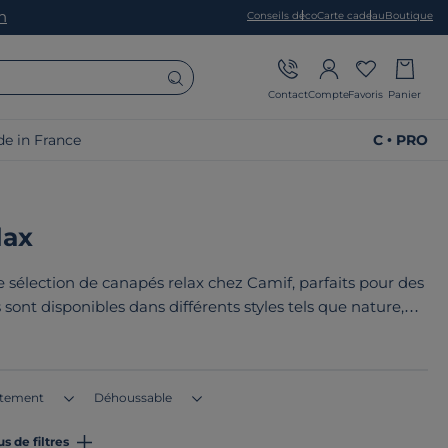
on
Conseils déco
Carte cadeau
Boutique
Contact
Compte
Favoris
Panier
e in France
C • PRO
lax
e sélection de canapés relax chez Camif, parfaits pour des
ont disponibles dans différents styles tels que nature,
 une qualité exceptionnelle. Que vous préfériez un style
s'intègre parfaitement dans votre espace. Le point commun
 en France ou en Europe
!
tement
Déhoussable
us de filtres