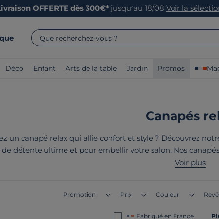
Livraison OFFERTE dès 300€*
jusqu’au 18/08
Voir la sélecti
rque
Que recherchez-vous ?
Déco
Enfant
Arts de la table
Jardin
Promos
Mad
Canapés re
z un canapé relax qui allie confort et style ? Découvrez notr
e détente ultime et pour embellir votre salon. Nos canapés s
in et terroir. Chaque modèle est conçu avec soin pour offrir
Voir plus
lus traditionnel, vous trouverez le canapé relax idéal qui 
de nos produits ? Ils sont tous
fabriqués
Promotion
Prix
Couleur
Revê
Fabriqué en France
Pl