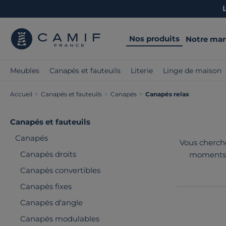
Nos produits
Notre ma
Meubles
Canapés et fauteuils
Literie
Linge de maison
Accueil
>
Canapés et fauteuils
>
Canapés
>
Canapés relax
Canapés et fauteuils
Canapés
Vous cherche
Canapés droits
moments d
contempora
Canapés convertibles
moderne ou p
Canapés fixes
Canapés d'angle
Canapés modulables