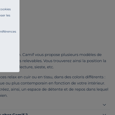
 cookies
ser les
préférences
de relaxation. Camif vous propose plusieurs modèles de
 de pieds relevables. Vous trouverez ainsi la position la
ctivité : lecture, sieste, etc.
s relax en cuir ou en tissu, dans des coloris différents :
ique ou plus contemporain en fonction de votre intérieur.
créez, ainsi, un espace de détente et de repos dans lequel
ien.
s chez Camif ?