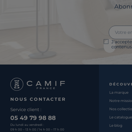
Abonne
J'accepte
contenus 
DÉCOUV
La marque
NOUS CONTACTER
Notre missi
Service client :
Nos collecti
05 49 79 98 88
Le catalogue
Du lundi au vendredi :
Le blog
09 h 00 – 13 h 00 / 14 h 00 – 17 h 00