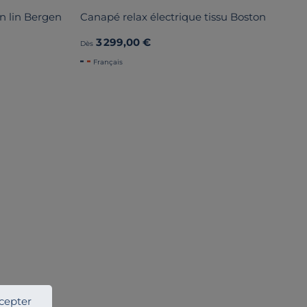
n lin Bergen
Canapé relax électrique tissu Boston
3 299,00 €
Dès
Français
cepter