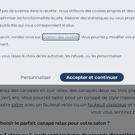
+3
pas de surprise dans la recette : nous utilisons des cookies propres et des
F
optimiser les fonctionnalités du site, élaborer des statistiques ou vous propo
 relax électrique Boston
 publicités qui vous correspondent le plus.
€
avoir, rendez-vous sur "
Gestion des cookies
". Vous pourrez y modifier vos 
ment.
 vous laisse le choix de les autoriser, les refuser, ou les personnaliser.
e choix de la qualité française et du confort avec un canapé 
ctriques de qualité pourvus d’une têtière inclinable ou encore
Personnaliser
Accepter et continuer
plus agréable pour vous en fonction de votre a
erez des canapés en cuir relax, des canapés deux ou trois place
s, vert, etc. Vous pourrez opter pour un canapé de style class
votre
salon
avec un fauteuil relax ou un
fauteuil classique
et 
vous vous sentirez b
isir le parfait canapé relax pour votre salon ?
x 3 place ou 2, quels sont les types de canapés disponible