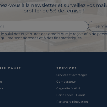
z-vous à la newsletter et surveillez vos mai
profiter de 5% de remise !
Je m'
 le suivi des ouvertures des emails que je reçois afin de perso
qui me sont adressés et à des fins statistiques.
RIR CAMIF
SERVICES
Services et avantages
on
Comparateur
ons
Cagnotte fidélité
Carte cadeau Camif
Partenaire rénovation