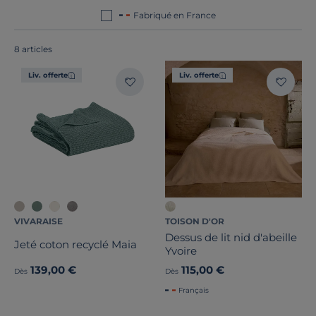
tous
fabriqués en France ou en Europe
!
Fabriqué en France
8 articles
Liv. offerte
Liv. offerte
Dimension
Marque
Note des clients
Stock
VIVARAISE
TOISON D'OR
Dessus de lit nid d'abeille
Certifications et labels
Jeté coton recyclé Maia
Yvoire
139,00 €
115,00 €
Dès
Dès
Pays de fabrication
Français