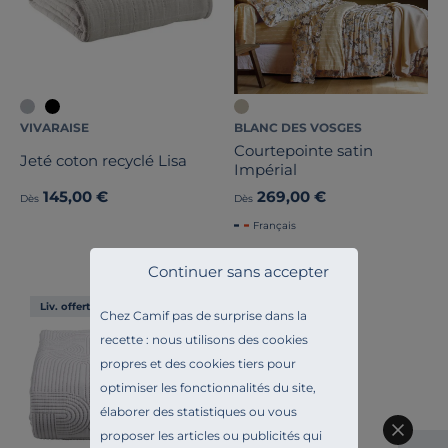
VIVARAISE
BLANC DES VOSGES
Courtepointe satin
Jeté coton recyclé Lisa
Impérial
145,00 €
269,00 €
Dès
Dès
Français
Continuer sans accepter
Liv. offerte
Chez Camif pas de surprise dans la
recette : nous utilisons des cookies
propres et des cookies tiers pour
optimiser les fonctionnalités du site,
élaborer des statistiques ou vous
proposer les articles ou publicités qui