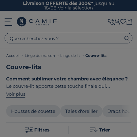
Livraison OFFERTE dès 300€*
jusqu’au
18/08
Voir la sélection
Que recherchez-vous ?
Accueil
>
Linge de maison
>
Linge de lit
>
Couvre-lits
Couvre-lits
Comment sublimer votre chambre avec élégance ?
Le couvre-lit apporte cette touche finale qui
transforme votre espace nuit. À la fois décoratif et
Voir plus
fonctionnel, il habille votre lit avec raffinement.
Découvrez notre sélection de couvre-lits fabriqués
Housses de couette
Taies d'oreiller
Draps houss
avec des matières nobles et des finitions soignées. Un
choix de qualité pour une chambre qui vous
Filtres
Trier
ressemble. Le point commun de nos produits ? Ils sont