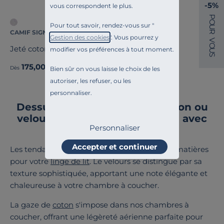
-5%
vous correspondent le plus.
P
O
Pour tout savoir, rendez-vous sur "
U
CAMIF SIGNATURE
R
Gestion des cookies
". Vous pourrez y
V
O
Jeté coton Kiko
modifier vos préférences à tout moment.
U
S
175,00 €
Dès
Bien sûr on vous laisse le choix de les
autoriser, les refuser, ou les
personnaliser.
Dessus de lit de qualité en coton ou
velours : découvrez votre style avec
Personnaliser
Camif
Accepter et continuer
Les tendances célèbrent le retour aux belles matières
pour votre
linge de lit
. Le velours se distingue par sa
texture sophistiquée, apportant une note élégante et
chaleureuse à votre chambre à coucher.
La gaze de
coton
s'impose dans nos chambres à
coucher, offrant une légèreté aérienne parfaite pour