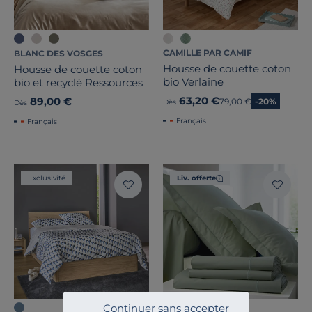
CAMILLE PAR CAMIF
BLANC DES VOSGES
Housse de couette coton
Housse de couette coton
bio Verlaine
bio et recyclé Ressources
63,20 €
89,00 €
Ancien prix
79,00 €
-20%
Dès
Dès
Français
Français
Exclusivité
Liv. offerte
Continuer sans accepter
+5