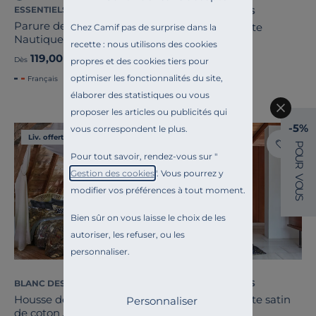
ESSENTIELS PAR CAMIF
BLANC DES VOSGES
Parure de lit coton bio
Housse de couette
Chez Camif pas de surprise dans la
Nautique Urbain
Percale Easy
recette : nous utilisons des cookies
119,00 €
79,00 €
Dès
propres et des cookies tiers pour
Dès
optimiser les fonctionnalités du site,
Français
Français
élaborer des statistiques ou vous
proposer les articles ou publicités qui
-5%
vous correspondent le plus.
Liv. offerte
Liv. offerte
P
O
Pour tout savoir, rendez-vous sur "
U
R
Gestion des cookies
". Vous pourrez y
V
O
modifier vos préférences à tout moment.
U
S
Bien sûr on vous laisse le choix de les
autoriser, les refuser, ou les
personnaliser.
BLANC DES VOSGES
BLANC DES VOSGES
Housse de couette satin
Housse de couette satin
Personnaliser
de coton JARDINS DE
Elixir