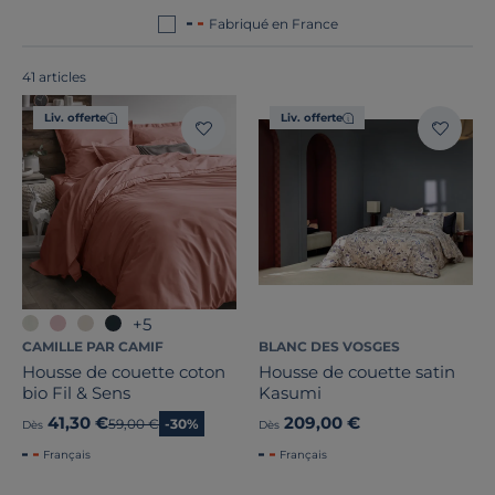
en Europe
!
Fabriqué en France
41 articles
Liv. offerte
Liv. offerte
+5
CAMILLE PAR CAMIF
BLANC DES VOSGES
Housse de couette coton
Housse de couette satin
bio Fil & Sens
Kasumi
41,30 €
209,00 €
Ancien prix
59,00 €
-30%
Dès
Dès
Français
Français