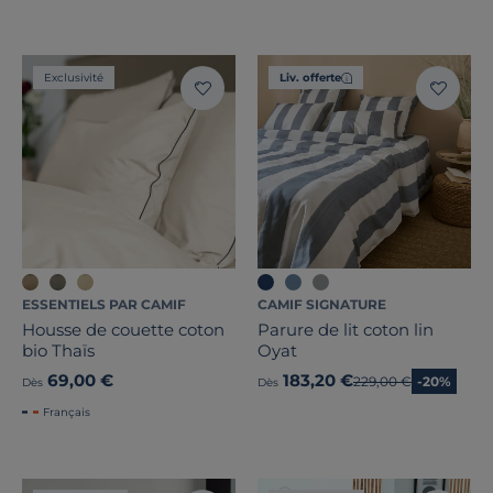
Exclusivité
Liv. offerte
ESSENTIELS PAR CAMIF
CAMIF SIGNATURE
Housse de couette coton
Parure de lit coton lin
bio Thaïs
Oyat
69,00 €
183,20 €
Ancien prix
229,00 €
-20%
Dès
Dès
Français