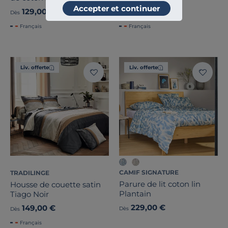
BABYLONE
Accepter et continuer
129,00 €
129,00 €
Dès
Dès
Français
Français
Liv. offerte
Liv. offerte
CAMIF SIGNATURE
TRADILINGE
Parure de lit coton lin
Housse de couette satin
Plantain
Tiago Noir
229,00 €
149,00 €
Dès
Dès
Français