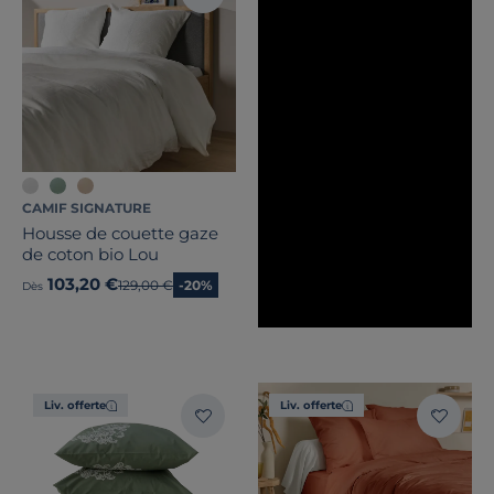
CAMIF SIGNATURE
Housse de couette gaze
de coton bio Lou
103,20 €
Ancien prix
129,00 €
-20%
Dès
Liv. offerte
Liv. offerte