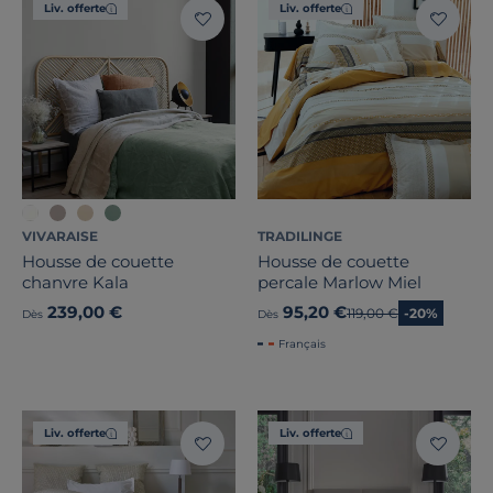
Liv. offerte
Liv. offerte
VIVARAISE
TRADILINGE
Housse de couette
Housse de couette
chanvre Kala
percale Marlow Miel
239,00 €
95,20 €
Ancien prix
119,00 €
-20%
Dès
Dès
Français
Liv. offerte
Liv. offerte