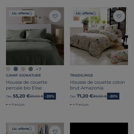
Prix
Liv. offerte
Liv. offerte
Promotion
Note des clients
Stock
Pays de fabrication
+7
CAMIF SIGNATURE
TRADILINGE
Housse de couette
Housse de couette coton
percale bio Elise
brut Amazonia
55,20 €
71,20 €
Ancien prix
69,00 €
-20%
Ancien prix
89,00 €
-20%
Dès
Dès
Français
Français
Liv. offerte