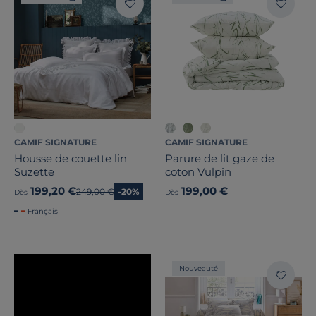
CAMIF SIGNATURE
CAMIF SIGNATURE
Housse de couette lin
Parure de lit gaze de
Suzette
coton Vulpin
199,20 €
199,00 €
Ancien prix
249,00 €
-20%
Dès
Dès
Français
Nouveauté