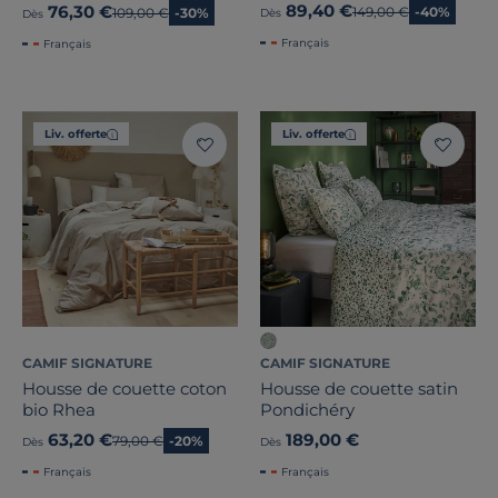
89,40 €
76,30 €
Ancien prix
149,00 €
-40%
Ancien prix
109,00 €
-30%
Dès
Dès
Français
Français
Liv. offerte
Liv. offerte
CAMIF SIGNATURE
CAMIF SIGNATURE
Housse de couette coton
Housse de couette satin
bio Rhea
Pondichéry
63,20 €
189,00 €
Ancien prix
79,00 €
-20%
Dès
Dès
Français
Français