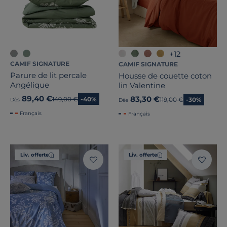
+12
CAMIF SIGNATURE
CAMIF SIGNATURE
Parure de lit percale
Housse de couette coton
Angélique
lin Valentine
89,40 €
83,30 €
Ancien prix
149,00 €
-40%
Ancien prix
119,00 €
-30%
Dès
Dès
Français
Français
Liv. offerte
Liv. offerte