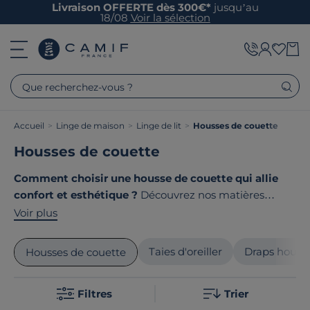
Livraison OFFERTE dès 300€*
jusqu’au
18/08
Voir la sélection
Que recherchez-vous ?
Accueil
>
Linge de maison
>
Linge de lit
>
Housses de couette
Housses de couette
Comment choisir une housse de couette qui allie
confort et esthétique ?
Découvrez nos matières
nobles comme le coton issu de l'agriculture biologique,
Voir plus
le lin ou la gaze de coton, aux dimensions adaptées
pour chaque lit. Chez Camif, découvrez des collections
Taies d'oreiller
Draps houss
Housses de couette
tissées avec soin pour sublimer votre chambre et vous
offrir des nuits douces et apaisantes. Le point commun
Filtres
Trier
de nos produits ? Ils sont tous
fabriqués en France ou