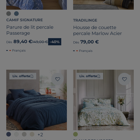
CAMIF SIGNATURE
TRADILINGE
Parure de lit percale
Housse de couette
Passerage
percale Marlow Acier
89,40 €
79,00 €
Ancien prix
149,00 €
-40%
Dès
Dès
Français
Français
Liv. offerte
Liv. offerte
+2