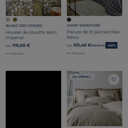
CAMIF SIGNATURE
BLANC DES VOSGES
Parure de lit percale Néo
Housse de couette satin
Rétro
Impérial
101,40 €
119,00 €
Ancien prix
169,00 €
-40%
Dès
Dès
Français
Français
Liv. offerte