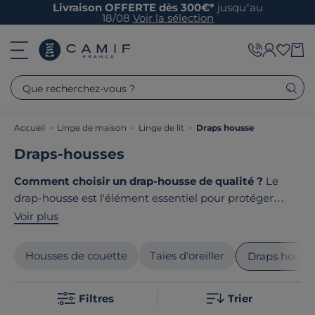
Livraison OFFERTE dès 300€*
jusqu’au
18/08
Voir la sélection
Que recherchez-vous ?
Accueil
>
Linge de maison
>
Linge de lit
>
Draps housse
Draps-housses
Comment choisir un drap-housse de qualité ?
Le
drap-housse est l'élément essentiel pour protéger
votre matelas et assurer votre confort. Coton
Voir plus
biologique, lin lavé, percale ou satin, chaque matière
offre des qualités uniques. Chez Camif, nos draps-
Housses de couette
Taies d'oreiller
Draps houss
housses haut de gamme allient tissage serré, qualité
hôtelière pour des nuits douces et paisibles. Le point
Filtres
Trier
commun de nos draps housse ? Ils sont tous
fabriqués