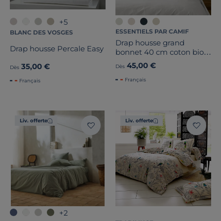
+5
ESSENTIELS PAR CAMIF
BLANC DES VOSGES
Drap housse grand
Drap housse Percale Easy
bonnet 40 cm coton bio
Fil & Sens
45,00 €
35,00 €
Dès
Dès
Français
Français
Liv. offerte
Liv. offerte
+2