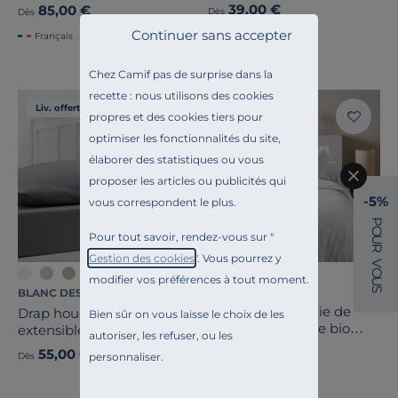
39,00 €
85,00 €
Dès
Dès
Continuer sans accepter
Français
Français
Chez Camif pas de surprise dans la
recette : nous utilisons des cookies
Liv. offerte
Liv. offerte
propres et des cookies tiers pour
optimiser les fonctionnalités du site,
élaborer des statistiques ou vous
proposer les articles ou publicités qui
-5%
vous correspondent le plus.
P
O
Pour tout savoir, rendez-vous sur "
U
R
Gestion des cookies
". Vous pourrez y
V
+1
O
modifier vos préférences à tout moment.
U
CAMIF SIGNATURE
S
BLANC DES VOSGES
Drap housse literie de
Drap housse jersey
Bien sûr on vous laisse le choix de les
relaxation percale bio
extensible Planète
autoriser, les refuser, ou les
Elise
BLANC DES VOSGES
79,00 €
55,00 €
Dès
personnaliser.
Dès
Français