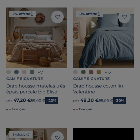
Stock
Liv. offerte
Liv. offerte
Certifications et labels
Pays de fabrication
+7
+12
CAMIF SIGNATURE
CAMIF SIGNATURE
Drap housse matelas très
Drap housse coton lin
épais percale bio Elise
Valentine
47,20 €
48,30 €
Ancien prix
59,00 €
-20%
Ancien prix
69,00 €
-30%
Dès
Dès
Français
Français
Exclusivité