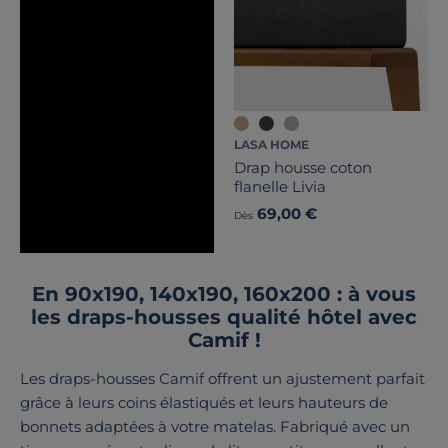
LASA HOME
Drap housse coton
flanelle Livia
69,00 €
Dès
En 90x190, 140x190, 160x200 : à vous
les draps-housses qualité hôtel avec
Camif !
Les draps-housses Camif offrent un ajustement parfait
grâce à leurs coins élastiqués et leurs hauteurs de
bonnets adaptées à votre matelas. Fabriqué avec un