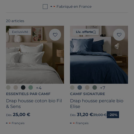
en France ou en Europe
!
Fabriqué en France
20 articles
Exclusivité
Liv. offerte
Marque
+4
+7
Prix
ESSENTIELS PAR CAMIF
CAMIF SIGNATURE
Drap housse coton bio Fil
Drap housse percale bio
& Sens
Elise
Promotion
25,00 €
31,20 €
Ancien prix
39,00 €
-20%
Dès
Dès
Note des clients
Français
Français