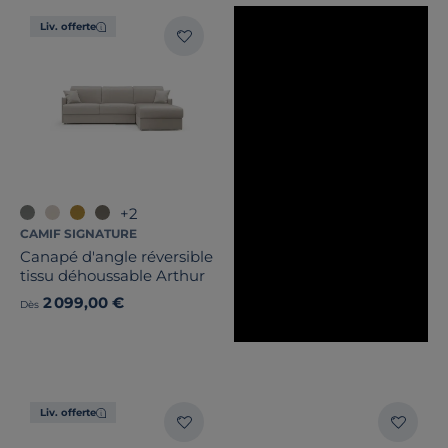
Liv. offerte
+2
CAMIF SIGNATURE
Canapé d'angle réversible
tissu déhoussable Arthur
2 099,00 €
Dès
Liv. offerte