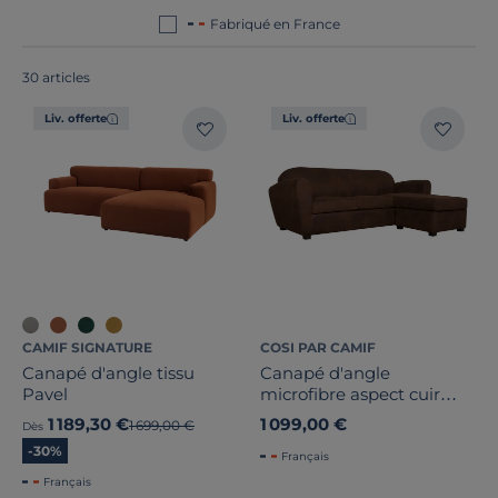
démarche plus responsable pour vous garantir des
Fabriqué en France
canapés d'angle de qualité.
30 articles
Liv. offerte
Liv. offerte
CAMIF SIGNATURE
COSI PAR CAMIF
Canapé d'angle tissu
Canapé d'angle
Pavel
microfibre aspect cuir
vieilli Owen
1 189,30 €
1 099,00 €
Ancien prix
1 699,00 €
Dès
Nombre de places
-30%
Français
Convertible
Français