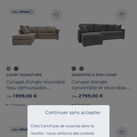
Liv. offerte
CAMIF SIGNATURE
ESSENTIELS PAR CAMIF
Canapé d'angle réversible
Canapé d'angle
tissu déhoussable
convertible et réversible
Marbella
tissu déhoussable Oslo
1 999,00 €
2 799,00 €
Dès
Dès
Français
Français
Continuer sans accepter
Chez Camif pas de surprise dans la
Liv. offerte
Exclusivité
recette : nous utilisons des cookies