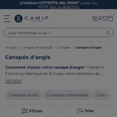
Livraison OFFERTE dès 300€*
jusqu’au
18/08
Voir la sélection
Que recherchez-vous ?
Accueil
>
Canapés et fauteuils
>
Canapés
>
Canapés d'angle
Canapés d'angle
Comment choisir votre canapé d'angle
? Made in
France ou fabriqué en Europe, notre sélection de
canapés d'angle s'adapte à votre salon et à vos envies.
Voir plus
Modulable, convertible ou panoramique, votre canapé
d'angle devient la pièce maîtresse de votre intérieur.
Canapés droits
Canapés convertibles
Canapés f
Sa forme en L optimise l'espace tout en créant un coin
convivial pour accueillir famille et amis. Chez Camif,
Filtres
Trier
nous sélectionnons des fabricants engagés dans une