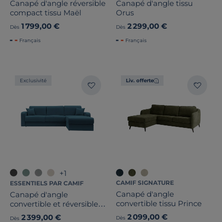
Canapé d'angle réversible
Canapé d'angle tissu
compact tissu Maël
Orus
1 799,00 €
2 299,00 €
Dès
Dès
Français
Français
Exclusivité
Liv. offerte
+1
CAMIF SIGNATURE
ESSENTIELS PAR CAMIF
Canapé d'angle
Canapé d'angle
convertible tissu Prince
convertible et réversible
tissu recyclé déhoussable
2 099,00 €
2 399,00 €
Dès
Dès