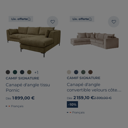
Largeur
Liv. offerte
Liv. offerte
Hauteur
Profondeur
Marque
Note des clients
+1
Stock
CAMIF SIGNATURE
CAMIF SIGNATURE
Canapé d'angle
Canapé d'angle tissu
convertible velours côtelé
Pornic
Pays de fabrication
Otto
2 159,10 €
1 899,00 €
Ancien prix
2 399,00 €
Dès
Dès
-10%
Français
Français