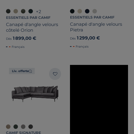
+2
ESSENTIELS PAR CAMIF
ESSENTIELS PAR CAMIF
Canapé d'angle velours
Canapé d'angle velours
Pietra
côtelé Orion
1 299,00 €
1 899,00 €
Dès
Dès
Français
Français
Liv. offerte
CAMIF SIGNATURE