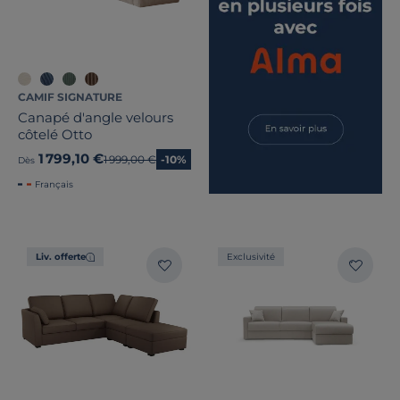
CAMIF SIGNATURE
Canapé d'angle velours
côtelé Otto
1 799,10 €
Ancien prix
1 999,00 €
-10%
Dès
Français
Liv. offerte
Exclusivité