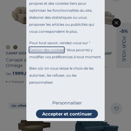
propres et des cookies tiers pour
optimiser les fonctionnalités du site,
élaborer des statistiques ou vous
proposer les articles ou publicités qui
-5%
vous correspondent le plus.
P
O
Pour tout savoir, rendez-vous sur "
U
+2
R
Gestion des cookies
". Vous pourrez y
V
CAMIF SIGNATURE
ESSENTIELS PAR CAMIF
O
modifier vos préférences à tout moment.
U
Canapé d'angle bouclette
Canapé d'angle
S
Oméga
convertible tissu
Bien sûr on vous laisse le choix de les
déhoussable Aubin
1 999,00 €
2 799,00 €
Dès
Dès
autoriser, les refuser, ou les
Français
personnaliser.
Personnaliser
Liv. offerte
Liv. offerte
Accepter et continuer