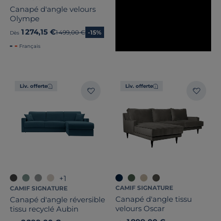
Canapé d'angle velours
Olympe
1 274,15 €
Ancien prix
1 499,00 €
-15%
Dès
Français
Liv. offerte
Liv. offerte
+1
CAMIF SIGNATURE
CAMIF SIGNATURE
Canapé d'angle tissu
Canapé d'angle réversible
velours Oscar
tissu recyclé Aubin