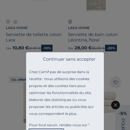
LASA HOME
LASA HOME
Serviette de toilette coton
Serviette de bain coton
Lara
Léontina, floral
10,80 €
28,00 €
Ancien prix
12,00 €
-10%
Ancien prix
35,00 €
-20%
Dès
Dès
Continuer sans accepter
Chez Camif pas de surprise dans la
recette : nous utilisons des cookies
Liv. offerte
Liv. offerte
propres et des cookies tiers pour
optimiser les fonctionnalités du site,
élaborer des statistiques ou vous
proposer les articles ou publicités qui
-5%
vous correspondent le plus.
P
O
Pour tout savoir, rendez-vous sur "
U
R