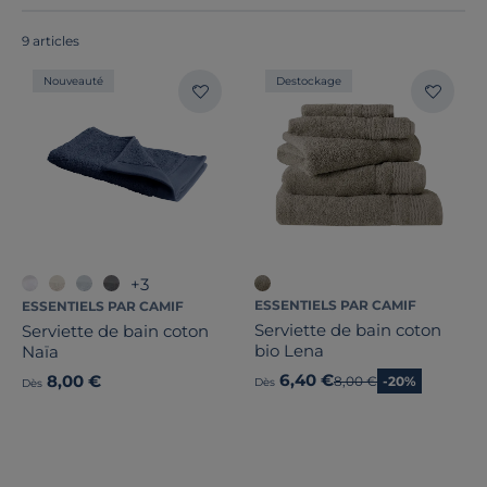
9 articles
Nouveauté
Destockage
Marque
Note des clients
Stock
+3
ESSENTIELS PAR CAMIF
ESSENTIELS PAR CAMIF
Pays de fabrication
Serviette de bain coton
Serviette de bain coton
bio Lena
Naïa
6,40 €
8,00 €
Ancien prix
8,00 €
-20%
Dès
Dès