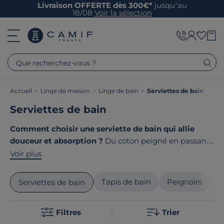
Livraison OFFERTE dès 300€*
jusqu’au
18/08
Voir la sélection
Que recherchez-vous ?
Accueil
>
Linge de maison
>
Linge de bain
>
Serviettes de bain
Serviettes de bain
Comment choisir une serviette de bain qui allie
douceur et absorption ?
Du coton peigné en passant
par le lin, les matières nobles s'associent à un
Voir plus
grammage généreux pour un confort optimal. Nos
serviettes de bain vous enveloppent de douceur avec
Tapis de bain
Peignoirs
D
Serviettes de bain
leurs 500 à 600g/m² et leurs finitions soignées. Le
point commun de nos produits ? Ils sont tous
Filtres
Trier
fabriqués en France ou en Europe
!