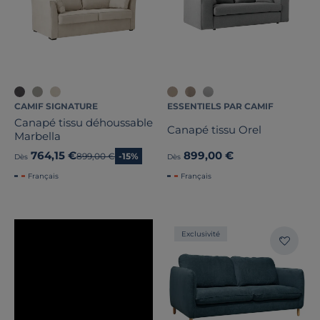
CAMIF SIGNATURE
ESSENTIELS PAR CAMIF
Canapé tissu déhoussable
Canapé tissu Orel
Marbella
764,15 €
899,00 €
Ancien prix
899,00 €
-15%
Dès
Dès
Français
Français
Exclusivité