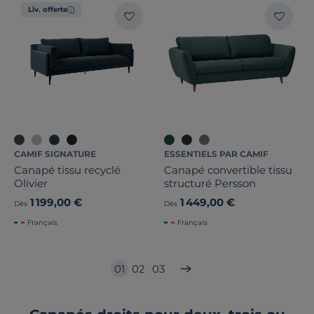
Liv. offerte
CAMIF SIGNATURE
ESSENTIELS PAR CAMIF
Canapé tissu recyclé
Canapé convertible tissu
Olivier
structuré Persson
1 199,00 €
1 449,00 €
Dès
Dès
Français
Français
01
02
03