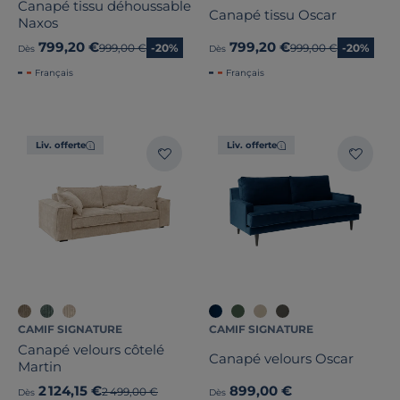
Canapé tissu déhoussable
Canapé tissu Oscar
Naxos
799,20 €
799,20 €
Ancien prix
999,00 €
-20%
Ancien prix
999,00 €
-20%
Dès
Dès
Français
Français
Liv. offerte
Liv. offerte
CAMIF SIGNATURE
CAMIF SIGNATURE
Canapé velours côtelé
Canapé velours Oscar
Martin
2 124,15 €
899,00 €
Ancien prix
2 499,00 €
Dès
Dès