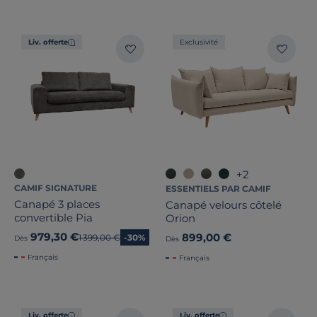
Liv. offerte
Exclusivité
+2
CAMIF SIGNATURE
ESSENTIELS PAR CAMIF
Canapé 3 places
Canapé velours côtelé
convertible Pia
Orion
979,30 €
899,00 €
Ancien prix
1 399,00 €
-30%
Dès
Dès
Français
Français
Liv. offerte
Liv. offerte