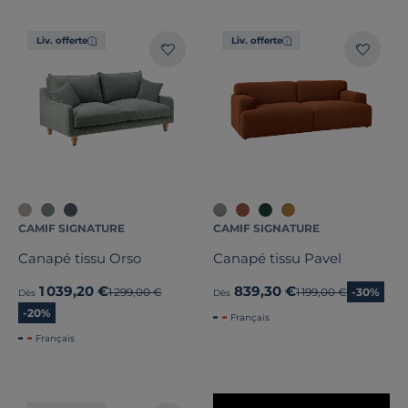
Liv. offerte
Liv. offerte
Nombre de places
Convertible
Largeur
Hauteur
CAMIF SIGNATURE
CAMIF SIGNATURE
Canapé tissu Orso
Canapé tissu Pavel
Profondeur
1 039,20 €
839,30 €
Ancien prix
1 299,00 €
Ancien prix
1 199,00 €
-30%
Dès
Dès
Marque
-20%
Français
Français
Note des clients
Stock