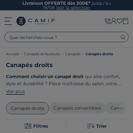
Livraison OFFERTE dès 300€*
jusqu’au
18/08
Voir la sélection
Que recherchez-vous ?
Accueil
>
Canapés et fauteuils
>
Canapés
>
Canapés droits
Canapés droits
Comment choisir un canapé droit
qui allie confort,
style et durabilité ? Pièce maîtresse du salon, votre
canapé droit doit être sélectionné avec soin parmi nos
Voir plus
gammes fabriquées localement. En 2 places pour les
espaces compacts, 3 places pour une famille ou 4
Canapés convertibles
Canapés f
Canapés droits
places pour recevoir vos proches, découvrez nos
canapés droits
. Chez Camif, nous vous proposons des
Filtres
Trier
modèles en tissu ou en cuir qui reflètent votre