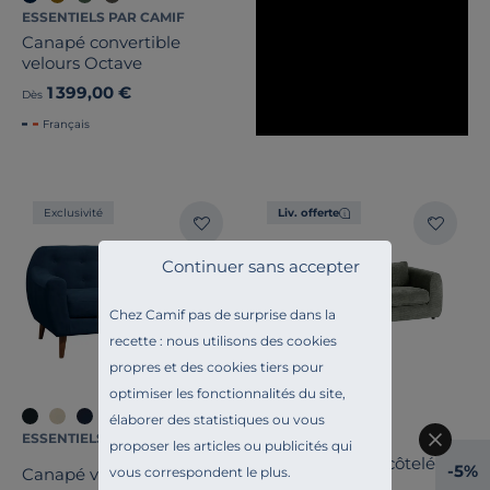
ESSENTIELS PAR CAMIF
Canapé convertible
velours Octave
1 399,00 €
Dès
Français
Exclusivité
Liv. offerte
Continuer sans accepter
Chez Camif pas de surprise dans la
recette : nous utilisons des cookies
propres et des cookies tiers pour
optimiser les fonctionnalités du site,
élaborer des statistiques ou vous
ESSENTIELS PAR CAMIF
CAMIF SIGNATURE
proposer les articles ou publicités qui
Canapé velours côtelé
-5%
Canapé velours Paimpol
vous correspondent le plus.
Olivia