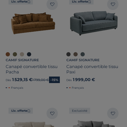
Liv. offerte
Liv. offerte
CAMIF SIGNATURE
CAMIF SIGNATURE
Canapé convertible tissu
Canapé convertible tissu
Pacha
Paxi
1 529,15 €
1 999,00 €
Ancien prix
1 799,00 €
-15%
Dès
Dès
Français
Français
Liv. offerte
Exclusivité