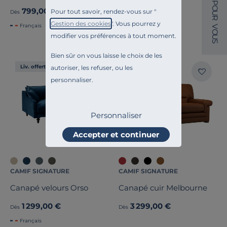
P
O
799,00 €
1 299,00 €
Pour tout savoir, rendez-vous sur "
Dès
Dès
U
R
Gestion des cookies
". Vous pourrez y
Français
Français
V
O
modifier vos préférences à tout moment.
U
S
Bien sûr on vous laisse le choix de les
Liv. offerte
Liv. offerte
autoriser, les refuser, ou les
personnaliser.
Personnaliser
Accepter et continuer
CAMIF SIGNATURE
CAMIF SIGNATURE
Canapé velours Orso
Canapé cuir Melbourne
1 299,00 €
3 299,00 €
Dès
Dès
Français