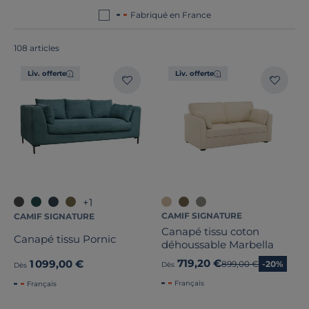
engagement pour une
consommation plus
Fabriqué en France
responsable
.
108 articles
Liv. offerte
Liv. offerte
+1
CAMIF SIGNATURE
CAMIF SIGNATURE
Canapé tissu coton
Canapé tissu Pornic
déhoussable Marbella
719,20 €
1 099,00 €
Ancien prix
899,00 €
-20%
Dès
Dès
Français
Français