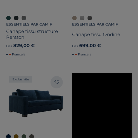
ESSENTIELS PAR CAMIF
ESSENTIELS PAR CAMIF
Canapé tissu structuré
Canapé tissu Ondine
Persson
829,00 €
699,00 €
Dès
Dès
Français
Français
Exclusivité