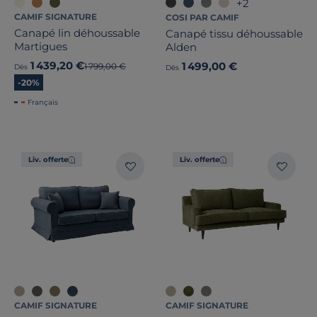
+2
CAMIF SIGNATURE
COSI PAR CAMIF
Canapé lin déhoussable
Canapé tissu déhoussable
Martigues
Alden
1 439,20 €
1 499,00 €
Ancien prix
1 799,00 €
Dès
Dès
-20%
Français
Liv. offerte
Liv. offerte
CAMIF SIGNATURE
CAMIF SIGNATURE