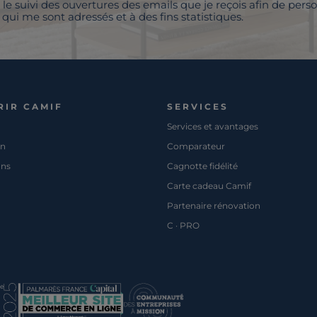
 le suivi des ouvertures des emails que je reçois afin de perso
qui me sont adressés et à des fins statistiques.
RIR CAMIF
SERVICES
Services et avantages
on
Comparateur
ons
Cagnotte fidélité
Carte cadeau Camif
Partenaire rénovation
C · PRO
pe