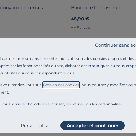
x noyaux de cerises
Bouillotte lin classique
45,90 €
Français
tte en graines de lin ou sèche pour micro-
Continuer sans ac
disponible
pas de surprise dans la recette : nous utilisons des cookies propres et des
 est un
équipement du lit
apprécié pour sa capacité à procur
optimiser les fonctionnalités du site, élaborer des statistiques ou vous propo
illottes diverses, qu'elles soient à noyaux pour un usage pr
 publicités qui vous correspondent le plus.
chaleur douce, elles offrent douceur et rétention optimales 
r répondre à différents besoins de confort. En voilà un atout
avoir, rendez-vous sur "
Gestion des cookies
". Vous pourrez y modifier vos 
ment.
alement notre sélection de
bouillottes fabriquées en France
 vous laisse le choix de les autoriser, les refuser, ou les personnaliser.
c'est bon de dormir avec une bouillotte en noyaux cerises 
a bouillotte la plus efficace pour soulager les cervicales, l
Personnaliser
Accepter et continuer
une bouillotte pour votre lit ou un petit coussin chauffant