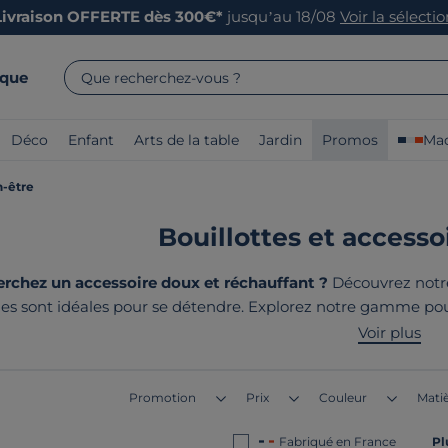
Livraison OFFERTE dès 300€*
jusqu’au 18/08
Voir la sélecti
rque
Que recherchez-vous ?
Déco
Enfant
Arts de la table
Jardin
Promos
Mad
n-être
Bouillottes et accesso
rchez un accessoire doux et réchauffant ?
Découvrez notre 
lles sont idéales pour se détendre. Explorez notre gamme po
est conçue avec soin pour garantir votre bien-être, tout en 
Voir plus
produits ? Ils sont tous
fabriqués en 
Promotion
Prix
Couleur
Matiè
Fabriqué en France
Pl