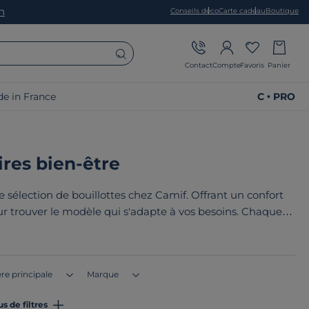
on
Conseils déco
Carte cadeau
Boutique
Contact
Compte
Favoris
Panier
e in France
C • PRO
ires bien-être
sélection de bouillottes chez Camif. Offrant un confort
ur trouver le modèle qui s'adapte à vos besoins. Chaque
intégrant le savoir-faire reconnu. Le point commun de nos
France ou en Europe
!
re principale
Marque
us de filtres