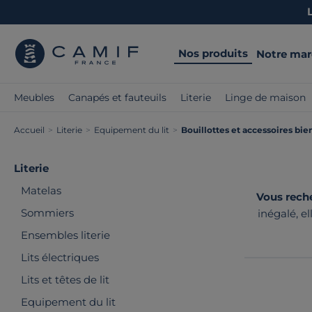
Nos produits
Notre ma
Meubles
Canapés et fauteuils
Literie
Linge de maison
Accueil
>
Literie
>
Equipement du lit
>
Bouillottes et accessoires bie
Literie
Matelas
Vous reche
Sommiers
inégalé, e
bouillotte 
Ensembles literie
Lits électriques
Lits et têtes de lit
Equipement du lit