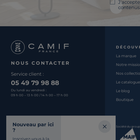
J'accepte
contenus 
DÉCOUV
La marque
NOUS CONTACTER
Notre missi
Service client :
Nos collecti
05 49 79 98 88
Le catalogue
Du lundi au vendredi :
Le blog
09 h 00 – 13 h 00 / 14 h 00 – 17 h 00
Boutique
Nous écrire
Nouveau par ici
Société du grou
?
Retrouvez-nous
Inscrivez-vous à la