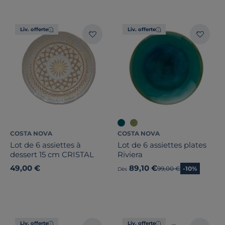
Liv. offerte
Liv. offerte
COSTA NOVA
COSTA NOVA
Lot de 6 assiettes à
Lot de 6 assiettes plates
dessert 15 cm CRISTAL
Riviera
49,00 €
89,10 €
Ancien prix
99,00 €
-10%
Dès
Liv. offerte
Liv. offerte