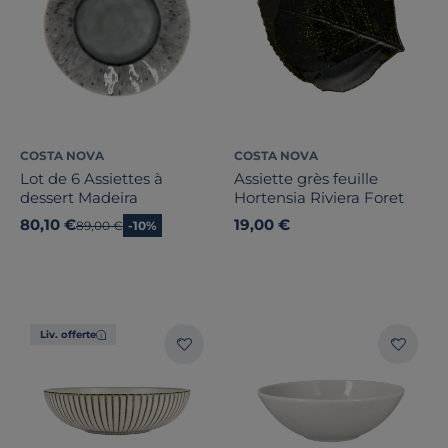
COSTA NOVA
COSTA NOVA
Lot de 6 Assiettes à
Assiette grès feuille
dessert Madeira
Hortensia Riviera Foret
80,10 €
19,00 €
Ancien prix
89,00 €
-10%
Liv. offerte