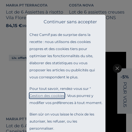
MARIA PT TERRACOTA
COSTA NOVA
Lot de 6 Assiettes à risotto
Lot de 6 assiettes creuses
Vila Flore
24 cm IMPRESSIONS
Continuer sans accepter
84,15 €
89,00 €
Ancien prix
99,00 €
-15%
Chez Camif pas de surprise dans la
recette : nous utilisons des cookies
propres et des cookies tiers pour
optimiser les fonctionnalités du site,
Liv. offerte
élaborer des statistiques ou vous
proposer les articles ou publicités qui
-5%
vous correspondent le plus.
P
O
Pour tout savoir, rendez-vous sur "
U
R
Gestion des cookies
". Vous pourrez y
V
O
modifier vos préférences à tout moment.
U
S
Bien sûr on vous laisse le choix de les
MARIA PT TERRACOTA
autoriser, les refuser, ou les
Lot de 6 Assiettes plates
personnaliser.
Canelada