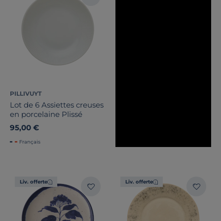
PILLIVUYT
Lot de 6 Assiettes creuses
en porcelaine Plissé
95,00 €
Français
Liv. offerte
Liv. offerte