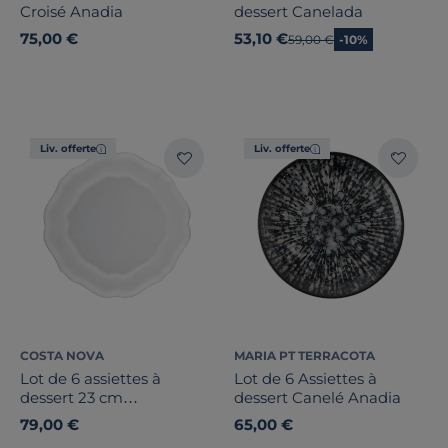
Croisé Anadia
dessert Canelada
75,00 €
53,10 €
Ancien prix
59,00 €
-10%
Liv. offerte
Liv. offerte
COSTA NOVA
MARIA PT TERRACOTA
Lot de 6 assiettes à
Lot de 6 Assiettes à
dessert 23 cm
dessert Canelé Anadia
IMPRESSIONS
79,00 €
65,00 €