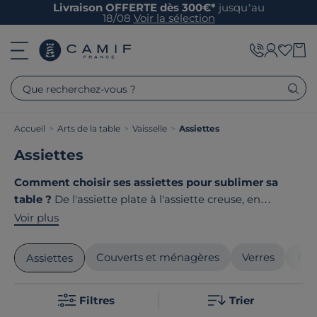
Livraison OFFERTE dès 300€*
jusqu’au
18/08
Voir la sélection
Que recherchez-vous ?
Accueil
>
Arts de la table
>
Vaisselle
>
Assiettes
Assiettes
Comment choisir ses assiettes pour sublimer sa
table ?
De l'assiette plate à l'assiette creuse, en
passant par l'assiette à risotto, chaque modèle a sa
Voir plus
fonction bien précise pour magnifier vos plats.
Pratiques et élégantes, nos assiettes s'adaptent à tous
Couverts et ménagères
Verres
Bol
Assiettes
les styles de cuisine et de décoration. Le point
commun de nos produits ? Ils sont tous
fabriqués en
Filtres
Trier
France ou en Europe
!