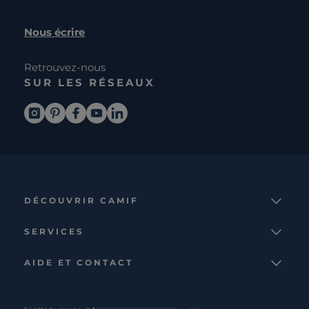
Nous écrire
Retrouvez-nous
SUR LES RÉSEAUX
DÉCOUVRIR CAMIF
La marque
SERVICES
Notre mission
Services et avantages
Nos collections
AIDE ET CONTACT
Comparateur
Le catalogue
Nous contacter
Cagnotte fidélité
Le blog
Suivre votre commande