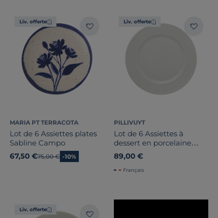
Largeur
Liv. offerte
Liv. offerte
Hauteur
Marque
Note des clients
Stock
MARIA PT TERRACOTA
PILLIVUYT
Lot de 6 Assiettes plates
Lot de 6 Assiettes à
Pays de fabrication
Sabline Campo
dessert en porcelaine
Plissé
67,50 €
89,00 €
Ancien prix
75,00 €
-10%
Français
Liv. offerte