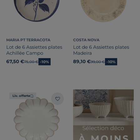
MARIA PT TERRACOTA
COSTA NOVA
Lot de 6 Assiettes plates
Lot de 6 Assiettes plates
Achillée Campo
Madeira
67,50 €
89,10 €
Ancien prix
75,00 €
-10%
Ancien prix
99,00 €
-10%
Liv. offerte