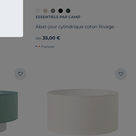
ESSENTIELS PAR CAMIF
age
Abat-jour cylindrique coton Rivage
35,00 €
Dès
Français