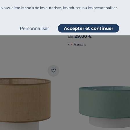
 vous laisse le choix de les autoriser, les refuser, ou les personnaliser.
URE
ESSENTIELS PAR CAMIF
ur suspension naturelle jute
Abat-jour conique coton Riv
cm Roxanne
Personnaliser
Accepter et continuer
29,00 €
Dès
Français