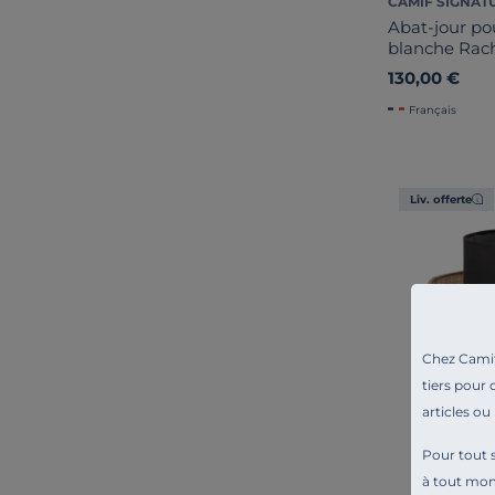
CAMIF SIGNAT
Abat-jour po
blanche Rac
130,00 €
Français
Liv. offerte
Chez Camif 
tiers pour 
articles ou
Pour tout s
à tout mo