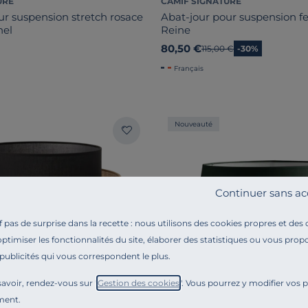
URE
CAMIF SIGNATURE
ur suspension stretch rosace
Abat-jour pour suspension f
hel
Reine
80,50 €
Ancien prix
115,00 €
-30%
Français
Nouveauté
Continuer sans ac
pas de surprise dans la recette : nous utilisons des cookies propres et des
optimiser les fonctionnalités du site, élaborer des statistiques ou vous propo
 publicités qui vous correspondent le plus.
avoir, rendez-vous sur "
Gestion des cookies
". Vous pourrez y modifier vos 
ment.