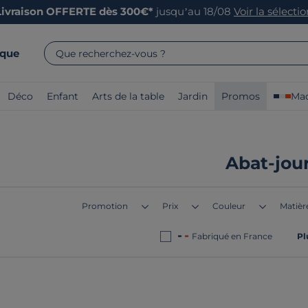
Livraison OFFERTE dès 300€*
jusqu’au 18/08
Voir la sélecti
rque
Que recherchez-vous ?
Déco
Enfant
Arts de la table
Jardin
Promos
Mad
Abat-jou
Promotion
Prix
Couleur
Matièr
Fabriqué en France
Pl