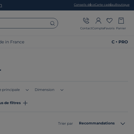
on
Conseils déco
Carte cadeau
Boutique
Contact
Compte
Favoris
Panier
e in France
C • PRO
r
e principale
Dimension
us de filtres
Recommandations
Trier par