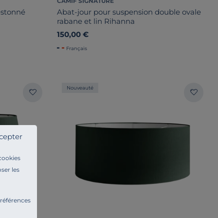
CAMIF SIGNATURE
estonné
Abat-jour pour suspension double ovale
rabane et lin Rihanna
150,00 €
Français
Nouveauté
cepter
 cookies
ser les
préférences