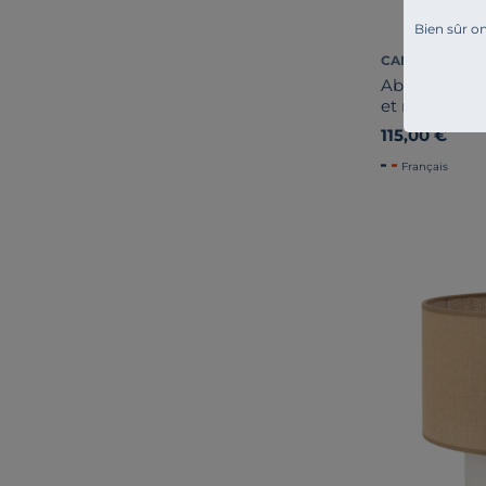
Bien sûr on
CAMIF SIGNAT
Abat-jour po
et noir 40 
115,00 €
Français