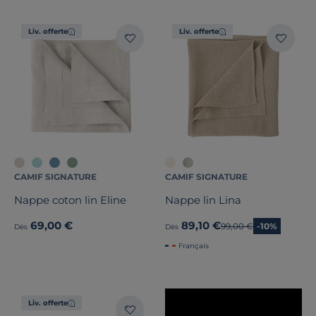
Liv. offerte
Liv. offerte
CAMIF SIGNATURE
CAMIF SIGNATURE
Nappe coton lin Eline
Nappe lin Lina
69,00 €
89,10 €
Ancien prix
99,00 €
-10%
Dès
Dès
Français
Liv. offerte