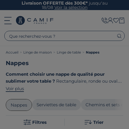
Livraison OFFERTE dès 300€*
jusqu’au
18/08
Voir la sélection
Que recherchez-vous ?
Accueil
>
Linge de maison
>
Linge de table
>
Nappes
Nappes
Comment choisir une nappe de qualité pour
sublimer votre table ?
Rectangulaire, ronde ou ovale,
en coton ou en lin, la nappe est l'élément
Voir plus
indispensable pour une table haut de gamme. Chez
Camif, nous sélectionnons des
nappes élégantes
aux
Serviettes de table
Chemins et sets de 
Nappes
finitions soignées, alliant style et praticité grâce à une
gamme anti-tache et faciles d'entretien. Le point
Filtres
Trier
commun de nos produits ? Ils sont tous
fabriqués en