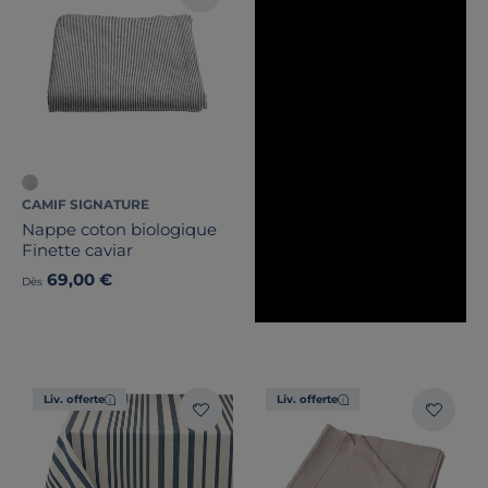
CAMIF SIGNATURE
Nappe coton biologique
Finette caviar
69,00 €
Dès
Liv. offerte
Liv. offerte