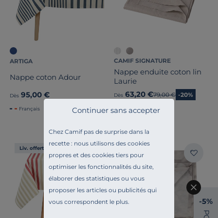
CAMIF SIGNATURE
ARTIGA
Nappe enduite coton lin
Nappe coton Adour
Laurie
63,20 €
95,00 €
Ancien prix
79,00 €
-20%
Dès
Dès
Français
Continuer sans accepter
Français
Chez Camif pas de surprise dans la
recette : nous utilisons des cookies
Liv. offerte
Liv. offerte
propres et des cookies tiers pour
optimiser les fonctionnalités du site,
élaborer des statistiques ou vous
proposer les articles ou publicités qui
-5%
vous correspondent le plus.
P
O