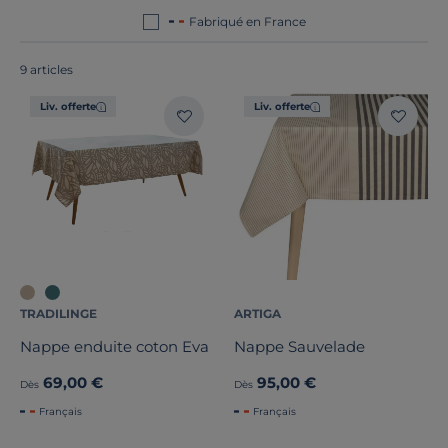
France ou en Europe
!
Fabriqué en France
9 articles
Liv. offerte
Liv. offerte
Dimension
Marque
Note des clients
Stock
TRADILINGE
ARTIGA
Pays de fabrication
Nappe enduite coton Eva
Nappe Sauvelade
69,00 €
95,00 €
Dès
Dès
Français
Français