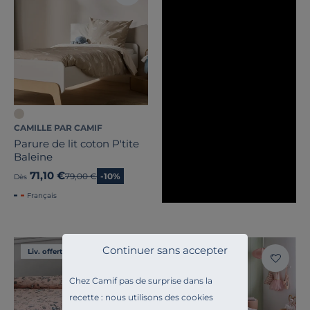
CAMILLE PAR CAMIF
Parure de lit coton P'tite
Baleine
71,10 €
Ancien prix
79,00 €
-10%
Dès
Français
Continuer sans accepter
Liv. offerte
Liv. offerte
Chez Camif pas de surprise dans la
recette : nous utilisons des cookies