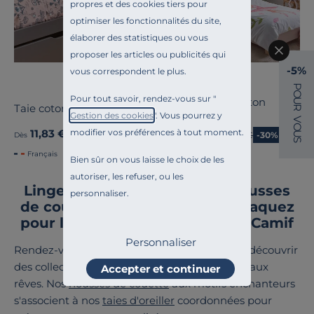
propres et des cookies tiers pour
optimiser les fonctionnalités du site,
élaborer des statistiques ou vous
proposer les articles ou publicités qui
-5%
vous correspondent le plus.
TRADILINGE
P
O
Pour tout savoir, rendez-vous sur "
Taie d'oreiller coton
U
Taie coton bio, rose
R
Giselle
Gestion des cookies
". Vous pourrez y
V
O
modifier vos préférences à tout moment.
11,83 €
24,43 €
Ancien prix
16,90 €
-30%
U
Ancien prix
34,90 €
-30%
Dès
Dès
S
Français
Français
Bien sûr on vous laisse le choix de les
autoriser, les refuser, ou les
Linge de lit, draps, parures, housses
personnaliser.
de couettes et couvertures : craquez
pour le linge enfant de qualité Camif
Personnaliser
Rendez-vous dans notre
univers enfant
pour découvrir
des collections qui accompagnent les plus beaux
Accepter et continuer
rêves. Nos
housses de couette
aux motifs enchanteurs
s'associent à nos
taies d'oreiller
coordonnées pour