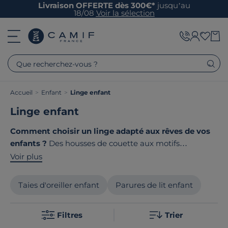
Livraison OFFERTE dès 300€*
jusqu’au
18/08
Voir la sélection
Que recherchez-vous ?
Accueil
>
Enfant
>
Linge enfant
Linge enfant
Comment choisir un linge adapté aux rêves de vos
enfants ?
Des housses de couette aux motifs
enchanteurs, des draps en coton tout doux, des taies
Voir plus
d'oreiller aux couleurs joyeuses… Camif vous
accompagne dans la création d'un cocon de douceur
Taies d'oreiller enfant
Parures de lit enfant
pour vos petits. Nous sélectionnons des matières
nobles qui respectent la peau sensible des enfants,
Filtres
Trier
pour des nuits paisibles et des siestes réparatrices. Le