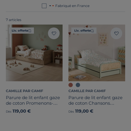
point commun de nos produits ? Ils sont tous
Fabriqué en France
fabriqués en France ou en Europe
!
7 articles
Liv. offerte
Liv. offerte
Dimension
Marque
Note des clients
Stock
Pays de fabrication
CAMILLE PAR CAMIF
CAMILLE PAR CAMIF
Parure de lit enfant gaze
Parure de lit enfant gaze
de coton Promenons-
de coton Chansons
nous dans les bois
d'eaux douces
119,00 €
119,00 €
Dès
Dès