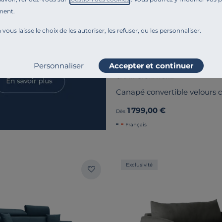
ment.
 vous laisse le choix de les autoriser, les refuser, ou les personnaliser.
Personnaliser
Accepter et continuer
CAMIF SIGNATURE
Canapé convertible velours c
1 799,00 €
Dès
Français
Exclusivité