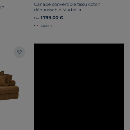
Canapé convertible tissu coton
en
déhoussable Marbella
1 799,00 €
Dès
Français