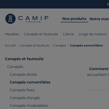
Nos produits
Notre ma
Meubles
Canapés et fauteuils
Literie
Linge de maison
Accueil
>
Canapés et fauteuils
>
Canapés
>
Canapés convertibles
Canapés et fauteuils
Canapés
Comment op
Canapés droits
accueillant 
ou un usa
Canapés convertibles
Canapés fixes
Canapés d'angle
Canapés modulables