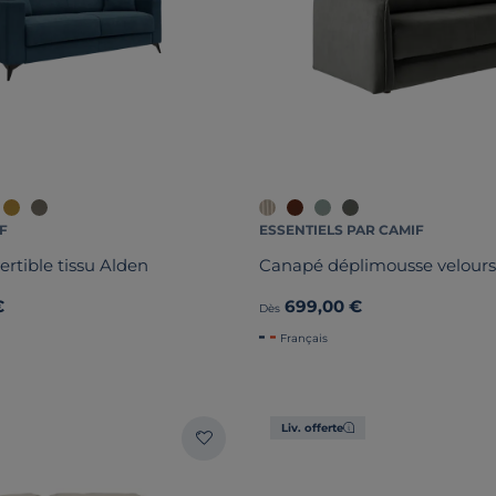
F
ESSENTIELS PAR CAMIF
rtible tissu Alden
Canapé déplimousse velours
€
699,00 €
Dès
Français
Liv. offerte