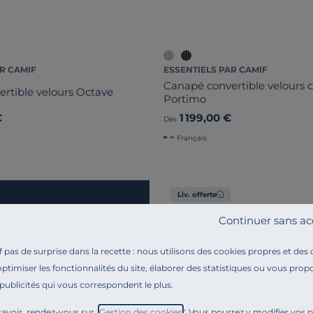
R CAMIF
ESSENTIELS PAR CAMIF
Canapé convertible velours c
rtible velours Octave
Portimo
€
1 199,00 €
Dès
Français
Liv. offerte
Continuer sans ac
pas de surprise dans la recette : nous utilisons des cookies propres et des
optimiser les fonctionnalités du site, élaborer des statistiques ou vous propo
 publicités qui vous correspondent le plus.
avoir, rendez-vous sur "
Gestion des cookies
". Vous pourrez y modifier vos 