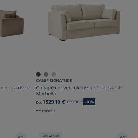
CAMIF SIGNATURE
elours côtelé
Canapé convertible tissu déhoussable
Marbella
1 529,10 €
Ancien prix
1 699,00 €
-10%
Dès
Français
Exclusivité