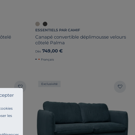
ESSENTIELS PAR CAMIF
ôtelé
Canapé convertible déplimousse velours
côtelé Palma
749,00 €
Dès
Français
Exclusivité
cepter
 cookies
ser les
préférences