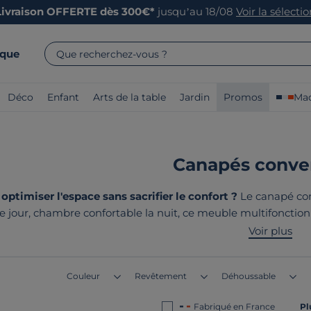
Livraison OFFERTE dès 300€*
jusqu’au 18/08
Voir la sélecti
rque
Que recherchez-vous ?
Déco
Enfant
Arts de la table
Jardin
Promos
Mad
Canapés conver
timiser l'espace sans sacrifier le confort ?
Le canapé con
le jour, chambre confortable la nuit, ce meuble multifonctio
ge quotidien, nos modèles
fabriqués en France et en Europ
Voir plus
solides et leurs mécanisme
Couleur
Revêtement
Déhoussable
Fabriqué en France
Pl