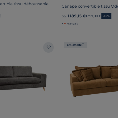
rtible tissu déhoussable
Canapé convertible tissu Od
€
1 189,15 €
Ancien prix
1 399,00 €
-15%
Dès
Français
Liv. offerte