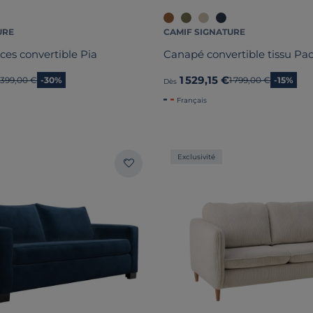
URE
CAMIF SIGNATURE
ces convertible Pia
Canapé convertible tissu Pa
1 529,15 €
Ancien prix
 399,00 €
-30%
Ancien prix
1 799,00 €
-15%
Dès
Français
Exclusivité