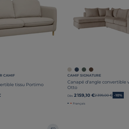
R CAMIF
CAMIF SIGNATURE
Canapé d'angle convertible v
rtible tissu Portimo
Otto
€
2 159,10 €
Ancien prix
2 399,00 €
-10%
Dès
Français