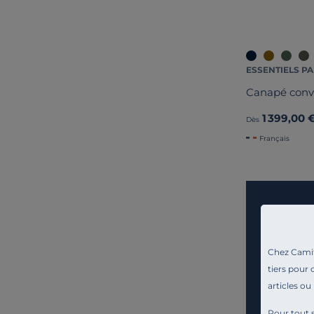
ESSENTIELS PA
Canapé conve
1 399,00 
Dès
Français
Chez Camif 
tiers pour 
articles ou
Pour tout s