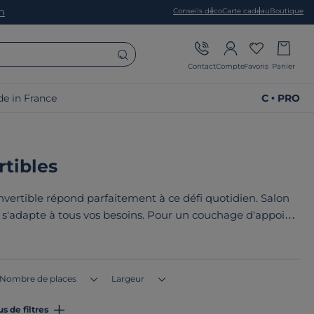
on
Conseils déco
Carte cadeau
Boutique
Contact
Compte
Favoris
Panier
e in France
C • PRO
tibles
vertible répond parfaitement à ce défi quotidien. Salon
n s'adapte à tous vos besoins. Pour un couchage d'appoint
e
conjuguent praticité et qualité grâce à leurs matériaux
s robustes.
Nombre de places
Largeur
us de filtres