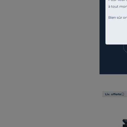
à tout mo
Bien sûr on
Liv. offerte