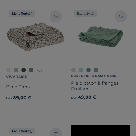
Pays de fabrication
Liv. offerte
Exclusivité
+3
ESSENTIELS PAR CAMIF
VIVARAISE
Plaid coton à franges
Plaid Tana
Emilien
49,00 €
89,00 €
Dès
Dès
Liv. offerte