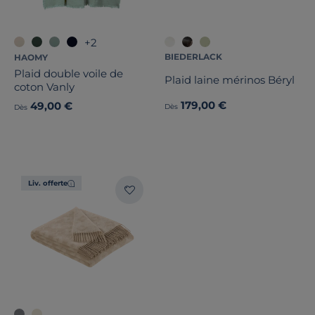
+2
BIEDERLACK
HAOMY
Plaid double voile de
Plaid laine mérinos Béryl
coton Vanly
179,00 €
49,00 €
Dès
Dès
Liv. offerte