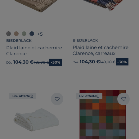
+5
BIEDERLACK
BIEDERLACK
Plaid laine et cachemire
Plaid laine et cachemire
Clarence, carreaux
Clarence
104,30 €
104,30 €
Ancien prix
149,00 €
-30%
Ancien prix
149,00 €
-30%
Dès
Dès
Liv. offerte
Liv. offerte