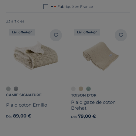
Fabriqué en France
23 articles
Liv. offerte
Liv. offerte
Dimension
CAMIF SIGNATURE
TOISON D'OR
Plaid gaze de coton
Plaid coton Emilio
Marque
Brehat
89,00 €
79,00 €
Dès
Dès
Note des clients
Stock