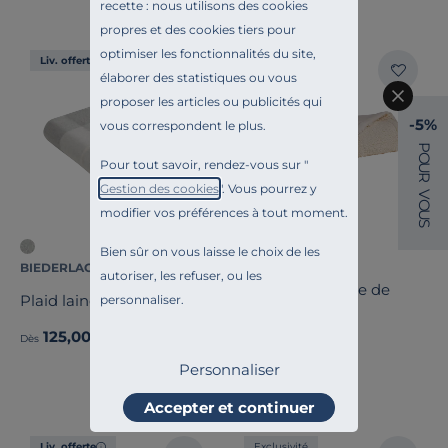
recette : nous utilisons des cookies
propres et des cookies tiers pour
optimiser les fonctionnalités du site,
Liv. offerte
Liv. offerte
élaborer des statistiques ou vous
proposer les articles ou publicités qui
-5%
vous correspondent le plus.
P
O
Pour tout savoir, rendez-vous sur "
U
R
Gestion des cookies
". Vous pourrez y
V
O
modifier vos préférences à tout moment.
U
S
Bien sûr on vous laisse le choix de les
CAMIF SIGNATURE
BIEDERLACK
autoriser, les refuser, ou les
Plaid sherpa gaze de
Plaid laine Bertie
personnaliser.
coton bio Pablo
179,00 €
125,00 €
Dès
Dès
Français
Personnaliser
Accepter et continuer
Liv. offerte
Exclusivité