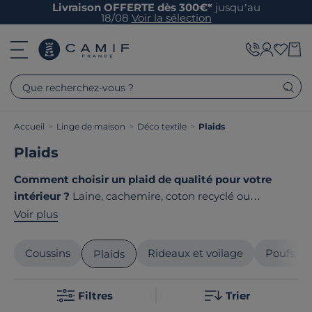
Livraison OFFERTE dès 300€*
jusqu’au
18/08
Voir la sélection
Que recherchez-vous ?
Accueil
>
Linge de maison
>
Déco textile
>
Plaids
Plaids
Comment choisir un plaid de qualité pour votre
intérieur ?
Laine, cachemire, coton recyclé ou
mohair ? Que votre plaid serve de jeté de canapé
Voir plus
décoratif ou de couverture douillette pour vos soirées
cocooning, son choix mérite attention. Matières nobles,
Coussins
Rideaux et voilage
Poufs, po
Plaids
finitions soignées, design contemporain, faites le choix
de la qualité. Le point commun de nos produits ? Ils
Filtres
Trier
sont tous
fabriqués en France ou en Europe
!