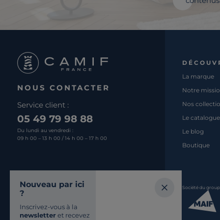
contenus 
DÉCOUV
La marque
NOUS CONTACTER
Notre missi
Service client :
Nos collecti
05 49 79 98 88
Le catalogue
Du lundi au vendredi :
Le blog
09 h 00 – 13 h 00 / 14 h 00 – 17 h 00
Boutique
Nous écrire
Nouveau par ici
Société du grou
?
Retrouvez-nous
Inscrivez-vous à la
SUR LES RÉSEAUX
newsletter
et recevez