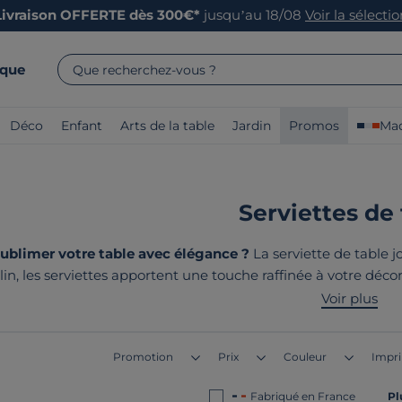
Livraison OFFERTE dès 300€*
jusqu’au 18/08
Voir la sélecti
rque
Que recherchez-vous ?
Déco
Enfant
Arts de la table
Jardin
Promos
Mad
Serviettes de 
blimer votre table avec élégance ?
La serviette de table jo
lin, les serviettes apportent une touche raffinée à votre décor
aisies ou en tissage jacquard pour s'harmoniser avec votre dé
Voir plus
fabriqués en France ou 
Promotion
Prix
Couleur
Impr
Fabriqué en France
Pl