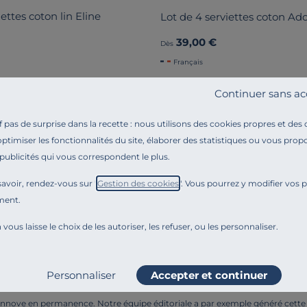
iettes coton lin Eline
Lot de 4 serviettes coton Ad
39,00 €
Dès
Français
Continuer sans ac
Sublimez la déco de votre table av
égante mérite des serviettes raffinées.
Nos
collections de l
pas de surprise dans la recette : nous utilisons des cookies propres et des
x grandes occasions. Les
serviettes unies
se marient harmonie
optimiser les fonctionnalités du site, élaborer des statistiques ou vous propo
isie apportent une touche d'originalité à une table sobre.
 publicités qui vous correspondent le plus.
 coton et lin
garantissent une excellente absorption et une g
avoir, rendez-vous sur "
Gestion des cookies
". Vous pourrez y modifier vos 
our créer une ambiance cohérente, ou osez les mélanges au
ment.
onnaître une serviette de qualité ?
 vous laisse le choix de les autoriser, les refuser, ou les personnaliser.
tiliser pour des serviettes de table ?
Personnaliser
Accepter et continuer
er les serviettes de table ?
nnove en permanence. Notre équipe éditoriale a par exemple généré cette pa