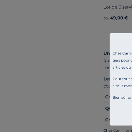
Lot de 6 serv
49,00 €
Dès
Une table él
Chez Camif 
quotidien au
tiers pour 
modèles fanta
articles ou
Les fibres en
Pour tout s
coordonnés p
à tout mo
Comment rec
Bien sûr on
Quel tissu u
Comment pli
Chez Camif, on i