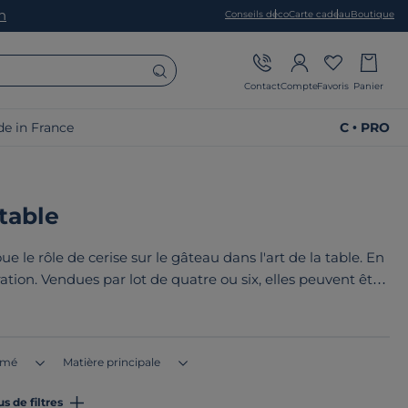
on
Conseils déco
Carte cadeau
Boutique
Contact
Compte
Favoris
Panier
e in France
C • PRO
table
ue le rôle de cerise sur le gâteau dans l'art de la table. En
ation. Vendues par lot de quatre ou six, elles peuvent être
coration. Le point commun de nos produits ? Ils sont tous
en Europe
!
imé
Matière principale
us de filtres