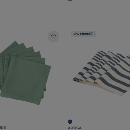
Liv. offerte
URE
ARTIGA