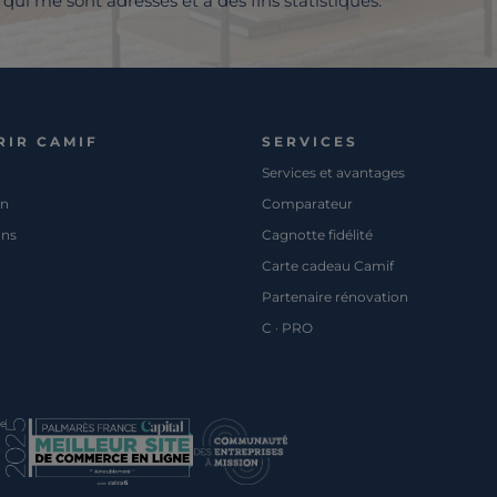
qui me sont adressés et à des fins statistiques.
RIR CAMIF
SERVICES
Services et avantages
on
Comparateur
ons
Cagnotte fidélité
Carte cadeau Camif
Partenaire rénovation
C · PRO
pe