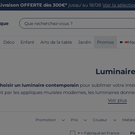
Livraison OFFERTE dès 300€*
jusqu’au 18/08
Voir la sélecti
rque
Que recherchez-vous ?
Déco
Enfant
Arts de la table
Jardin
Promos
Mad
Luminaire
oisir un luminaire contemporain
pour sublimer votre inté
nt par les appliques murales modernes, les luminaires donn
'Atelier Loupioute créent des pièces uniques alliant style et
Voir plus
tous
fabriqués en France o
Promotion
Prix
Couleur
Matière
Fabriqué en France
Pl