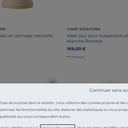
URE
CAMIF SIGNATURE
issu et cannage naturelle
Abat-jour pour suspension st
blanche Rachela
169,00 €
Français
Continuer sans ac
pas de surprise dans la recette : nous utilisons des cookies propres et des
optimiser les fonctionnalités du site, élaborer des statistiques ou vous propo
 publicités qui vous correspondent le plus.
avoir, rendez-vous sur "
Gestion des cookies
". Vous pourrez y modifier vos 