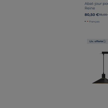
Abat-jour po
Reine
80,50 €
Ancien
115,00
Français
Liv. offerte