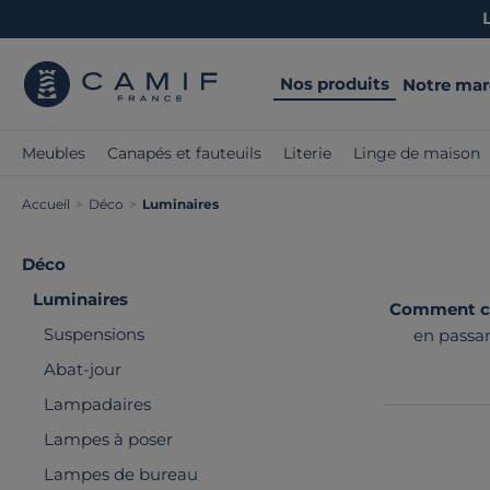
Nos produits
Notre ma
Meubles
Canapés et fauteuils
Literie
Linge de maison
Accueil
>
Déco
>
Luminaires
Déco
Luminaires
Comment ch
Suspensions
en passa
Aluminor ou l
Abat-jour
Lampadaires
Lampes à poser
Lampes de bureau