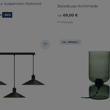
ur suspension festonné
Baladeuse Archimède
69,00 €
 prix
 €
-30%
Dès
Français
Liv. offerte