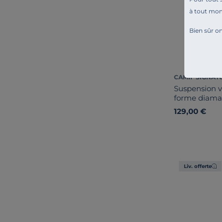
à tout mo
Bien sûr on
CAMIF SIGNAT
Suspension v
forme diama
129,00 €
Liv. offerte