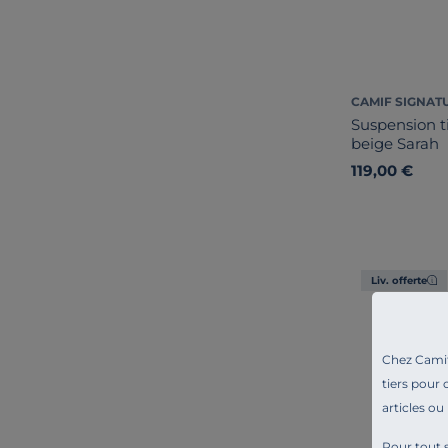
CAMIF SIGNAT
Suspension t
beige Sarah
119,00 €
Liv. offerte
Chez Camif 
tiers pour 
articles ou
Pour tout s