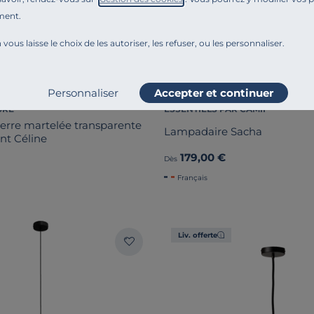
ment.
 vous laisse le choix de les autoriser, les refuser, ou les personnaliser.
Personnaliser
Accepter et continuer
URE
ESSENTIELS PAR CAMIF
erre martelée transparente
Lampadaire Sacha
nt Céline
179,00 €
Dès
Français
Liv. offerte