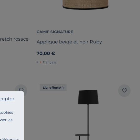
CAMIF SIGNATURE
retch rosace
Applique beige et noir Ruby
70,00 €
Français
Liv. offerte
cepter
 cookies
ser les
préférences