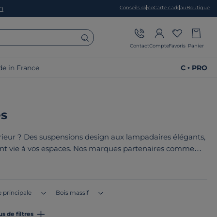
on
Conseils déco
Carte cadeau
Boutique
Contact
Compte
Favoris
Panier
e in France
C • PRO
s
rieur ? Des suspensions design aux lampadaires élégants,
ent vie à vos espaces. Nos marques partenaires comme
 fonctionnalité. Le point commun de nos produits ? Ils sont
u en Europe
!
 principale
Bois massif
us de filtres