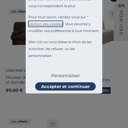
-5%
vous correspondent le plus.
Liv. offerte
Liv. offerte
P
O
Pour tout savoir, rendez-vous sur "
U
R
Gestion des cookies
". Vous pourrez y
V
O
modifier vos préférences à tout moment.
U
S
Bien sûr on vous laisse le choix de les
autoriser, les refuser, ou les
personnaliser.
COSI PAR CAMIF
COSI PAR CAMIF
Personnaliser
Housse de clic-clac Soleil
Housse de BZ Carlos
et bande socle, chocolat
Accepter et continuer
99,00 €
103,35 €
Ancien prix
159,00 €
-35%
Liv. offerte