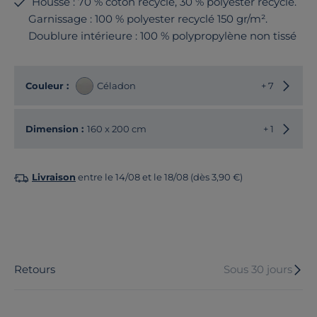
Housse : 70 % coton recyclé, 30 % polyester recyclé.
Garnissage : 100 % polyester recyclé 150 gr/m².
Doublure intérieure : 100 % polypropylène non tissé
Choisir
Couleur :
Céladon
+ 7
Choisir
Dimension :
160 x 200 cm
+ 1
Livraison
entre le 14/08 et le 18/08 (dès 3,90 €)
Retours
Sous 30 jours