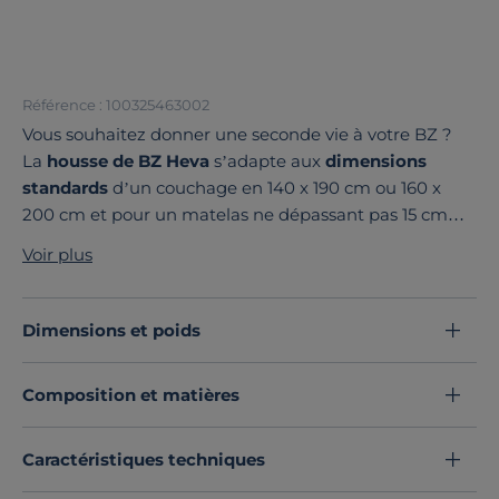
Référence : 100325463002
Vous souhaitez donner une seconde vie à votre BZ ?
La
housse de BZ Heva
s’adapte aux
dimensions
standards
d’un couchage en 140 x 190 cm ou 160 x
200 cm et pour un matelas ne dépassant pas 15 cm
d’épaisseur. Avec ses deux côtés zippés, elle est
facile
Voir plus
à enfiler sans effort
.
Son large choix de couleurs s’adapte à toutes vos
envies.
Fabriquée en Europe à partir de matériaux
Dimensions et poids
recyclés
, elle participe à la réduction de votre
empreinte carbone tout en offrant un nouveau style à
Composition et matières
votre BZ.
Prolongez la durée de vie de votre BZ avec Camif !
Découvrez toute notre sélection :
Caractéristiques techniques
Housses de clic-clac et BZ