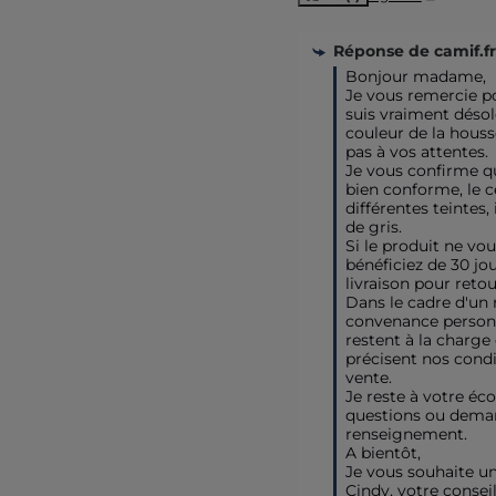
Réponse de
camif.fr
Bonjour madame,

Je vous remercie pou
suis vraiment désol
couleur de la houss
pas à vos attentes. 

Je vous confirme qu
bien conforme, le c
différentes teintes, i
de gris.

Si le produit ne vou
bénéficiez de 30 jou
livraison pour retou
Dans le cadre d'un 
convenance personne
restent à la charge
précisent nos condi
vente.

Je reste à votre éco
questions ou deman
renseignement.

A bientôt,

Je vous souhaite un
Cindy, votre conseil