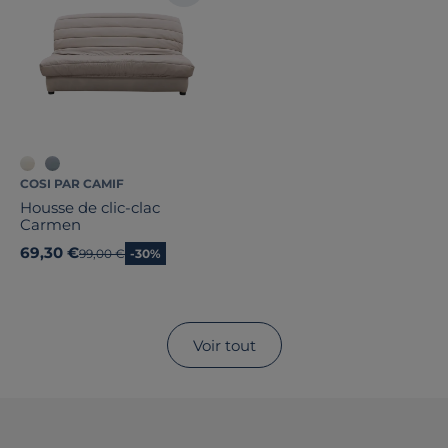
COSI PAR CAMIF
Housse de clic-clac
Carmen
69,30 €
Ancien prix
99,00 €
-30%
Voir tout