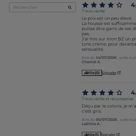
4
Avis vérifié
Le prix est un peu élevé.

La housse est suffisammen
puisse être garni de ses d
pas.

J'ai mis sur mon BZ un pla
tons crème, pour davanta
sensualité.
Avis du
14/07/2026
, suite à 
Chantal A.
Utile
(0)
Signaler
4
Avis vérifié et récompensé
Déçu par le coloris, je m'a
c'est gris.
Avis du
05/07/2026
, suite à
Laëtitia A.
Utile
(1)
Signaler