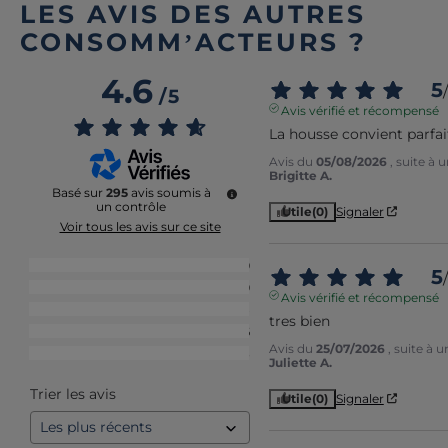
LES AVIS DES AUTRES
CONSOMM’ACTEURS ?
4.6
5
/
/
5
Avis vérifié et récompensé
La housse convient parfa
Avis du
05/08/2026
, suite à
Brigitte A.
Basé sur
295
avis soumis à
un contrôle
Utile
(0)
Signaler
Voir tous les avis sur ce site
5
étoiles
219
5
/
4
étoiles
59
Avis vérifié et récompensé
3
étoiles
8
tres bien
2
étoiles
6
Avis du
25/07/2026
, suite à 
1
étoile
3
Juliette A.
Trier les avis
Utile
(0)
Signaler