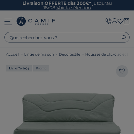
Livraison OFFERTE dès 300€*
jusqu’au
18/08
Voir la sélection
Que recherchez-vous ?
Accueil
>
Linge de maison
>
Déco textile
>
Housses de clic-clac et BZ
Liv. offerte
Promo