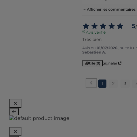
Afficher les commentaires
5
/
Avis vérifié
Très bien
Avis du
01/07/2026
, suite à 
Sebastien A.
Utile
(0)
Signaler
1
2
3