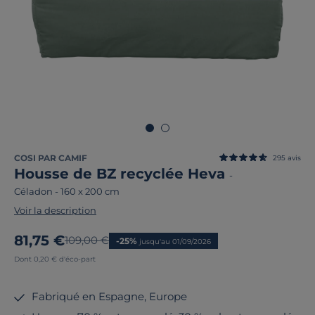
COSI PAR CAMIF
295
avis
Housse de BZ recyclée Heva
-
Céladon
-
160 x 200 cm
Voir la description
Nouveau prix
81,75 €
Ancien prix
109,00 €
-25%
jusqu'au 01/09/2026
Dont 0,20 € d'éco-part
Fabriqué en Espagne, Europe