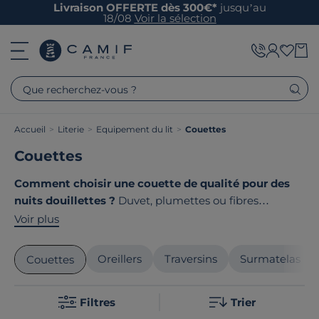
Livraison OFFERTE dès 300€*
jusqu’au
18/08
Voir la sélection
Que recherchez-vous ?
Accueil
>
Literie
>
Equipement du lit
>
Couettes
Couettes
Comment choisir une couette de qualité pour des
nuits douillettes ?
Duvet, plumettes ou fibres
recyclées ? Chaude pour l'hiver ou légère pour l'été ?
Voir plus
Face à ces choix essentiels pour votre confort, Camif
vous propose une sélection decouettes pensées pour
Oreillers
Traversins
Surmatelas
Couettes
répondre à tous vos besoins de chaleur et de bien-être.
Le point commun de nos produits ? Ils sont
Filtres
Trier
tous
fabriqués en France ou en Europe
!