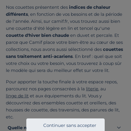
Nos couettes présentent des
indices de chaleur
différents
, en fonction de vos besoins et de la période
de l’année. Ainsi, sur camif.fr, vous trouvez aussi bien
une couette d’été légère en lin et tencel qu’une
couette d'hiver bien chaude
en duvet et percale. Et
parce que Camif place votre bien-être au cœur de ses
collections, nous avons aussi sélectionné des
couettes
sans traitement anti-acariens
. En bref : quel que soit
votre choix ou votre besoin, vous trouverez à coup sûr
le modèle qui sera du meilleur effet sur votre lit.
Pour apporter la touche finale à votre espace repos,
parcourez nos pages consacrées à la
literie
, au
linge de lit
et aux équipements du lit. Vous y
découvrirez des ensembles couette et oreillers, des
housses de couette, des traversins, des parures de lit,
etc.
Continuer sans accepter
Quelle matière pour une couette ?