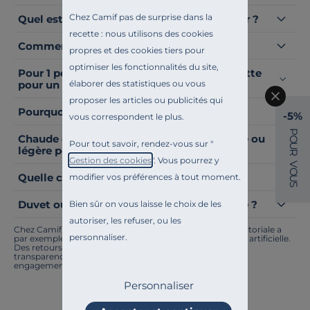
Chez Camif pas de surprise dans la
Quel est le meilleur type de couette à avoir ?
recette : nous utilisons des cookies
Comment choisir la taille de la couette ?
propres et des cookies tiers pour
optimiser les fonctionnalités du site,
Pour 1 personne ou 2 : quelle taille de couette
élaborer des statistiques ou vous
pour un lit de 140 par 190 ?
proposer les articles ou publicités qui
Pourquoi acheter une couette ?
-5%
vous correspondent le plus.
P
Chaude et gonflante pour l'hiver, tempérée ou
O
Pour tout savoir, rendez-vous sur "
U
légère pour l'été : quelle couette choisir ?
R
Gestion des cookies
". Vous pourrez y
V
O
Quelle couette pour un lit 160x200 ?
modifier vos préférences à tout moment.
U
S
Duvet ou plumette, quelle est la différence ?
Bien sûr on vous laisse le choix de les
autoriser, les refuser, ou les
Chez Camif, on innove en permanence. Notre équipe éditoriale a
personnaliser.
par exemple généré cette page à l'aide d'une intelligence artificielle.
Des retours ? Nous sommes à l'écoute. Tout comme la
transparence, l'amélioration continue fait partie de nos
engagements.
Personnaliser