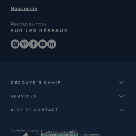
Nous écrire
Retrouvez-nous
SUR LES RÉSEAUX
DÉCOUVRIR CAMIF
La marque
SERVICES
Notre mission
Services et avantages
Nos collections
AIDE ET CONTACT
Comparateur
Le catalogue
Nous contacter
Cagnotte fidélité
Le blog
Suivre votre commande
Carte cadeau Camif
Société du groupe
Boutique
Aide et foire aux questions