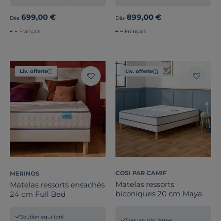
699,00 €
899,00 €
Dès
Dès
Français
Français
Liv. offerte
Liv. offerte
COSI PAR CAMIF
MERINOS
Matelas ressorts
Matelas ressorts ensachés
biconiques 20 cm Maya
24 cm Full Bed
Soutien equilibré
Soutien très ferme