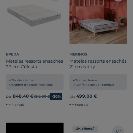
EPEDA
MERINOS
Matelas ressorts ensachés
Matelas ressorts ensachés
27 cm Célesta
21 cm Natty
Soutien ferme
Soutien ferme
Confort d'accueil moelleux
Confort d'accueil tonique
848,40 €
499,00 €
Ancien prix
1 212,00 €
-30%
Dès
Dès
Français
Français
Liv. offerte