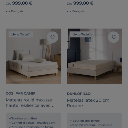
999,00 €
999,00 €
Dès
Dès
Français
Français
Liv. offerte
Liv. offerte
COSI PAR CAMIF
DUNLOPILLO
Matelas roulé mousse
Matelas latex 20 cm
haute résilience avec
Roxane
mémoire de forme 25 cm
Claire
Soutien equilibré
Soutien très ferme
Confort d'accueil enveloppant
Confort d'accueil moelleux
Mousse à mémoire de forme