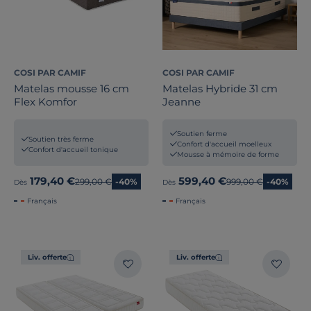
COSI PAR CAMIF
COSI PAR CAMIF
Matelas mousse 16 cm
Matelas Hybride 31 cm
Flex Komfor
Jeanne
Soutien ferme
Soutien très ferme
Confort d'accueil moelleux
Confort d'accueil tonique
Mousse à mémoire de forme
179,40 €
599,40 €
Ancien prix
299,00 €
-40%
Ancien prix
999,00 €
-40%
Dès
Dès
Français
Français
Liv. offerte
Liv. offerte