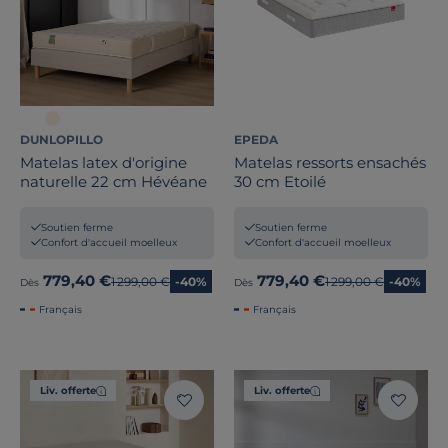
DUNLOPILLO
EPEDA
Matelas latex d'origine
Matelas ressorts ensachés
naturelle 22 cm Hévéane
30 cm Etoilé
Soutien ferme
Soutien ferme
Confort d'accueil moelleux
Confort d'accueil moelleux
779,40 €
779,40 €
Ancien prix
1 299,00 €
-40%
Ancien prix
1 299,00 €
-40%
Dès
Dès
Français
Français
Liv. offerte
Liv. offerte