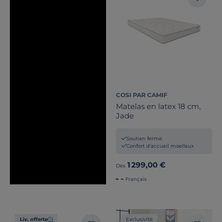
COSI PAR CAMIF
Matelas en latex 18 cm,
Jade
Soutien ferme
Confort d'accueil moelleux
1 299,00 €
Dès
Français
Liv. offerte
Exclusivité