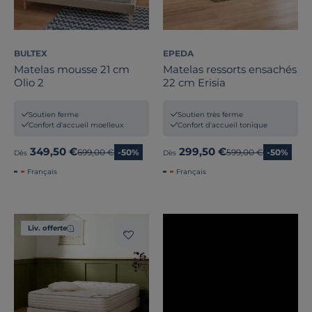
Zones de soutien
Prix
BULTEX
EPEDA
Matelas mousse 21 cm
Matelas ressorts ensachés
Olio 2
22 cm Erisia
Promotion
Soutien ferme
Soutien très ferme
Note des clients
Confort d'accueil moelleux
Confort d'accueil tonique
Stock
349,50 €
299,50 €
Ancien prix
699,00 €
-50%
Ancien prix
599,00 €
-50%
Dès
Dès
Français
Français
Certifications et labels
Pays de fabrication
Liv. offerte