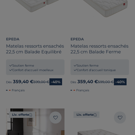
EPEDA
EPEDA
Matelas ressorts ensachés
Matelas ressorts ensachés
22,5 cm Balade Equilibré
22,5 cm Balade Ferme
Soutien ferme
Soutien ferme
Confort d'accueil moelleux
Confort d'accueil tonique
359,40 €
359,40 €
Ancien prix
599,00 €
-40%
Ancien prix
599,00 €
-40%
Dès
Dès
Français
Français
Liv. offerte
Liv. offerte