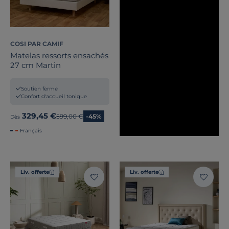
COSI PAR CAMIF
Matelas ressorts ensachés
27 cm Martin
Soutien ferme
Confort d'accueil tonique
329,45 €
Ancien prix
599,00 €
-45%
Dès
Français
Liv. offerte
Liv. offerte