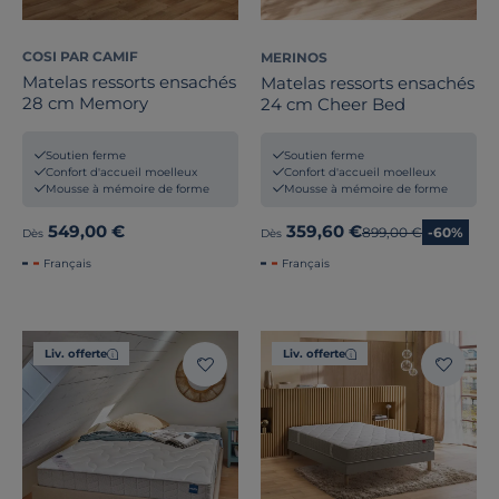
COSI PAR CAMIF
MERINOS
Matelas ressorts ensachés
Matelas ressorts ensachés
28 cm Memory
24 cm Cheer Bed
Soutien ferme
Soutien ferme
Confort d'accueil moelleux
Confort d'accueil moelleux
Mousse à mémoire de forme
Mousse à mémoire de forme
Epaisseur matelas
549,00 €
359,60 €
Ancien prix
899,00 €
-60%
Dès
Dès
Français
Français
Soutien
Confort d'accueil
Liv. offerte
Liv. offerte
Nature du garnissage
Composition du garnissage
Traitement