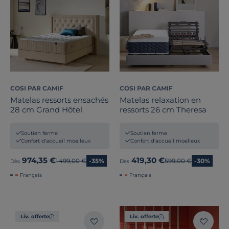
COSI PAR CAMIF
COSI PAR CAMIF
Matelas ressorts ensachés
Matelas relaxation en
28 cm Grand Hôtel
ressorts 26 cm Theresa
Soutien ferme
Soutien ferme
Confort d'accueil moelleux
Confort d'accueil moelleux
974,35 €
419,30 €
Ancien prix
1 499,00 €
-35%
Ancien prix
599,00 €
-30%
Dès
Dès
Français
Français
Liv. offerte
Liv. offerte