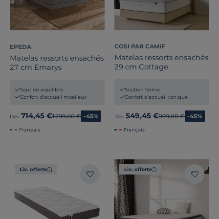
COSI PAR CAMIF
EPEDA
Matelas ressorts ensachés
Matelas ressorts ensachés
29 cm Cottage
27 cm Emarys
Soutien ferme
Soutien equilibré
Confort d'accueil tonique
Confort d'accueil moelleux
714,45 €
549,45 €
Ancien prix
1 299,00 €
-45%
Ancien prix
999,00 €
-45%
Dès
Dès
Français
Français
Liv. offerte
Liv. offerte