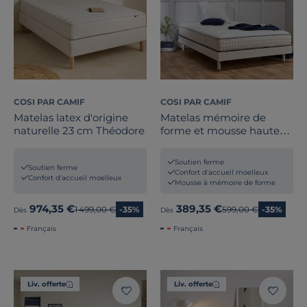
COSI PAR CAMIF
COSI PAR CAMIF
Matelas latex d'origine
Matelas mémoire de
naturelle 23 cm Théodore
forme et mousse haute
densité épaisseur 22cm
Ernest
Soutien ferme
Soutien ferme
Confort d'accueil moelleux
Confort d'accueil moelleux
Mousse à mémoire de forme
974,35 €
389,35 €
Ancien prix
1 499,00 €
-35%
Ancien prix
599,00 €
-35%
Dès
Dès
Français
Français
Liv. offerte
Liv. offerte