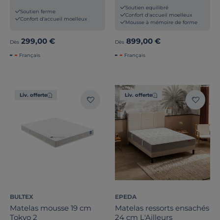
épaisseur 25cm Edouard
Soutien equilibré
Soutien ferme
Confort d'accueil moelleux
Confort d'accueil moelleux
Mousse à mémoire de forme
299,00 €
899,00 €
Dès
Dès
Français
Français
Liv. offerte
Liv. offerte
BULTEX
EPEDA
Matelas mousse 19 cm
Matelas ressorts ensachés
Tokyo 2
24 cm L'Ailleurs