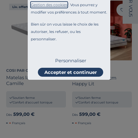
R
Gestion des cookies
". Vous pourrez y
V
Liv. offerte
Liv. offerte
O
modifier vos préférences à tout moment.
U
S
Bien sûr on vous laisse le choix de les
autoriser, les refuser, ou les
personnaliser.
Personnaliser
COSI PAR CAMIF
MERINOS
Accepter et continuer
Matelas latex 19,5 cm
Matelas latex 19 cm
Camille
Happy Lit
Soutien ferme
Soutien ferme
Confort d'accueil tonique
Confort d'accueil tonique
599,00 €
599,00 €
Dès
Dès
Français
Français