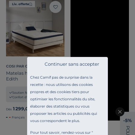
Liv. offerte
Continuer sans accepter
COSI PAR CAMIF
Matelas hybride 32 cm
Chez Camif pas de surprise dans la
Edith
recette : nous utilisons des cookies
propres et des cookies tiers pour
Soutien ferme
Confort d'accueil enveloppant
optimiser les fonctionnalités du site,
élaborer des statistiques ou vous
1 299,00 €
Dès
proposer les articles ou publicités qui
Français
-5%
vous correspondent le plus.
P
O
Pour tout savoir, rendez-vous sur "
U