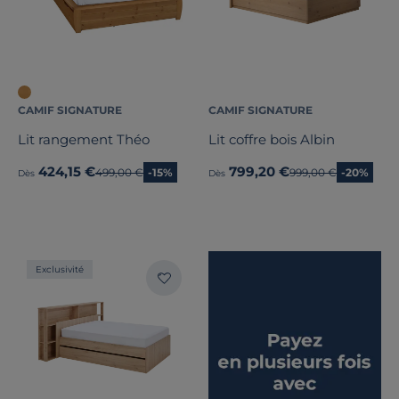
CAMIF SIGNATURE
CAMIF SIGNATURE
Lit rangement Théo
Lit coffre bois Albin
424,15 €
799,20 €
Ancien prix
499,00 €
-15%
Ancien prix
999,00 €
-20%
Dès
Dès
Exclusivité