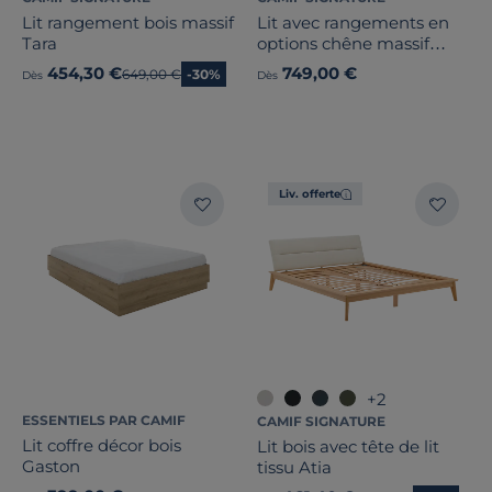
Lit rangement bois massif
Lit avec rangements en
Tara
options chêne massif
Charly
454,30 €
749,00 €
Ancien prix
649,00 €
-30%
Dès
Dès
Liv. offerte
+2
ESSENTIELS PAR CAMIF
CAMIF SIGNATURE
Lit coffre décor bois
Lit bois avec tête de lit
Gaston
tissu Atia