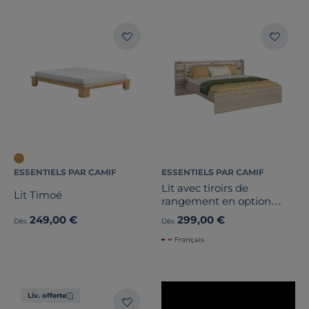
Bois massif
Rangement
Dimension
ESSENTIELS PAR CAMIF
ESSENTIELS PAR CAMIF
Largeur
Lit avec tiroirs de
Lit Timoé
rangement en option
Hauteur
Palmyre
249,00 €
299,00 €
Dès
Dès
Profondeur
Français
Vendu avec sommier
Liv. offerte
Marque