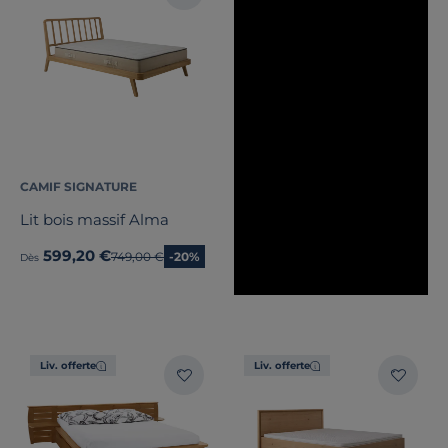
Note des clients
Stock
Certifications et labels
Pays de fabrication
CAMIF SIGNATURE
Lit bois massif Alma
599,20 €
Ancien prix
749,00 €
-20%
Dès
Liv. offerte
Liv. offerte