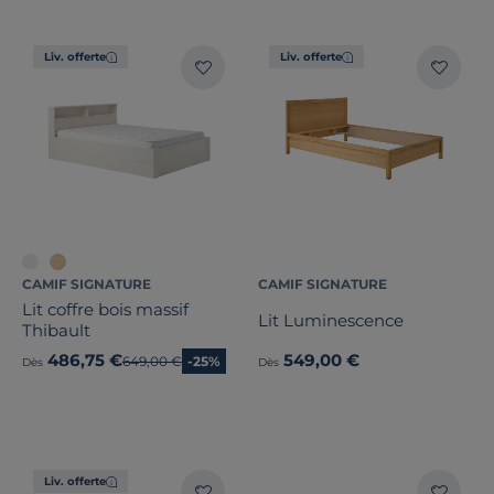
Liv. offerte
Liv. offerte
CAMIF SIGNATURE
CAMIF SIGNATURE
Lit coffre bois massif
Lit Luminescence
Thibault
486,75 €
549,00 €
Ancien prix
649,00 €
-25%
Dès
Dès
Liv. offerte