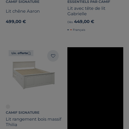
CAMIF SIGNATURE
ESSENTIELS PAR CAMIF
Lit avec tête de lit
Lit chêne Aaron
Gabrielle
499,00 €
449,00 €
Dès
Français
Liv. offerte
CAMIF SIGNATURE
Lit rangement bois massif
Thilia