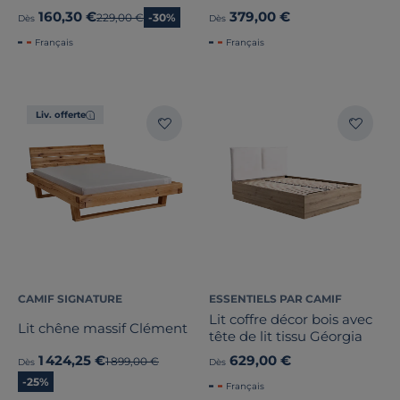
décor bois Palerme
bois Palerme
160,30 €
379,00 €
Ancien prix
229,00 €
-30%
Dès
Dès
Français
Français
Liv. offerte
CAMIF SIGNATURE
ESSENTIELS PAR CAMIF
Lit coffre décor bois avec
Lit chêne massif Clément
tête de lit tissu Géorgia
1 424,25 €
629,00 €
Ancien prix
1 899,00 €
Dès
Dès
-25%
Français