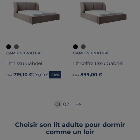
CAMIF SIGNATURE
CAMIF SIGNATURE
Lit tissu Gabriel
Lit coffre tissu Gabriel
719,10 €
899,00 €
Ancien prix
799,00 €
-10%
Dès
Dès
01
02
Choisir son lit adulte pour dormir
comme un loir