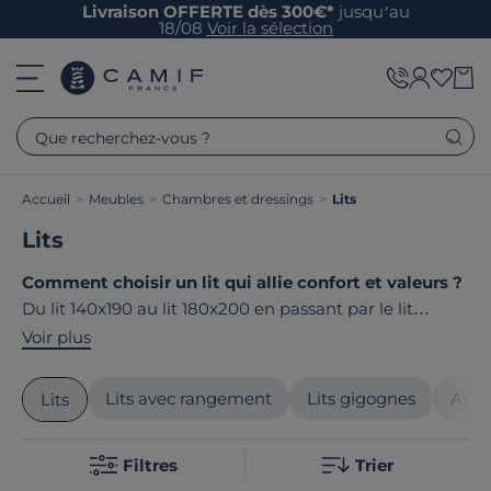
Livraison OFFERTE dès 300€*
jusqu’au
18/08
Voir la sélection
Que recherchez-vous ?
Accueil
>
Meubles
>
Chambres et dressings
>
Lits
Lits
Comment choisir un lit qui allie confort et valeurs ?
Du lit 140x190 au lit 180x200 en passant par le lit
simple, découvrez nos lits en bois massif ou MDF issus
Voir plus
des forêts européennes. Chez Camif,
dormir
sereinement
rime avec engagement : tous nos cadres
Lits avec rangement
Lits gigognes
Armo
Lits
de lit sont fabriqués en France ou en Europe. Un choix
qui fait du bien à vos nuits.
Filtres
Trier