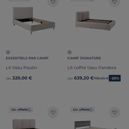
ESSENTIELS PAR CAMIF
CAMIF SIGNATURE
Lit tissu Paulin
Lit coffre tissu Pandora
329,00 €
639,20 €
Ancien prix
799,00 €
-20%
Dès
Dès
Liv. offerte
Liv. offerte