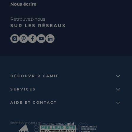
Nous écrire
Retrouvez-nous
SUR LES RÉSEAUX
DÉCOUVRIR CAMIF
La marque
SERVICES
Notre mission
Services et avantages
Nos collections
AIDE ET CONTACT
Comparateur
Le catalogue
Nous contacter
Cagnotte fidélité
Le blog
Suivre votre commande
Carte cadeau Camif
Société du groupe
Boutique
Aide et foire aux questions
Partenaire rénovation