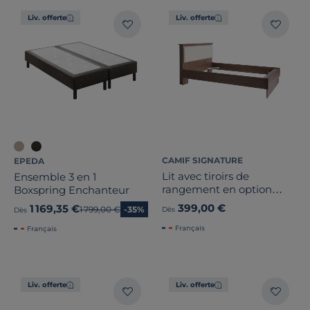
Liv. offerte
Liv. offerte
CAMIF SIGNATURE
EPEDA
Lit avec tiroirs de
Ensemble 3 en 1
rangement en option
Boxspring Enchanteur
Paku
399,00 €
1 169,35 €
Ancien prix
1 799,00 €
-35%
Dès
Dès
Français
Français
Liv. offerte
Liv. offerte