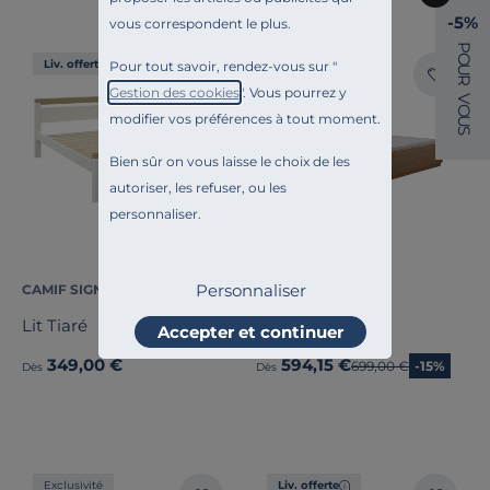
-5%
vous correspondent le plus.
P
O
Liv. offerte
Liv. offerte
Pour tout savoir, rendez-vous sur "
U
R
Gestion des cookies
". Vous pourrez y
V
O
modifier vos préférences à tout moment.
U
S
Bien sûr on vous laisse le choix de les
autoriser, les refuser, ou les
personnaliser.
Personnaliser
CAMIF SIGNATURE
CAMIF SIGNATURE
Lit Tiaré
Lit bois Albin
Accepter et continuer
349,00 €
594,15 €
Ancien prix
699,00 €
-15%
Dès
Dès
Exclusivité
Liv. offerte