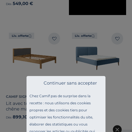
549,00 €
Dès
Liv. offerte
Liv. offerte
Continuer sans accepter
Chez Camif pas de surprise dans la
CAMIF SIGNATURE
CAMIF SIGNATURE
Lit avec tête de lit en tissu
recette : nous utilisons des cookies
Lit tissu Philéas
chêne massif Conor
propres et des cookies tiers pour
899,10 €
549,00 €
optimiser les fonctionnalités du site,
Ancien prix
999,00 €
-10%
Dès
Dès
élaborer des statistiques ou vous
proposer les articles ou publicités qui