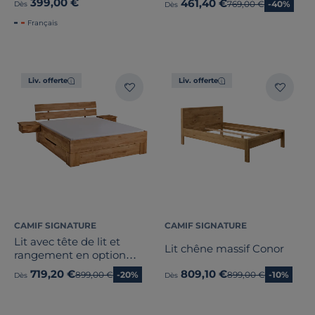
399,00 €
461,40 €
Ancien prix
769,00 €
-40%
Dès
Dès
Français
Liv. offerte
Liv. offerte
CAMIF SIGNATURE
CAMIF SIGNATURE
Lit avec tête de lit et
Lit chêne massif Conor
rangement en option
chêne massif Charly
719,20 €
809,10 €
Ancien prix
899,00 €
-20%
Ancien prix
899,00 €
-10%
Dès
Dès