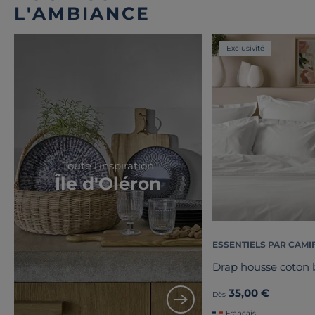
L'AMBIANCE
Exclusivité
Toute l'inspiration
Île d'Oléron
ESSENTIELS PAR CAMI
Drap housse coton b
35,00 €
Dès
Français