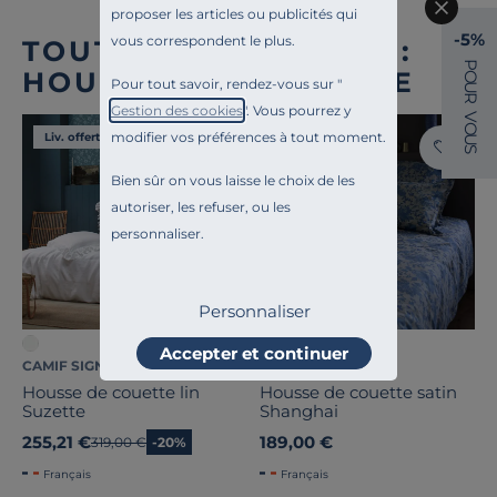
proposer les articles ou publicités qui
-5%
vous correspondent le plus.
TOUTE NOTRE OFFRE :
P
HOUSSES DE COUETTE
O
Pour tout savoir, rendez-vous sur "
U
R
Gestion des cookies
". Vous pourrez y
V
O
modifier vos préférences à tout moment.
Liv. offerte
Liv. offerte
U
S
Bien sûr on vous laisse le choix de les
autoriser, les refuser, ou les
personnaliser.
Personnaliser
Accepter et continuer
CAMIF SIGNATURE
CAMIF SIGNATURE
Housse de couette lin
Housse de couette satin
Suzette
Shanghai
255,21 €
189,00 €
Ancien prix
319,00 €
-20%
Français
Français