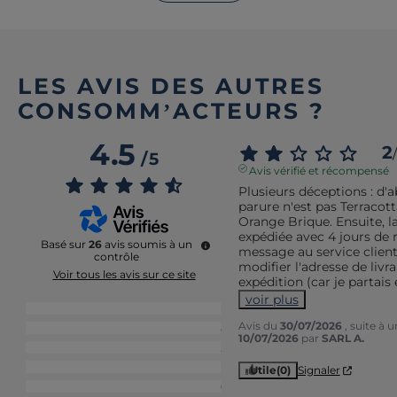
LES AVIS DES AUTRES
CONSOMM’ACTEURS ?
4.5
2
/
/
5
Avis vérifié et récompensé
Plusieurs déceptions : d'ab
parure n'est pas Terracott
Orange Brique. Ensuite, 
expédiée avec 4 jours de 
Basé sur
26
avis soumis à un
message au service clien
contrôle
modifier l'adresse de livra
Voir tous les avis sur ce site
expédition (car je partais 
voir plus
5
étoiles
18
Avis du
30/07/2026
, suite à 
4
étoiles
5
10/07/2026
par
SARL A.
3
étoiles
2
2
étoiles
1
Utile
(0)
Signaler
1
étoile
0