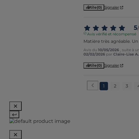
Utile
(0)
Signaler
5
/
Avis vérifié et récompensé
Matière très agréable. Un
Avis du
10/05/2026
, suite à 
02/02/2026
par
Claire-Lise A.
Utile
(0)
Signaler
1
2
3