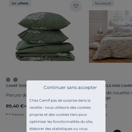
Liv. offerte
Nouveauté
CAMIF SIGNATURE
ESSENTIELS PAR CAMI
Continuer sans accepter
Housse de couette 
Parure de lit percale Angélique
Tradilinge
Chez Camif pas de surprise dans la
89,40 €
99,00 €
Ancien prix
149,00 €
-40%
recette : nous utilisons des cookies
propres et des cookies tiers pour
Français
Français
optimiser les fonctionnalités du site,
élaborer des statistiques ou vous