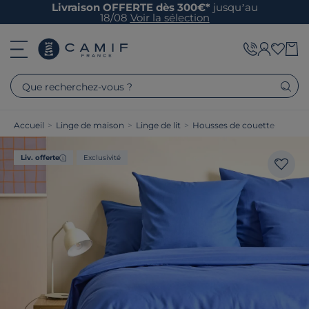
Livraison OFFERTE dès 300€*
jusqu’au
18/08
Voir la sélection
Que recherchez-vous ?
Accueil
>
Linge de maison
>
Linge de lit
>
Housses de couette
Liv. offerte
Exclusivité