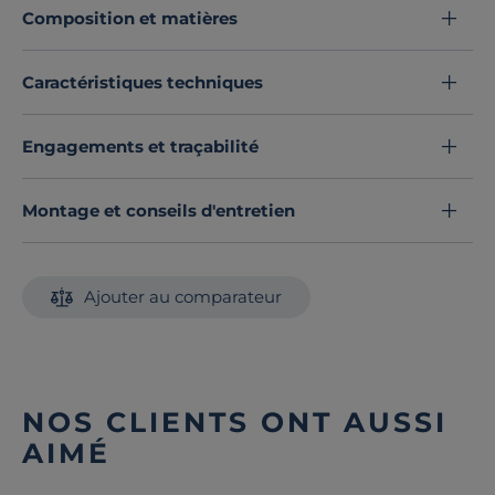
Composition et matières
Cette housse de couette est disponible dans une large
palette de couleurs et s’adapte à tous vos goûts.
Craquez pour son aspect délicieusement froissé.
Caractéristiques techniques
Découvrez toute notre sélection :
Housses de couette
Engagements et traçabilité
Montage et conseils d'entretien
Ajouter au comparateur
NOS CLIENTS ONT AUSSI
AIMÉ