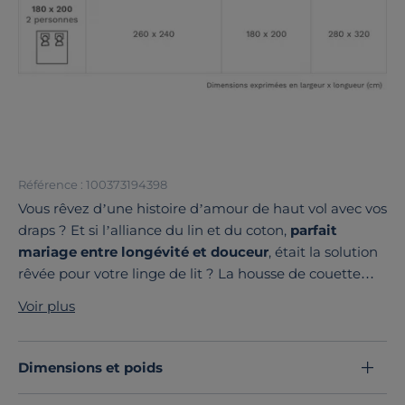
Référence : 100373194398
Vous rêvez d’une histoire d’amour de haut vol avec vos
draps ? Et si l’alliance du lin et du coton,
parfait
mariage entre longévité et douceur
, était la solution
rêvée pour votre linge de lit ? La housse de couette
coton lin Valentine,
fabriquée en France avec amour
,
Voir plus
vous offre cette relation à long terme.
Avec ses
75 % de coton et 25 % de lin
, l’union parfaite,
la housse de couette Valentine
s’entretient
Dimensions et poids
facilement
et se bonifie avec le temps en acquérant
une douceur toujours plus grande.