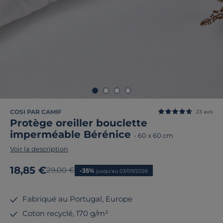
COSI PAR CAMIF
23
avis
Protège oreiller bouclette
imperméable Bérénice
-
60 x 60 cm
Voir la description
Nouveau prix
18,85 €
Ancien prix
29,00 €
-35%
jusqu'au 03/09/2026
Fabriqué au Portugal, Europe
Coton recyclé, 170 g/m²