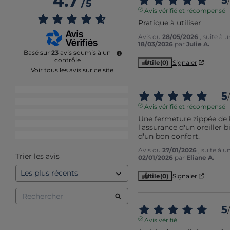
4.7
/
/
5
Avis vérifié et récompensé
Pratique à utiliser
Avis du
28/05/2026
, suite à 
18/03/2026
par
Julie A.
Basé sur
23
avis soumis à un
contrôle
Utile
(0)
Signaler
Voir tous les avis sur ce site
5
étoiles
17
5
/
4
étoiles
5
Avis vérifié et récompensé
3
étoiles
0
Une fermeture zippée de b
2
étoiles
1
l'assurance d'un oreiller b
d'un bon confort.
1
étoile
0
Avis du
27/01/2026
, suite à 
Trier les avis
02/01/2026
par
Eliane A.
Utile
(0)
Signaler
5
/
Avis vérifié