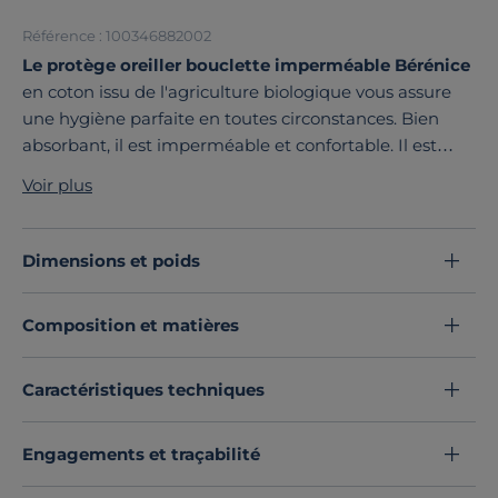
Référence : 100346882002
Le protège oreiller bouclette imperméable Bérénice
en coton issu de l'agriculture biologique vous assure
une hygiène parfaite en toutes circonstances. Bien
absorbant, il est imperméable et confortable. Il est
imperméabilisé par un film polyuréthane silencieux et
Voir plus
respirant.
Découvrez toute notre sélection :
Protèges oreillers
Dimensions et poids
Composition et matières
Caractéristiques techniques
Engagements et traçabilité