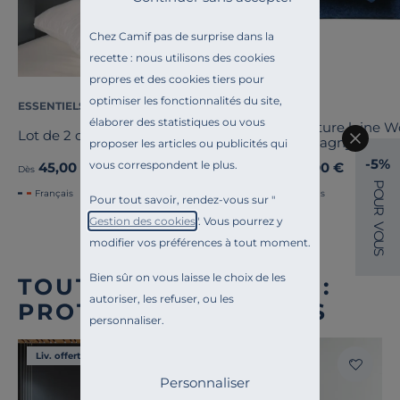
Chez Camif pas de surprise dans la
recette : nous utilisons des cookies
propres et des cookies tiers pour
optimiser les fonctionnalités du site,
ESSENTIELS PAR CAMIF
OURSON
élaborer des statistiques ou vous
Couverture laine 
Lot de 2 oreillers Pacôme
Champagny
proposer les articles ou publicités qui
-5%
vous correspondent le plus.
45,00 €
89,00 €
Dès
Dès
P
Français
Français
O
Pour tout savoir, rendez-vous sur "
U
R
Gestion des cookies
". Vous pourrez y
V
O
modifier vos préférences à tout moment.
U
S
Bien sûr on vous laisse le choix de les
TOUTE NOTRE OFFRE :
autoriser, les refuser, ou les
PROTÈGES OREILLERS
personnaliser.
Liv. offerte
Liv. offerte
Personnaliser