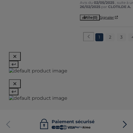
Avis du
02/05/2025
, suite à 
26/02/2025
par
CLOTILDE A.
Utile
(0)
Signaler
1
2
3
Paiement sécurisé