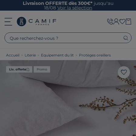
Livraison OFFERTE dès 300€*
jusqu’au
18/08
Voir la sélection
Que recherchez-vous ?
Accueil
>
Literie
>
Equipement du lit
>
Protèges oreillers
Liv. offerte
Promo