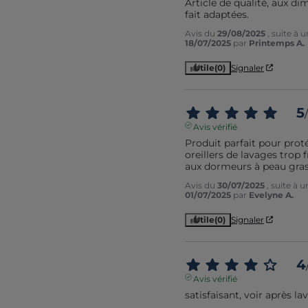
Article de qualité, aux di
fait adaptées.
Avis du
29/08/2025
, suite à 
18/07/2025
par
Printemps A.
Utile
(0)
Signaler
5
/
Avis vérifié
Produit parfait pour proté
oreillers de lavages trop 
aux dormeurs à peau gras
Avis du
30/07/2025
, suite à 
01/07/2025
par
Evelyne A.
Utile
(0)
Signaler
4
Avis vérifié
satisfaisant, voir après la