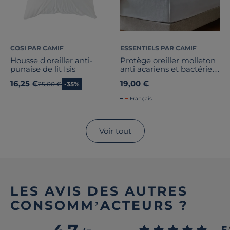
COSI PAR CAMIF
ESSENTIELS PAR CAMIF
Housse d'oreiller anti-
Protège oreiller molleton
punaise de lit Isis
anti acariens et bactérien
Anais
16,25 €
19,00 €
Ancien prix
25,00 €
-35%
Français
Voir tout
LES AVIS DES AUTRES
CONSOMM’ACTEURS ?
5