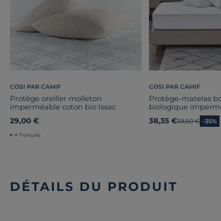
COSI PAR CAMIF
COSI PAR CAMIF
Protège oreiller molleton
Protège-matelas bo
imperméable coton bio Issac
biologique imperm
29,00 €
38,35 €
Ancien prix
59,00 €
-35%
Français
DÉTAILS DU PRODUIT