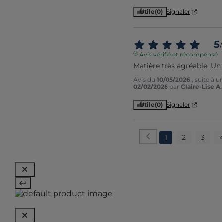
Utile
(0)
Signaler
5
/
Avis vérifié et récompensé
Matière très agréable. Un
Avis du
10/05/2026
, suite à 
02/02/2026
par
Claire-Lise A.
Utile
(0)
Signaler
1
2
3