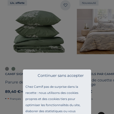
Liv. offerte
Nouveauté
CAMIF SIGNATURE
ESSENTIELS PAR CAMI
Continuer sans accepter
Housse de couette 
Parure de lit percale Angélique
Tradilinge
Chez Camif pas de surprise dans la
89,40 €
99,00 €
Ancien prix
149,00 €
-40%
recette : nous utilisons des cookies
propres et des cookies tiers pour
Français
Français
optimiser les fonctionnalités du site,
élaborer des statistiques ou vous