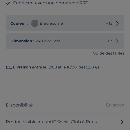
Fabricant avec une démarche RSE
Choisir
Couleur :
Bleu écume
+ 15
Choisir
Dimension :
240 x 220 cm
+ 3
Guide des tailles
Livraison
entre le 12/08 et le 18/08 (dès 5,90 €)
Disponibilité
En stock
Produit visible au MAIF Social Club à Paris