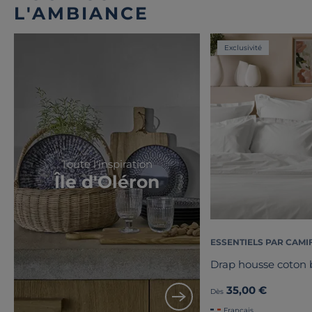
L'AMBIANCE
Exclusivité
Toute l'inspiration
Île d'Oléron
ESSENTIELS PAR CAMI
Drap housse coton b
35,00 €
Dès
Français