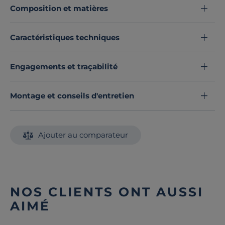
Composition et matières
Cette housse de couette est disponible dans une large
palette de couleurs et s’adapte à tous vos goûts.
Craquez pour son aspect délicieusement froissé.
Caractéristiques techniques
Découvrez toute notre sélection :
Housses de couette
Engagements et traçabilité
Montage et conseils d'entretien
Ajouter au comparateur
NOS CLIENTS ONT AUSSI
AIMÉ