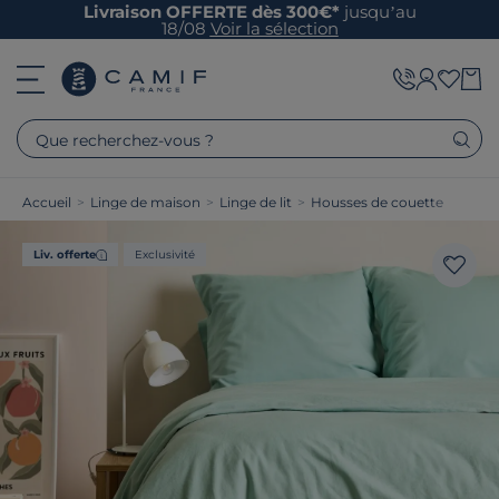
Livraison OFFERTE dès 300€*
jusqu’au
18/08
Voir la sélection
Que recherchez-vous ?
Accueil
>
Linge de maison
>
Linge de lit
>
Housses de couette
Liv. offerte
Exclusivité