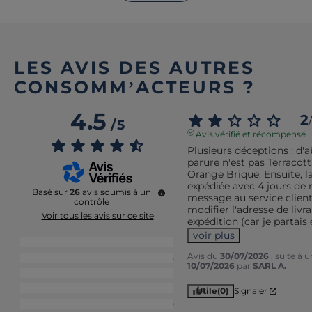
LES AVIS DES AUTRES
CONSOMM’ACTEURS ?
4.5
2
/
/
5
Avis vérifié et récompensé
Plusieurs déceptions : d'ab
parure n'est pas Terracott
Orange Brique. Ensuite, 
expédiée avec 4 jours de 
Basé sur
26
avis soumis à un
message au service clien
contrôle
modifier l'adresse de livra
Voir tous les avis sur ce site
expédition (car je partais 
voir plus
5
étoiles
18
Avis du
30/07/2026
, suite à 
4
étoiles
5
10/07/2026
par
SARL A.
3
étoiles
2
2
étoiles
1
Utile
(0)
Signaler
1
étoile
0