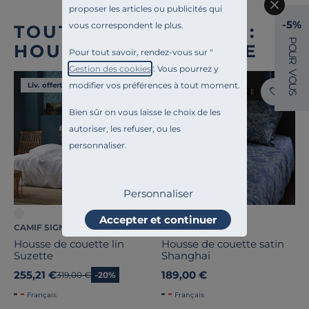
proposer les articles ou publicités qui
-5%
vous correspondent le plus.
TOUTE NOTRE OFFRE :
P
HOUSSES DE COUETTE
O
Pour tout savoir, rendez-vous sur "
U
R
Gestion des cookies
". Vous pourrez y
V
O
modifier vos préférences à tout moment.
Liv. offerte
Liv. offerte
U
S
Bien sûr on vous laisse le choix de les
autoriser, les refuser, ou les
personnaliser.
Personnaliser
Accepter et continuer
CAMIF SIGNATURE
CAMIF SIGNATURE
Housse de couette lin
Housse de couette satin
Suzette
Shanghai
255,21 €
189,00 €
Ancien prix
319,00 €
-20%
Français
Français