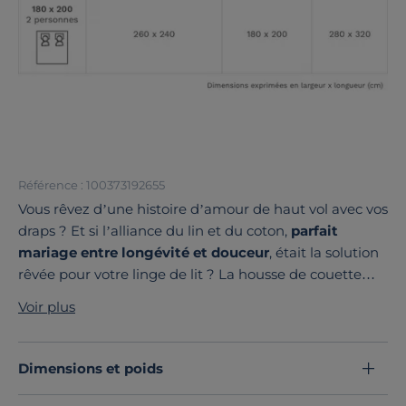
Référence : 100373192655
Vous rêvez d’une histoire d’amour de haut vol avec vos
draps ? Et si l’alliance du lin et du coton,
parfait
mariage entre longévité et douceur
, était la solution
rêvée pour votre linge de lit ? La housse de couette
coton lin Valentine,
fabriquée en France avec amour
,
Voir plus
vous offre cette relation à long terme.
Avec ses
75 % de coton et 25 % de lin
, l’union parfaite,
la housse de couette Valentine
s’entretient
Dimensions et poids
facilement
et se bonifie avec le temps en acquérant
une douceur toujours plus grande.