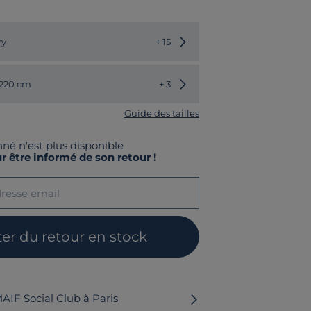
Choisir une autre couleur
ry
+ 15
Choisir une autre dimension
 220 cm
+ 3
Guide des tailles
nné n'est plus disponible
r être informé de son retour !
ter du retour en stock
MAIF Social Club à Paris