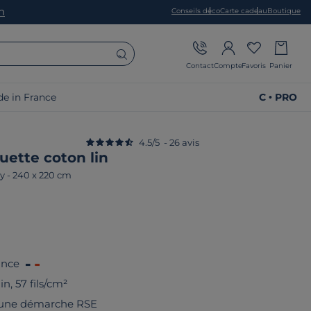
on
Conseils déco
Carte cadeau
Boutique
Contact
Compte
Favoris
Panier
e in France
C • PRO
4.5
/
5
-
26
avis
uette coton lin
y
-
240 x 220 cm
ance
n, 57 fils/cm²
 une démarche RSE