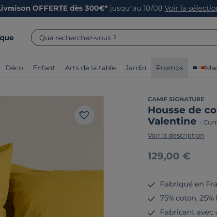
Livraison OFFERTE dès 300€*
jusqu’au 18/08
Voir la sélecti
rque
Que recherchez-vous ?
Déco
Enfant
Arts de la table
Jardin
Promos
Mad
CAMIF SIGNATURE
Housse de co
Valentine
-
Curr
Voir la description
129,00 €
Fabriqué en Fr
75% coton, 25% li
Fabricant avec