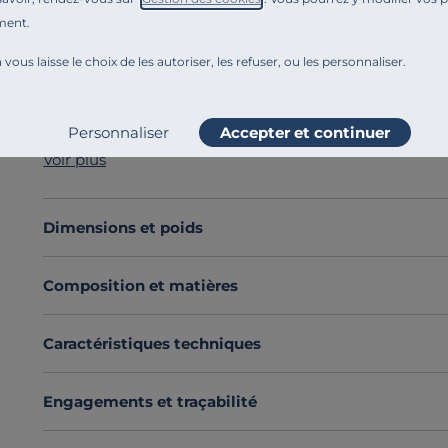
ment.
Référence : 100373192639
Vous rêvez d’une histoire d’amour de haut vol avec vos d
 vous laisse le choix de les autoriser, les refuser, ou les personnaliser.
mariage entre longévité et douceur
, était la solutio
lin Valentine,
fabriquée en France avec amour
, vous o
Avec ses
75 % de coton et 25 % de lin
, l’union parfait
Personnaliser
Accepter et continuer
et se bonifie avec le temps en acquérant une douceur 
Voir plus
Cette housse de couette est disponible dans une large 
pour son aspect délicieusement froissé.
Découvrez toute notre sélection :
Housses de couette
Dimensions et poids
Composition et matières
Caractéristiques techniques
Engagements et traçabilité