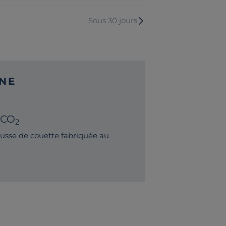
Sous 30 jours
NE
 CO
2
sse de couette fabriquée au