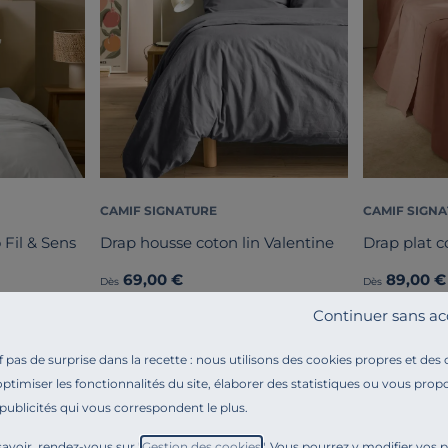
CAMIF SIGNATURE
CAMIF SIGN
 Fil & Sens
Drap housse coton lin Valentine
Drap plat c
69,00 €
89,00 €
Dès
Dès
Français
Français
Continuer sans ac
pas de surprise dans la recette : nous utilisons des cookies propres et des
optimiser les fonctionnalités du site, élaborer des statistiques ou vous propo
 publicités qui vous correspondent le plus.
avoir, rendez-vous sur "
Gestion des cookies
". Vous pourrez y modifier vos 