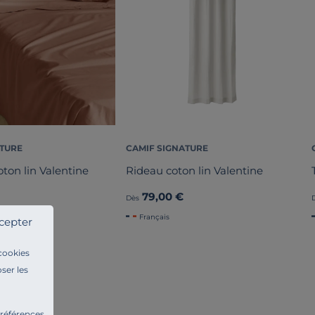
ATURE
CAMIF SIGNATURE
oton lin Valentine
Rideau coton lin Valentine
79,00 €
Dès
Français
cepter
 cookies
ser les
préférences