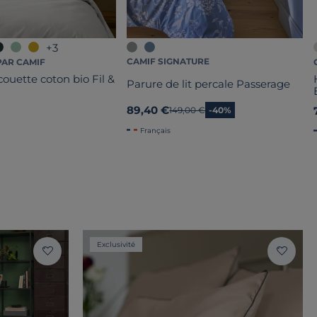
+3
CAMIF SIGNATURE
PAR CAMIF
ouette coton bio Fil &
Parure de lit percale Passerage
89,40 €
Ancien prix
149,00 €
-40%
Français
Exclusivité