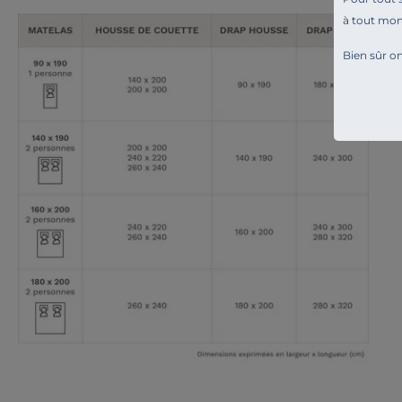
à tout mo
Bien sûr on