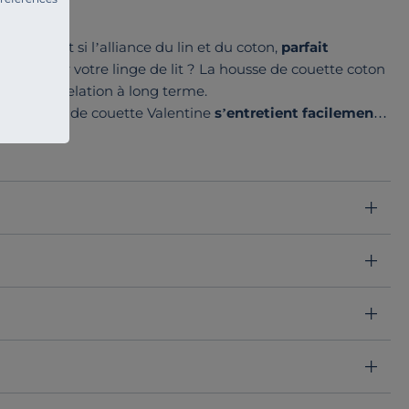
raps ? Et si l’alliance du lin et du coton,
parfait
n rêvée pour votre linge de lit ? La housse de couette coton
ffre cette relation à long terme.
e, la housse de couette Valentine
s’entretient facilement
toujours plus grande.
palette de couleurs et s’adapte à tous vos goûts. Craquez