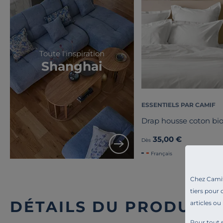
Toute l'inspiration
Shanghai
ESSENTIELS PAR CAMIF
Drap housse coton bio
35,00 €
Dès
Français
Chez Camif 
tiers pour 
DÉTAILS DU PRODUIT
articles ou
Pour tout s