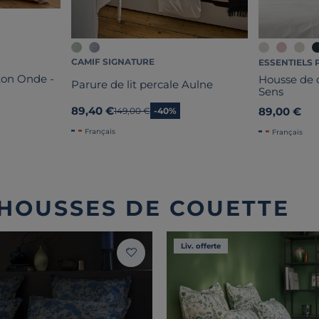
CAMIF SIGNATURE
ESSENTIELS 
ton Onde -
Housse de c
Parure de lit percale Aulne
Sens
89,40 €
89,00 €
Ancien prix
149,00 €
-40%
Français
Français
 HOUSSES DE COUETTE
Liv. offerte