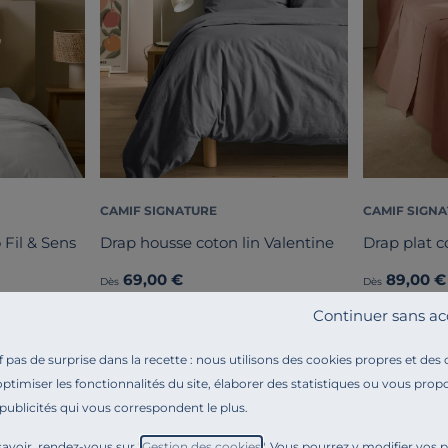
CAMIF SIGNATURE
CAMIF SIGN
 Fil & Sens
Drap housse coton lin Valentine
Drap plat c
69,00 €
89,00 €
Dès
Dès
Français
Français
Continuer sans ac
pas de surprise dans la recette : nous utilisons des cookies propres et des
optimiser les fonctionnalités du site, élaborer des statistiques ou vous propo
 publicités qui vous correspondent le plus.
avoir, rendez-vous sur "
Gestion des cookies
". Vous pourrez y modifier vos 