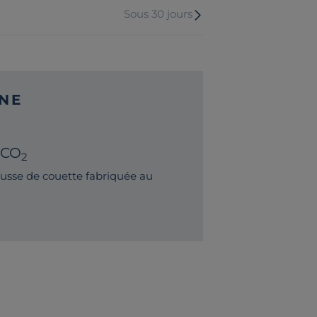
Sous 30 jours
NE
 CO
2
sse de couette fabriquée au