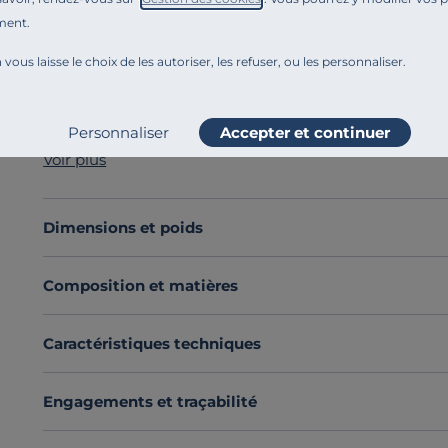
ment.
Référence : 100373192635
Vous rêvez d’une histoire d’amour de haut vol avec vos d
 vous laisse le choix de les autoriser, les refuser, ou les personnaliser.
mariage entre longévité et douceur
, était la solutio
lin Valentine,
fabriquée en France avec amour
, vous o
Avec ses
75 % de coton et 25 % de lin
, l’union parfait
Personnaliser
Accepter et continuer
et se bonifie avec le temps en acquérant une douceur 
Voir plus
Cette housse de couette est disponible dans une large 
pour son aspect délicieusement froissé.
Découvrez toute notre sélection :
Housses de couette
Dimensions et poids
Composition et matières
Caractéristiques techniques
Engagements et traçabilité