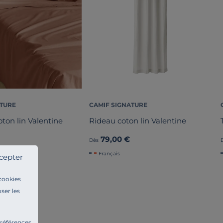
ATURE
CAMIF SIGNATURE
oton lin Valentine
Rideau coton lin Valentine
79,00 €
Dès
Français
cepter
 cookies
ser les
préférences