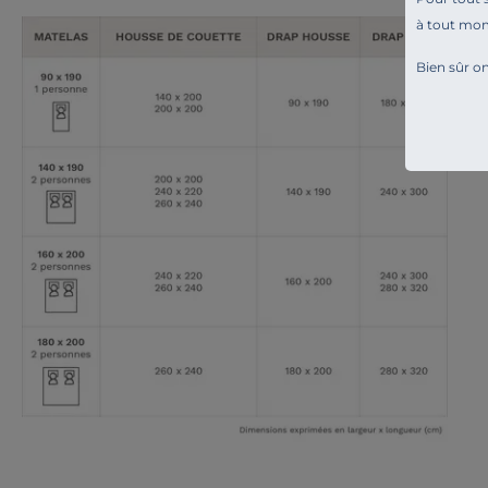
à tout mo
Bien sûr on