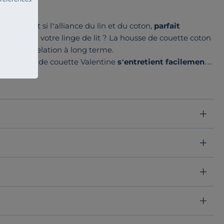
raps ? Et si l’alliance du lin et du coton,
parfait
n rêvée pour votre linge de lit ? La housse de couette coton
ffre cette relation à long terme.
e, la housse de couette Valentine
s’entretient facilement
toujours plus grande.
palette de couleurs et s’adapte à tous vos goûts. Craquez