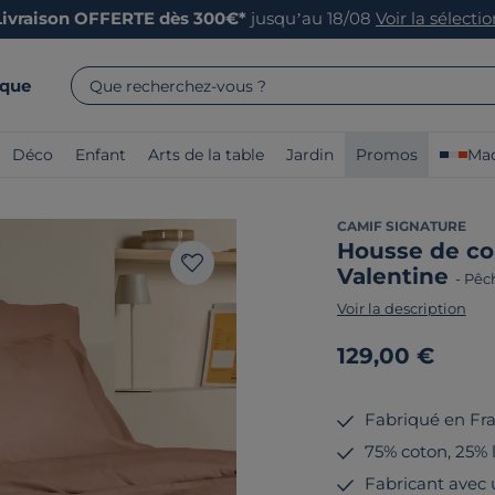
Livraison OFFERTE dès 300€*
jusqu’au 18/08
Voir la sélecti
rque
Que recherchez-vous ?
Déco
Enfant
Arts de la table
Jardin
Promos
Mad
CAMIF SIGNATURE
Housse de co
Valentine
-
Pêc
Voir la description
129,00 €
Fabriqué en Fr
75% coton, 25% li
Fabricant avec