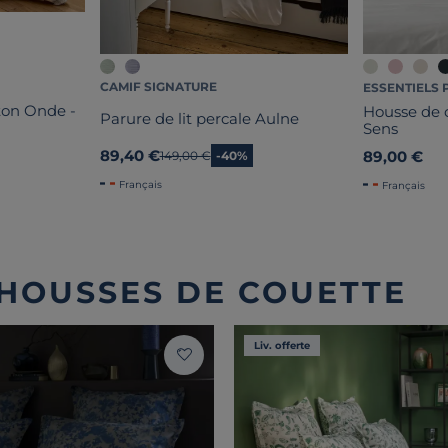
CAMIF SIGNATURE
ESSENTIELS 
ton Onde -
Housse de c
Parure de lit percale Aulne
Sens
89,40 €
89,00 €
Ancien prix
149,00 €
-40%
Français
Français
 HOUSSES DE COUETTE
Liv. offerte