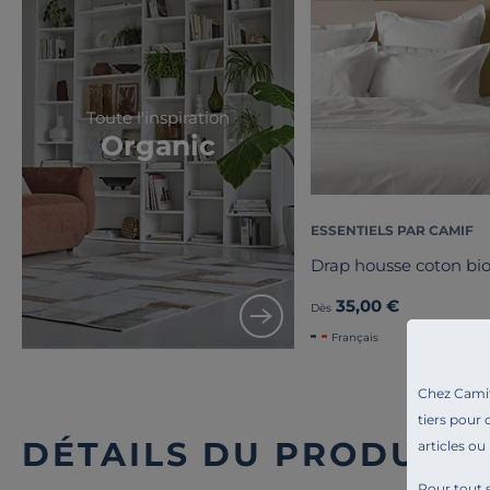
Toute l'inspiration
Organic
ESSENTIELS PAR CAMIF
Drap housse coton bio
35,00 €
Dès
Français
Chez Camif 
tiers pour 
DÉTAILS DU PRODUIT
articles ou
Pour tout s