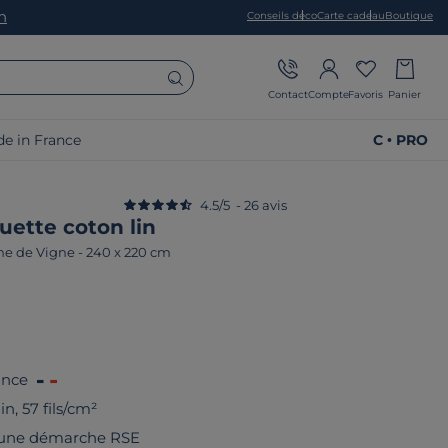
on
Conseils déco
Carte cadeau
Boutique
Contact
Compte
Favoris
Panier
e in France
C • PRO
4.5
/
5
-
26
avis
uette coton lin
he de Vigne
-
240 x 220 cm
ance
n, 57 fils/cm²
 une démarche RSE