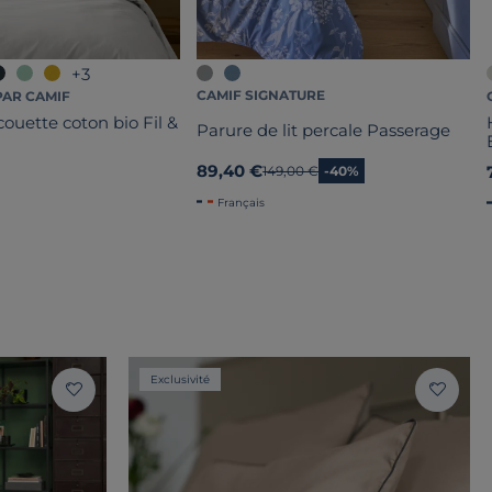
+3
CAMIF SIGNATURE
PAR CAMIF
ouette coton bio Fil &
Parure de lit percale Passerage
89,40 €
Ancien prix
149,00 €
-40%
Français
Exclusivité