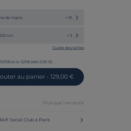
Choisir une autre couleur
he de Vigne
+ 15
Choisir une autre dimension
 220 cm
+ 3
Guide des tailles
10/08 et le 12/08 (dès 5,90 €)
jouter
au panier
- 129,00 €
Plus que 1 en stock
MAIF Social Club à Paris