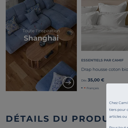
Toute l'inspiration
Shanghai
ESSENTIELS PAR CAMIF
Drap housse coton bio
35,00 €
Dès
Français
Chez Camif 
tiers pour 
DÉTAILS DU PRODUIT
articles ou
Pour tout s