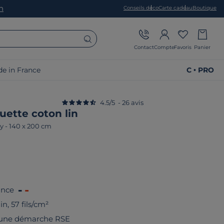
on
Conseils déco
Carte cadeau
Boutique
Contact
Compte
Favoris
Panier
e in France
C • PRO
4.5
/
5
-
26
avis
uette coton lin
y
-
140 x 200 cm
ance
n, 57 fils/cm²
 une démarche RSE