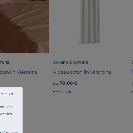
ATURE
CAMIF SIGNATURE
oton lin Valentine
Rideau coton lin Valentine
79,00 €
Dès
Français
cepter
 cookies
ser les
préférences