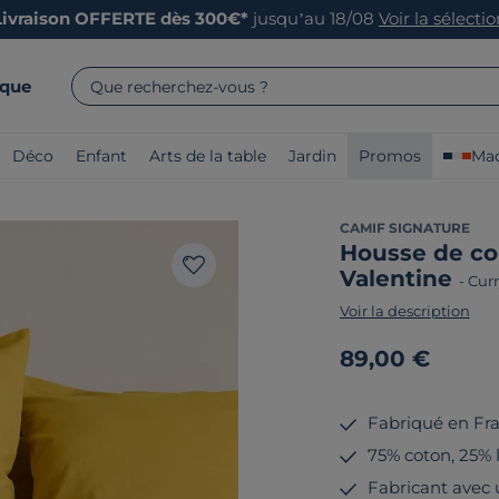
Livraison OFFERTE dès 300€*
jusqu’au 18/08
Voir la sélecti
rque
Que recherchez-vous ?
Déco
Enfant
Arts de la table
Jardin
Promos
Mad
CAMIF SIGNATURE
Housse de co
Valentine
-
Curr
Voir la description
89,00 €
Fabriqué en Fr
75% coton, 25% li
Fabricant avec