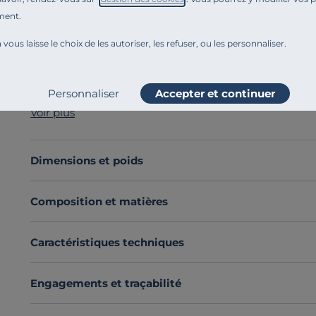
ment.
Référence : 100373192637
Vous rêvez d’une histoire d’amour de haut vol avec vos d
 vous laisse le choix de les autoriser, les refuser, ou les personnaliser.
mariage entre longévité et douceur
, était la solutio
lin Valentine,
fabriquée en France avec amour
, vous o
Avec ses
75 % de coton et 25 % de lin
, l’union parfait
Personnaliser
Accepter et continuer
et se bonifie avec le temps en acquérant une douceur 
Voir plus
Cette housse de couette est disponible dans une large 
pour son aspect délicieusement froissé.
Découvrez toute notre sélection :
Housses de couette
Dimensions et poids
Composition et matières
Caractéristiques techniques
Engagements et traçabilité