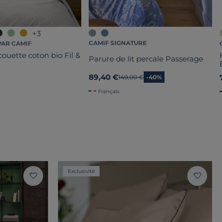
+3
CAMIF SIGNATURE
PAR CAMIF
ouette coton bio Fil &
Parure de lit percale Passerage
89,40 €
Ancien prix
149,00 €
-40%
Français
Exclusivité