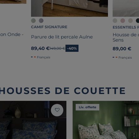
CAMIF SIGNATURE
ESSENTIELS 
ton Onde -
Housse de c
Parure de lit percale Aulne
Sens
89,40 €
89,00 €
Ancien prix
149,00 €
-40%
Français
Français
 HOUSSES DE COUETTE
Liv. offerte