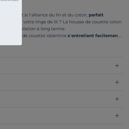
raps ? Et si l’alliance du lin et du coton,
parfait
n rêvée pour votre linge de lit ? La housse de couette coton
ffre cette relation à long terme.
e, la housse de couette Valentine
s’entretient facilement
toujours plus grande.
palette de couleurs et s’adapte à tous vos goûts. Craquez