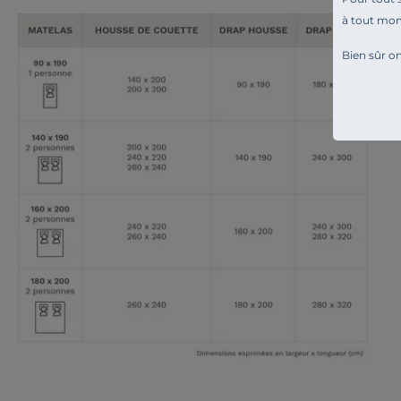
à tout mo
Bien sûr on