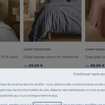
CAMIF SIGNATURE
CAMIF SIGN
 Fil & Sens
Drap housse coton lin Valentine
Drap plat c
69,00 €
89,00 €
Dès
Dès
Français
Français
Continuer sans ac
pas de surprise dans la recette : nous utilisons des cookies propres et des
optimiser les fonctionnalités du site, élaborer des statistiques ou vous propo
 publicités qui vous correspondent le plus.
avoir, rendez-vous sur "
Gestion des cookies
". Vous pourrez y modifier vos 