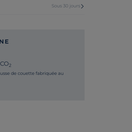
Sous 30 jours
NE
 CO
2
sse de couette fabriquée au