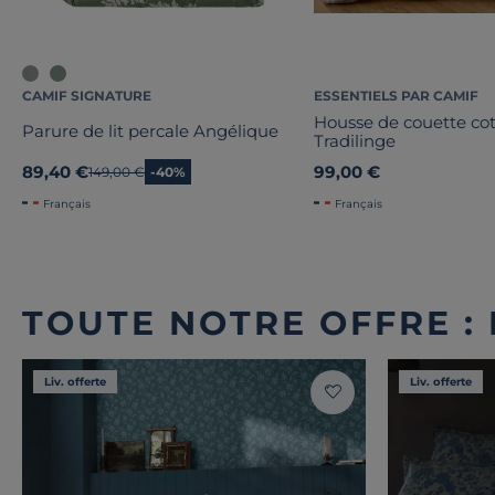
CAMIF SIGNATURE
ESSENTIELS PAR CAMIF
Housse de couette co
Parure de lit percale Angélique
Tradilinge
89,40 €
99,00 €
Ancien prix
149,00 €
-40%
Français
Français
TOUTE NOTRE OFFRE :
Liv. offerte
Liv. offerte