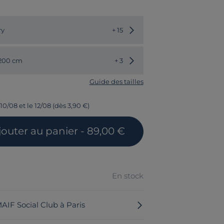
Choisir une autre couleur
ry
+ 15
Choisir une autre dimension
 200 cm
+ 3
Guide des tailles
10/08 et le 12/08 (dès 3,90 €)
jouter
au panier
- 89,00 €
En stock
MAIF Social Club à Paris