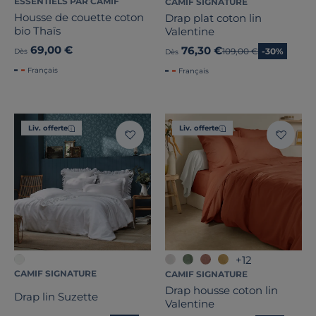
ESSENTIELS PAR CAMIF
CAMIF SIGNATURE
Housse de couette coton
Drap plat coton lin
bio Thaïs
Valentine
69,00 €
76,30 €
Ancien prix
109,00 €
-30%
Dès
Dès
Français
Français
Liv. offerte
Liv. offerte
+12
CAMIF SIGNATURE
CAMIF SIGNATURE
Drap housse coton lin
Drap lin Suzette
Valentine