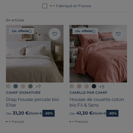
raffinées, fabriquées dans le respect du patrimoine
Fabriqué en France
local et des normes les plus exigeantes.
64 articles
Liv. offerte
Liv. offerte
+7
+5
CAMIF SIGNATURE
CAMILLE PAR CAMIF
Drap housse percale bio
Housse de couette coton
Elise
bio Fil & Sens
31,20 €
41,30 €
Ancien prix
39,00 €
-20%
Ancien prix
59,00 €
-30%
Dès
Dès
Français
Français