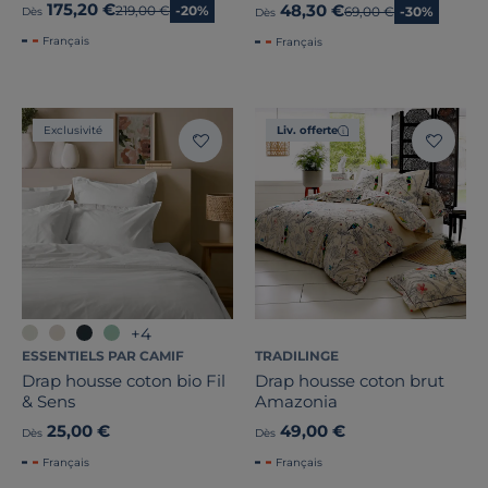
175,20 €
48,30 €
Ancien prix
219,00 €
-20%
Ancien prix
69,00 €
-30%
Dès
Dès
Français
Français
Exclusivité
Liv. offerte
+4
ESSENTIELS PAR CAMIF
TRADILINGE
Drap housse coton bio Fil
Drap housse coton brut
& Sens
Amazonia
25,00 €
49,00 €
Dès
Dès
Français
Français