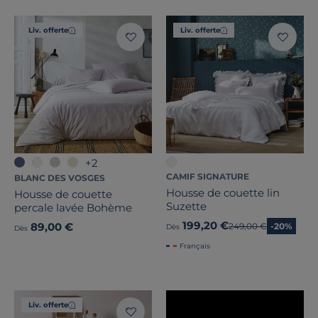
Liv. offerte
Liv. offerte
Tissage
Dimension
Marque
+2
CAMIF SIGNATURE
BLANC DES VOSGES
Traitement
Housse de couette lin
Housse de couette
Suzette
percale lavée Bohème
Note des clients
199,20 €
89,00 €
Ancien prix
249,00 €
-20%
Dès
Dès
Français
Stock
Certifications et labels
Liv. offerte