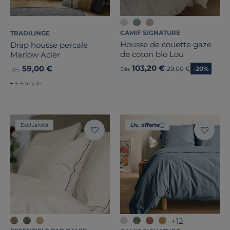
CAMIF SIGNATURE
TRADILINGE
Housse de couette gaze
Drap housse percale
de coton bio Lou
Marlow Acier
103,20 €
59,00 €
Ancien prix
129,00 €
-20%
Dès
Dès
Français
Exclusivité
Liv. offerte
+12