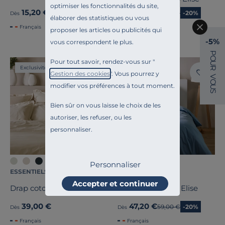
optimiser les fonctionnalités du site,
15,20 €
47,20 €
Ancien prix
19,00 €
-20%
Ancien prix
59,00 €
-20%
Dès
Dès
élaborer des statistiques ou vous
Français
Français
proposer les articles ou publicités qui
-5%
vous correspondent le plus.
P
O
Pour tout savoir, rendez-vous sur "
U
Exclusivité
Liv. offerte
R
Gestion des cookies
". Vous pourrez y
V
O
modifier vos préférences à tout moment.
U
S
Bien sûr on vous laisse le choix de les
autoriser, les refuser, ou les
personnaliser.
+4
+7
Personnaliser
ESSENTIELS PAR CAMIF
CAMIF SIGNATURE
Accepter et continuer
Drap coton bio Fil & Sens
Drap percale bio Elise
39,00 €
47,20 €
Ancien prix
59,00 €
-20%
Dès
Dès
Français
Français