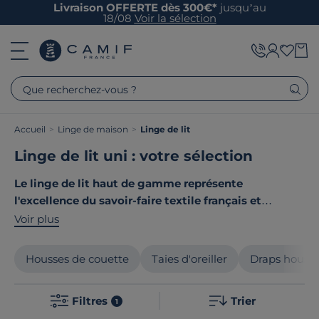
Livraison OFFERTE dès 300€*
jusqu’au
18/08
Voir la sélection
Que recherchez-vous ?
Accueil
>
Linge de maison
>
Linge de lit
Linge de lit uni : votre sélection
Le linge de lit haut de gamme représente
l'excellence du savoir-faire textile français et
européen
. Nos collections allient matériaux nobles et
Voir plus
confection soignée : coton biologique, lin français et
satin de coton de qualité supérieure subliment vos
Housses de couette
Taies d'oreiller
Draps houss
nuits. Chaque pièce bénéficie d'un tissage soigné
garantissant longévité et douceur exceptionnelle.
Filtres
Trier
Découvrez des parures élégantes aux finitions
1