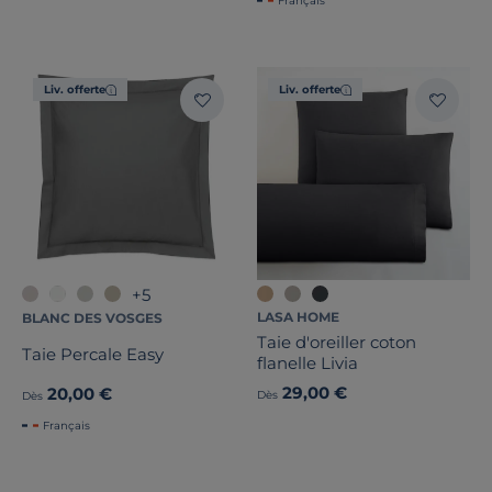
Français
Liv. offerte
Liv. offerte
+5
LASA HOME
BLANC DES VOSGES
Taie d'oreiller coton
Taie Percale Easy
flanelle Livia
29,00 €
20,00 €
Dès
Dès
Français