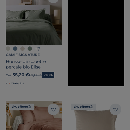
Pays de fabrication
+7
CAMIF SIGNATURE
Housse de couette
percale bio Elise
55,20 €
Ancien prix
69,00 €
-20%
Dès
Français
Liv. offerte
Liv. offerte