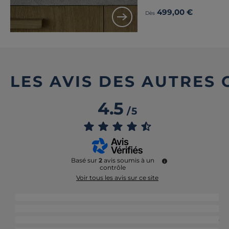
499,00 €
Dès
LES AVIS DES AUTRES
4.5
/
5
Basé sur
2
avis soumis à un
contrôle
Voir tous les avis sur ce site
5
étoiles
1
4
étoiles
1
3
étoiles
0