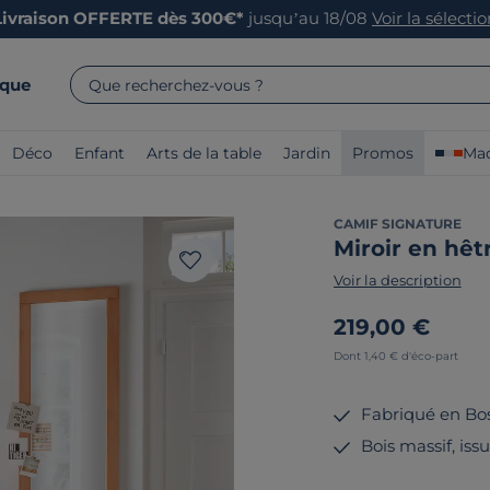
Livraison OFFERTE dès 300€*
jusqu’au 18/08
Voir la sélecti
rque
Que recherchez-vous ?
Déco
Enfant
Arts de la table
Jardin
Promos
Mad
CAMIF SIGNATURE
Miroir en hêt
Voir la description
219,00 €
Dont 1,40 € d'éco-part
Fabriqué en Bo
Bois massif, iss