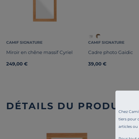
CAMIF SIGNATURE
CAMIF SIGNATURE
Miroir en chêne massif Cyriel
Cadre photo Gaidic
249,00 €
39,00 €
DÉTAILS DU PRODUIT
Chez Camif 
tiers pour 
articles ou
Pour tout s