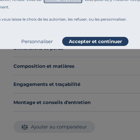
ment.
Sa grande taille donnera de la profondeur à votre pièc
Son contour en hêtre massif est robuste et résistant 
 vous laisse le choix de les autoriser, les refuser, ou les personnaliser.
La collection Cyriel en bois massif regroupe une gamm
Voir plus
de bois.
Le bois massif apporte solidité, robustesse, authenticit
Personnaliser
Accepter et continuer
Découvrez toute notre sélection :
Miroirs
Dimensions et poids
Composition et matières
Engagements et traçabilité
Montage et conseils d'entretien
Ajouter au comparateur