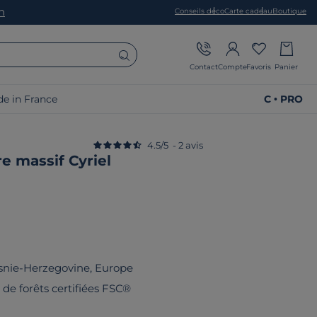
on
Conseils déco
Carte cadeau
Boutique
Contact
Compte
Favoris
Panier
e in France
C • PRO
4.5
/
5
-
2
avis
re massif Cyriel
snie-Herzegovine, Europe
u de forêts certifiées FSC®