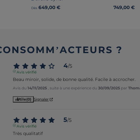
649,00 €
749,00 €
Dès
 CONSOMM’ACTEURS ?
4
/
5
Avis vérifié
Beau miroir, solide, de bonne qualité. Facile à accrocher.
Avis du
14/11/2025
, suite à une expérience du
30/09/2025
par
Thoma
Utile
(0)
Signaler
5
/
5
Avis vérifié
Très qualitatif