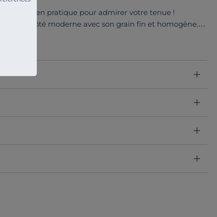
e et sera bien pratique pour admirer votre tenue !
et offre un côté moderne avec son grain fin et homogène.
e de produits pour votre entrée, dans plusieurs essences
é et offre une durabilité au produit.