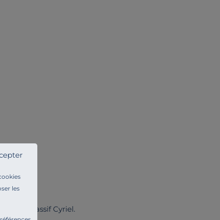
cepter
 cookies
ser les
n hêtre massif Cyriel.
préférences