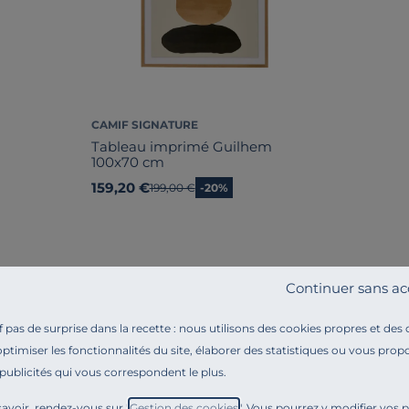
CAMIF SIGNATURE
Tableau imprimé Guilhem
100x70 cm
159,20 €
Ancien prix
199,00 €
-20%
Continuer sans ac
pas de surprise dans la recette : nous utilisons des cookies propres et des
optimiser les fonctionnalités du site, élaborer des statistiques ou vous propo
Référence : 10030098
 publicités qui vous correspondent le plus.
Ajoutez de la dimension à votre entrée avec le Miroir e
avoir, rendez-vous sur "
Gestion des cookies
". Vous pourrez y modifier vos 