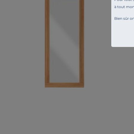
à tout mo
Bien sûr on