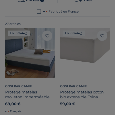
commun de nos produits ? Ils sont tous
fabriqués en
France ou en Europe
!
Fabriqué en France
27 articles
Liv. offerte
Liv. offerte
COSI PAR CAMIF
COSI PAR CAMIF
Protège matelas
Protège matelas coton
Traitement
molleton imperméable
bio extensible Exina
coton bio Isaac
69,00 €
59,00 €
Prix
Français