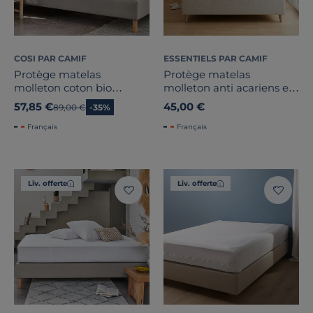
COSI PAR CAMIF
ESSENTIELS PAR CAMIF
Protège matelas
Protège matelas
molleton coton bio
molleton anti acariens et
matelas épais Coralie
bactérien Anais
57,85 €
45,00 €
Ancien prix
89,00 €
-35%
Français
Français
Liv. offerte
Liv. offerte