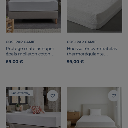
COSI PAR CAMIF
COSI PAR CAMIF
Protège matelas super
Housse rénove-matelas
épais molleton coton
thermorégulante
recyclé, Maëronn
Coolplus
69,00 €
59,00 €
Liv. offerte