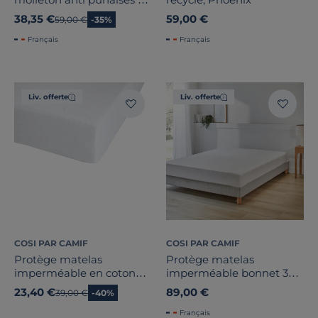
lit Anna
38,35 €
59,00 €
Ancien prix
59,00 €
-35%
Français
Français
Liv. offerte
Liv. offerte
COSI PAR CAMIF
COSI PAR CAMIF
Protège matelas
Protège matelas
imperméable en coton
imperméable bonnet 30
issu de l'agriculture
cm Fernand
23,40 €
89,00 €
Ancien prix
39,00 €
-40%
biologique Ivana
Français