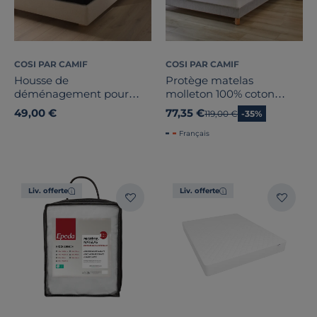
COSI PAR CAMIF
COSI PAR CAMIF
Housse de
Protège matelas
déménagement pour
molleton 100% coton
matelas Ivan
bonnet 40cm Firmin
49,00 €
77,35 €
Ancien prix
119,00 €
-35%
Français
Liv. offerte
Liv. offerte