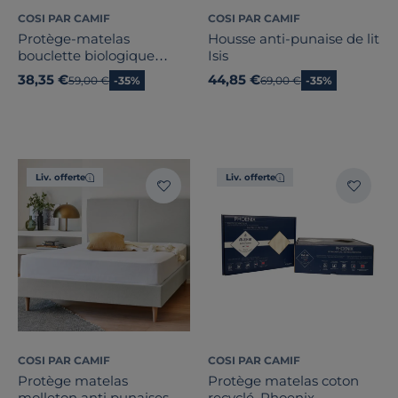
COSI PAR CAMIF
COSI PAR CAMIF
Protège-matelas
Housse anti-punaise de lit
bouclette biologique
Isis
imperméable Bérénice
38,35 €
44,85 €
Ancien prix
59,00 €
-35%
Ancien prix
69,00 €
-35%
Liv. offerte
Liv. offerte
COSI PAR CAMIF
COSI PAR CAMIF
Protège matelas
Protège matelas coton
molleton anti punaises de
recyclé, Phoenix