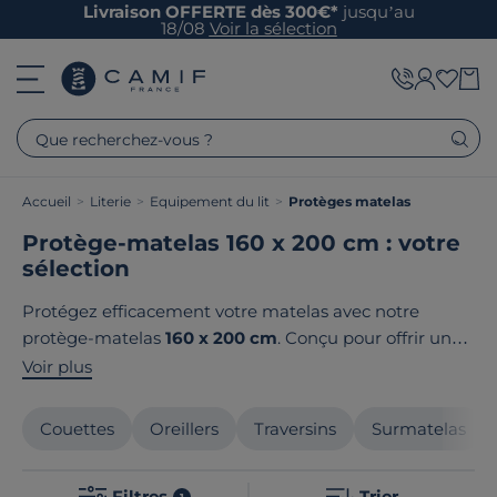
Livraison OFFERTE dès 300€*
jusqu’au
18/08
Voir la sélection
Que recherchez-vous ?
Accueil
>
Literie
>
Equipement du lit
>
Protèges matelas
Protège-matelas 160 x 200 cm : votre
sélection
Protégez efficacement votre matelas avec notre
protège-matelas
160 x 200 cm
. Conçu pour offrir une
protection optimale
, il allie
confort
et
praticité
.
Voir plus
Camif propose une sélection variée de modèles aux
tailles
standard
pour s'adapter à chaque besoin.
Couettes
Oreillers
Traversins
Surmatelas
Profitez de la
qualité
et du
design soigné
,
garantissant un
sommeil de qualité
. Le point
Filtres
Trier
1