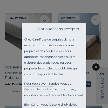
Liv. offerte
Liv. offerte
Continuer sans accepter
Chez Camif pas de surprise dans la
recette : nous utilisons des cookies
propres et des cookies tiers pour
optimiser les fonctionnalités du site,
élaborer des statistiques ou vous
COSI PAR CAMIF
COSI PAR CAMIF
proposer les articles ou publicités qui
Housse rénove matelas
Isolateur anti-gliss
-5%
vous correspondent le plus.
Rubens
Isabeau
P
O
Pour tout savoir, rendez-vous sur "
44,85 €
44,85 €
Ancien prix
69,00 €
-35%
Ancien prix
69,00 €
-35%
U
R
Gestion des cookies
". Vous pourrez y
V
Français
O
modifier vos préférences à tout moment.
U
S
Bien sûr on vous laisse le choix de les