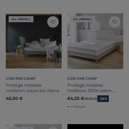
Promotion
Note des clients
Liv. offerte
Liv. offerte
Stock
Certifications et labels
Pays de fabrication
Couleur
COSI PAR CAMIF
COSI PAR CAMIF
Protège matelas
Protège matelas
molleton coton bio Mona
molleton 100% coton
bonnet 30 cm Firmin
45,00 €
64,35 €
Ancien prix
99,00 €
-35%
Français