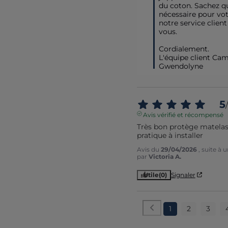
du coton. Sachez que
nécessaire pour vot
notre service client 
vous.

Cordialement.

L'équipe client Cami
Gwendolyne
5
/
Avis vérifié et récompensé
Très bon protège matelas, 
pratique à installer
Avis du
29/04/2026
, suite à
par
Victoria A.
Utile
(0)
Signaler
1
2
3