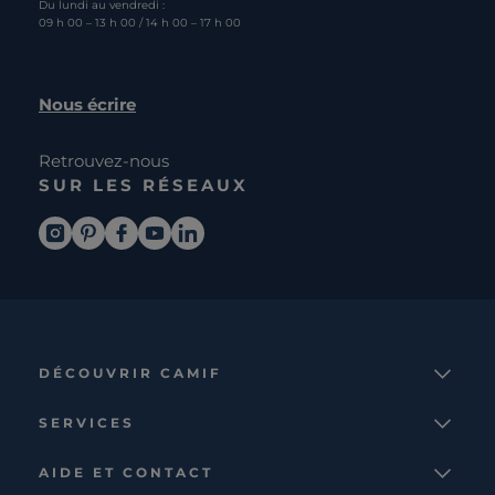
Du lundi au vendredi :
09 h 00 – 13 h 00 / 14 h 00 – 17 h 00
Nous écrire
Retrouvez-nous
SUR LES RÉSEAUX
DÉCOUVRIR CAMIF
La marque
SERVICES
Notre mission
Services et avantages
Nos collections
AIDE ET CONTACT
Comparateur