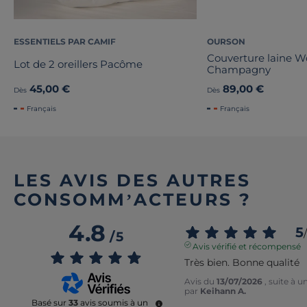
ESSENTIELS PAR CAMIF
OURSON
Couverture laine 
Lot de 2 oreillers Pacôme
Champagny
45,00 €
89,00 €
Dès
Dès
Français
Français
LES AVIS DES AUTRES
CONSOMM’ACTEURS ?
4.8
5
/
/
5
Avis vérifié et récompensé
Très bien. Bonne qualité
Avis du
13/07/2026
, suite à 
par
Keihann A.
Basé sur
33
avis soumis à un