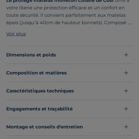
Le protège matelas molleton Coralie de Cosi
offre à
votre literie une protection efficace et un confort en
toute sécurité. Il convient parfaitement aux matelas
épais (jusqu’à 40cm de hauteur bonnets). Composé à
100% en coton issu de l’agriculture biologique, il est
Voir plus
particulièrement moelleux et confortable.
Découvrez toute notre sélection :
Protèges matelas
Dimensions et poids
Composition et matières
Caractéristiques techniques
Engagements et traçabilité
Montage et conseils d'entretien