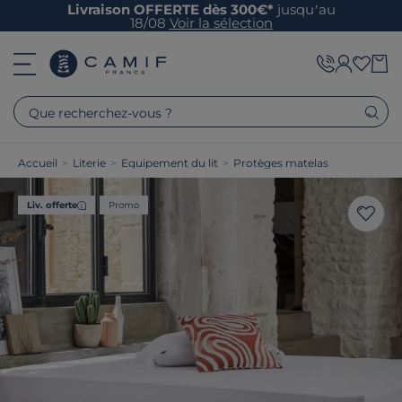
Livraison OFFERTE dès 300€*
jusqu’au
18/08
Voir la sélection
Que recherchez-vous ?
Accueil
>
Literie
>
Equipement du lit
>
Protèges matelas
Liv. offerte
Promo