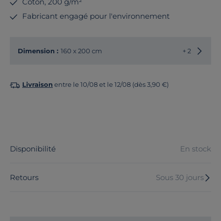
Coton, 200 g/m²
Fabricant engagé pour l'environnement
Choisir
Dimension :
160 x 200 cm
+ 2
Livraison
entre le 10/08 et le 12/08 (dès 3,90 €)
Disponibilité
En stock
Retours
Sous 30 jours