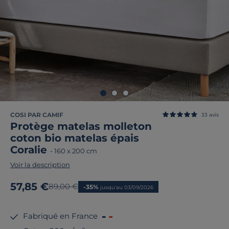
COSI PAR CAMIF
33
avis
Protège matelas molleton
coton bio matelas épais
Coralie
-
160 x 200 cm
Voir la description
Nouveau prix
57,85 €
Ancien prix
89,00 €
-35%
jusqu'au 03/09/2026
Fabriqué en France