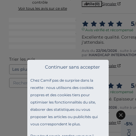
contrôle
Utile
(0)
Signaler
Voir tous les avis sur ce site
5
étoiles
30
5
/
4
étoiles
1
Avis vérifié et récompensé
3
étoiles
0
Excellente qualité. Corres
2
étoiles
1
j'attendais.
1
étoile
1
Avis du
22/06/2026
, suite à
par
HANDICAP INTERNATIONA
Trier les avis
Utile
(0)
Signaler
Continuer sans accepter
Chez Camif pas de surprise dans la
5
/
recette : nous utilisons des cookies
Avis vérifié et récompensé
propres et des cookies tiers pour
Bonne qualité. Epaisseur 
optimiser les fonctionnalités du site,
Avis du
28/05/2026
, suite à
élaborer des statistiques ou vous
par
Béatrice A.
proposer les articles ou publicités qui
Utile
(0)
Signaler
-5%
vous correspondent le plus.
P
O
Pour tout savoir, rendez-vous sur "