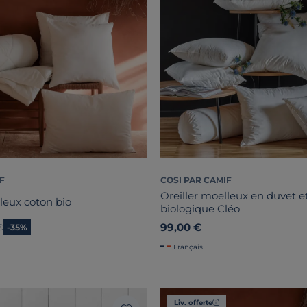
F
COSI PAR CAMIF
Oreiller moelleux en duvet e
leux coton bio
biologique Cléo
99,00 €
 prix
€
-35%
Français
Liv. offerte