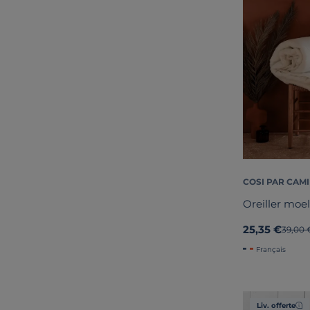
COSI PAR CAMI
Oreiller moel
25,35 €
Ancien
39,00 
Français
Liv. offerte