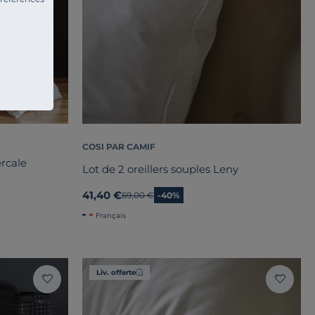
COSI PAR CAMIF
ercale
Lot de 2 oreillers souples Leny
41,40 €
Ancien prix
69,00 €
-40%
Français
Liv. offerte