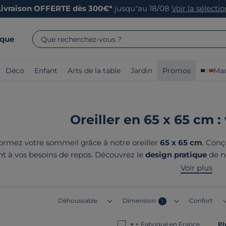
Livraison OFFERTE dès 300€*
jusqu’au 18/08
Voir la sélecti
rque
Que recherchez-vous ?
Déco
Enfant
Arts de la table
Jardin
Promos
Mad
Oreiller en 65 x 65 cm :
ormez votre sommeil grâce à notre oreiller
65 x 65 cm
. Conç
t à vos besoins de repos. Découvrez le
design pratique
de no
n
Camif
vous garantit un large éventail de produits
élégants
,
Voir plus
nos produits ? Ils sont tous
fabriqués e
Déhoussable
Dimension
Confort
1
Fabriqué en France
Pl