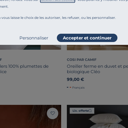
ment.
 vous laisse le choix de les autoriser, les refuser, ou les personnaliser.
Personnaliser
Accepter et continuer
F
COSI PAR CAMIF
llers 100% plumettes de
Oreiller ferme en duvet et p
ice
biologique Cléo
99,00 €
Français
Liv. offerte