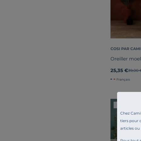
COSI PAR CAMI
Oreiller moe
25,35 €
Ancien
39,00 
Français
Liv. offerte
Chez Camif 
tiers pour 
articles ou
Pour tout s