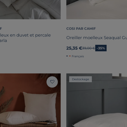
F
COSI PAR CAMIF
leux en duvet et percale
Oreiller moelleux Seaqual G
arla
25,35 €
Ancien prix
39,00 €
-35%
Français
Destockage