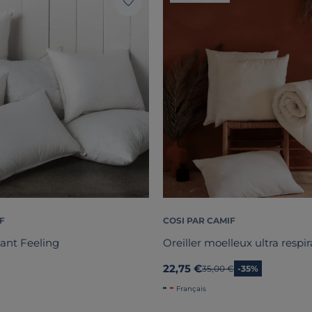
F
COSI PAR CAMIF
lant Feeling
Oreiller moelleux ultra respi
22,75 €
Ancien prix
35,00 €
-35%
Français