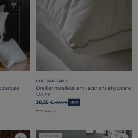
COSI PAR CAMIF
t percale
Oreiller moelleux anti-acariens phytocare
Louna
38,35 €
Ancien prix
59,00 €
-35%
Français
Exclusivité