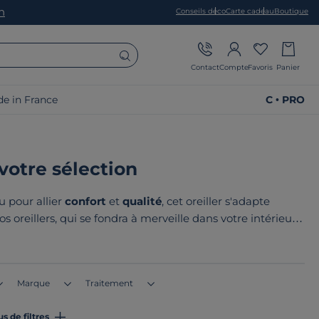
on
Conseils déco
Carte cadeau
Boutique
Contact
Compte
Favoris
Panier
e in France
C • PRO
 votre sélection
u pour allier
confort
et
qualité
, cet oreiller s'adapte
s oreillers, qui se fondra à merveille dans votre intérieur.
fabriqués en France ou en Europe
. Le point commun de
n France ou en Europe
!
Marque
Traitement
us de filtres