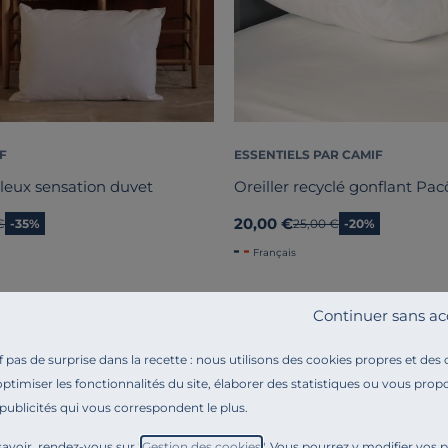
F
ESSENTIELS PAR CAMIF
lleux sensation duvet
Oreiller recyclé gonflant Pa
20,00 €
 prix
€
-35%
Ancien prix
25,00 €
-20%
Français
Continuer sans ac
Liv. offerte
pas de surprise dans la recette : nous utilisons des cookies propres et des
optimiser les fonctionnalités du site, élaborer des statistiques ou vous propo
 publicités qui vous correspondent le plus.
avoir, rendez-vous sur "
Gestion des cookies
". Vous pourrez y modifier vos 