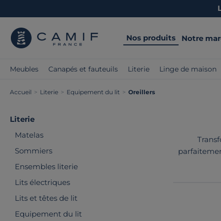
Nos produits
Notre ma
Meubles
Canapés et fauteuils
Literie
Linge de maison
Accueil
>
Literie
>
Equipement du lit
>
Oreillers
Literie
Matelas
Transf
Sommiers
parfaitemen
La sélectio
Ensembles literie
Lits électriques
Lits et têtes de lit
Equipement du lit