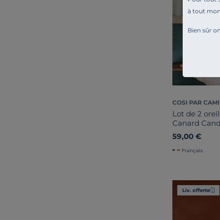
à tout mo
Bien sûr on
COSI PAR CAMI
Lot de 2 orei
Canard Cand
59,00 €
Français
Liv. offerte