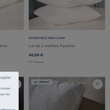
ESSENTIELS PAR CAMIF
côme
Lot de 2 oreillers Pacôme
45,00 €
Français
cepter
Liv. offerte
 cookies
ser les
préférences