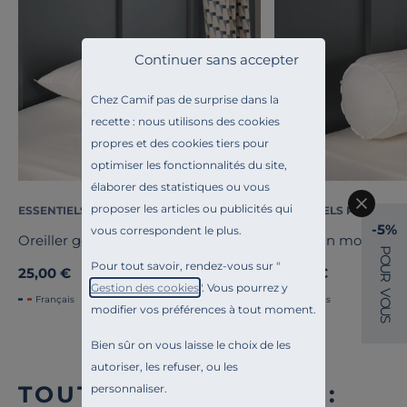
Continuer sans accepter
Chez Camif pas de surprise dans la
recette : nous utilisons des cookies
propres et des cookies tiers pour
optimiser les fonctionnalités du site,
élaborer des statistiques ou vous
proposer les articles ou publicités qui
ESSENTIELS PAR CAMIF
ESSENTIELS PAR CAMI
-5%
vous correspondent le plus.
Oreiller gonflant recyclé Pacôme
Traversin moelleux
P
O
Pour tout savoir, rendez-vous sur "
U
25,00 €
39,00 €
R
Gestion des cookies
". Vous pourrez y
V
Français
Français
O
modifier vos préférences à tout moment.
U
S
Bien sûr on vous laisse le choix de les
autoriser, les refuser, ou les
TOUTE NOTRE OFFRE :
personnaliser.