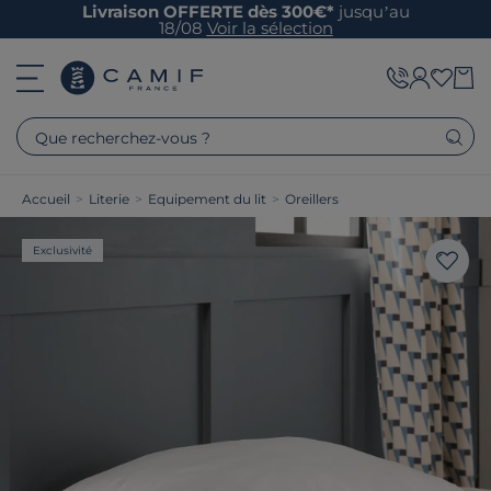
Livraison OFFERTE dès 300€*
jusqu’au
18/08
Voir la sélection
Que recherchez-vous ?
Accueil
>
Literie
>
Equipement du lit
>
Oreillers
Exclusivité