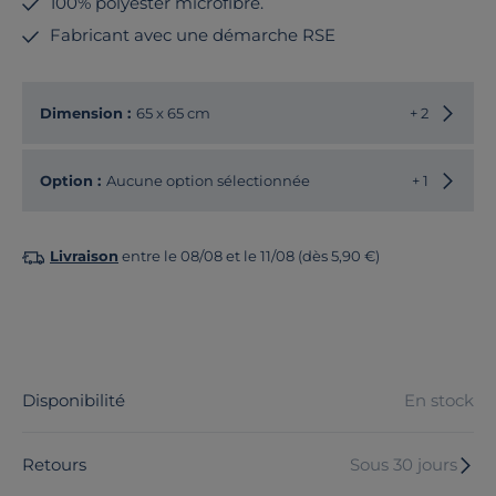
100% polyester microfibre.
Fabricant avec une démarche RSE
Choisir
Dimension :
65 x 65 cm
+ 2
Option :
Aucune option sélectionnée
+ 1
Livraison
entre le 08/08 et le 11/08 (dès 5,90 €)
Disponibilité
En stock
Retours
Sous 30 jours