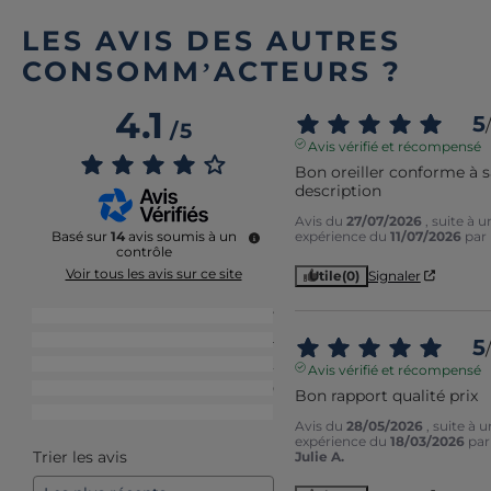
LES AVIS DES AUTRES
CONSOMM’ACTEURS ?
4.1
5
/
/
5
Avis vérifié et récompensé
Bon oreiller conforme à sa
description
Avis du
27/07/2026
, suite à u
expérience du
11/07/2026
par
Basé sur
14
avis soumis à un
contrôle
Voir tous les avis sur ce site
Utile
(0)
Signaler
5
étoiles
7
4
étoiles
4
5
/
3
étoiles
2
Avis vérifié et récompensé
2
étoiles
0
Bon rapport qualité prix
1
étoile
1
Avis du
28/05/2026
, suite à 
expérience du
18/03/2026
par
Trier les avis
Julie A.