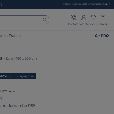
on
Conseils déco
Carte cadeau
Boutique
Contact
Compte
Favoris
Panier
e in France
C • PRO
na
-
Ecru
-
150 x 260 cm
rix
-10%
jusqu'au 18/08/2026
ance
m²
 une démarche RSE