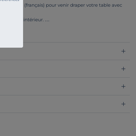
oile de li
n (français) pour venir draper votre table avec
e à votre intérieur.