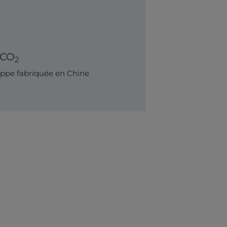
 CO
2
ppe fabriquée en Chine