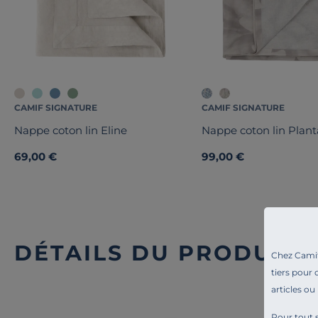
CAMIF SIGNATURE
CAMIF SIGNATURE
Nappe coton lin Eline
Nappe coton lin Plant
69,00 €
99,00 €
DÉTAILS DU PRODUIT
Chez Camif 
tiers pour 
articles ou
Pour tout s