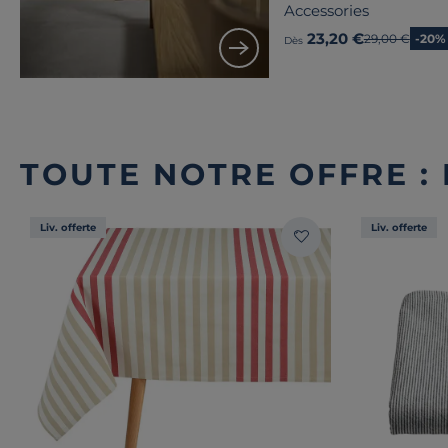
Accessories
23,20 €
Ancien prix
29,00 €
-20%
Dès
TOUTE NOTRE OFFRE :
Liv. offerte
Liv. offerte