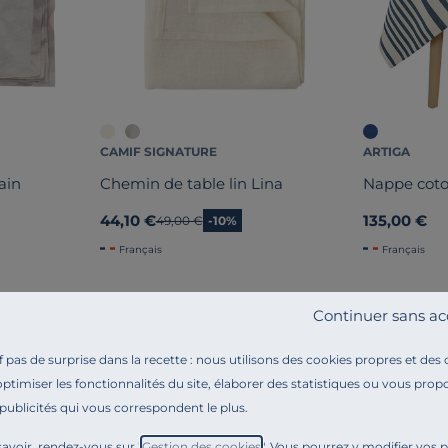
CAMIF SIGNATURE
ARTIGA
ain
Chemin de table lin Lina
Nappe cot
44,10 €
135,00 €
Ancien prix
49,00 €
-10%
Français
Français
Continuer sans ac
pas de surprise dans la recette : nous utilisons des cookies propres et des
optimiser les fonctionnalités du site, élaborer des statistiques ou vous propo
 publicités qui vous correspondent le plus.
Référence : 100395454470
Vous recherchez à habiller votre table d’une
nappe en 
avoir, rendez-vous sur "
Gestion des cookies
". Vous pourrez y modifier vos 