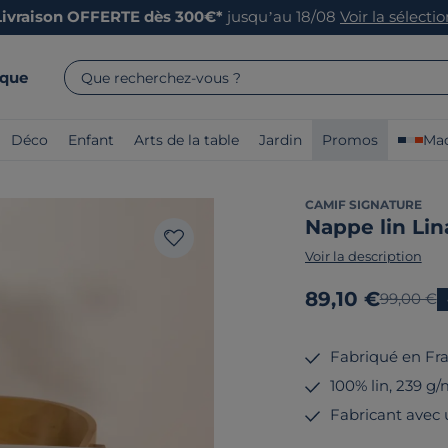
Livraison OFFERTE dès 300€*
jusqu’au 18/08
Voir la sélecti
rque
Que recherchez-vous ?
Déco
Enfant
Arts de la table
Jardin
Promos
Mad
CAMIF SIGNATURE
Nappe lin Li
Voir la description
Nouveau prix
89,10 €
Ancien p
99,00 €
Fabriqué en Fr
100% lin, 239 g/
Fabricant avec