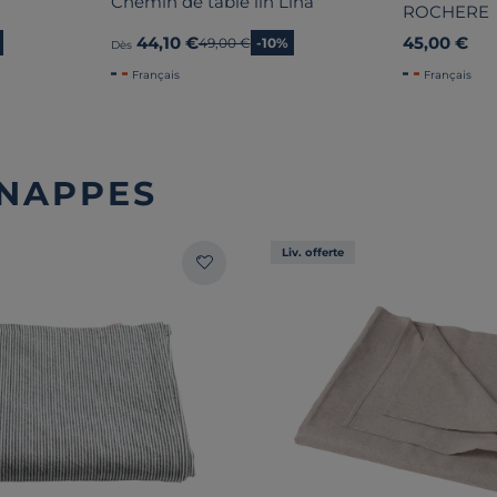
Chemin de table lin Lina
ROCHERE
44,10 €
45,00 €
Ancien prix
49,00 €
-10%
Dès
Français
Français
 NAPPES
Liv. offerte