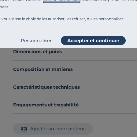
La nappe Lina est
confectionnée en France
en
100% t
ment.
raffinement.
 vous laisse le choix de les autoriser, les refuser, ou les personnaliser.
Ses tonalités beiges et sa tenue
apportent du caractèr
Découvrez toute notre sélection :
Nappes
Voir plus
Personnaliser
Accepter et continuer
Dimensions et poids
Composition et matières
Caractéristiques techniques
Engagements et traçabilité
Ajouter au comparateur