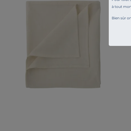
à tout mo
Bien sûr on