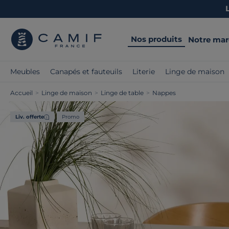
Nos produits
Notre ma
Meubles
Canapés et fauteuils
Literie
Linge de maison
Accueil
>
Linge de maison
>
Linge de table
>
Nappes
Liv. offerte
Promo