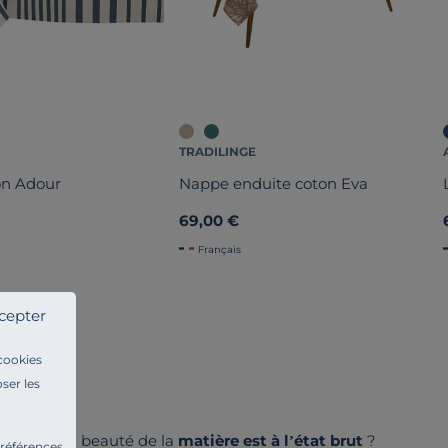
TRADILINGE
on Adour
Nappe enduite coton Eva
69,00 €
Français
cepter
 cookies
ser les
lin
dont la beauté de la
matière est à l’état brut
?
préférences