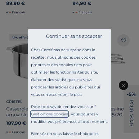
89,90 €
94,90 €
Français
Français
Continuer sans accepter
Liv. offerte
Liv. offerte
Chez Camif pas de surprise dans la
recette : nous utilisons des cookies
propres et des cookies tiers pour
optimiser les fonctionnalités du site,
élaborer des statistiques ou vous
proposer les articles ou publicités qui
-5%
vous correspondent le plus.
P
CRISTEL
CRISTEL
O
Pour tout savoir, rendez-vous sur "
U
Casserole Casteline
Set de 3 casseroles inox
R
Gestion des cookies
". Vous pourrez y
amovible - 20 m
CASTEL PRO 16/18/20 cm
V
O
modifier vos préférences à tout moment.
U
187,90 €
380,00 €
S
Français
Français
Bien sûr on vous laisse le choix de les