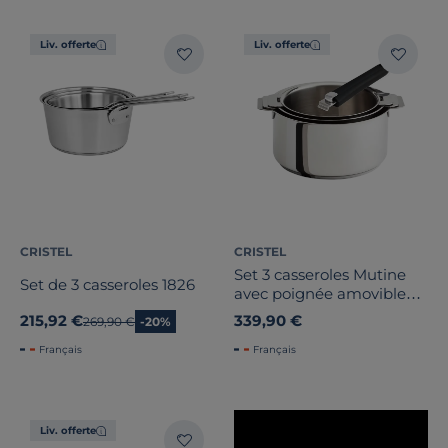
Pays de fabrication
Liv. offerte
Liv. offerte
CRISTEL
CRISTEL
Set 3 casseroles Mutine
Set de 3 casseroles 1826
avec poignée amovible
noire
215,92 €
339,90 €
Ancien prix
269,90 €
-20%
Français
Français
Liv. offerte