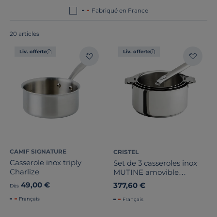
Fabriqué en France
20 articles
Liv. offerte
Liv. offerte
Marque
CAMIF SIGNATURE
CRISTEL
Note des clients
Casserole inox triply
Set de 3 casseroles inox
Charlize
MUTINE amovible
Stock
16/18/20cm + 1 poignée
49,00 €
377,60 €
Dès
inox Zénith 2
Français
Français
Certifications et labels