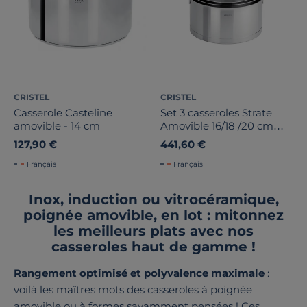
CRISTEL
CRISTEL
Casserole Casteline
Set 3 casseroles Strate
amovible - 14 cm
Amovible 16/18 /20 cm
avec poignée inox
127,90 €
441,60 €
Français
Français
Inox, induction ou vitrocéramique,
poignée amovible, en lot : mitonnez
les meilleurs plats avec nos
casseroles haut de gamme !
Rangement optimisé et polyvalence maximale
:
voilà les maîtres mots des casseroles à poignée
amovible ou à formes savamment pensées ! Ces