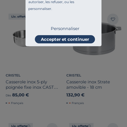
autoriser, les refuser, ou les
personnaliser.
Liv. offerte
Liv. offerte
Personnaliser
Accepter et continuer
CRISTEL
CRISTEL
Casserole inox 5-ply
Casserole inox Strate
poignée fixe inox CASTEL
amovible - 18 cm
PRO
85,00 €
132,90 €
Dès
Français
Français
Liv. offerte
Liv. offerte