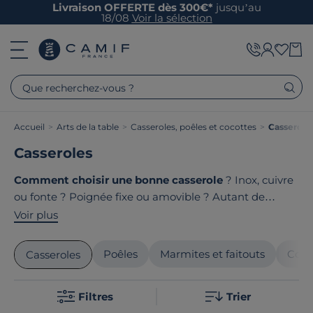
Livraison OFFERTE dès 300€*
jusqu’au
18/08
Voir la sélection
Que recherchez-vous ?
Accueil
>
Arts de la table
>
Casseroles, poêles et cocottes
>
Casserole
Casseroles
Comment choisir une bonne casserole
? Inox, cuivre
ou fonte ? Poignée fixe ou amovible ? Autant de
questions à se poser pour trouver la casserole qui vous
Voir plus
accompagnera au quotidien dans toutes vos
préparations culinaires. Le point commun de nos
Poêles
Marmites et faitouts
Coco
Casseroles
produits ? Ils sont tous
fabriqués en France ou en
Europe
!
Filtres
Trier