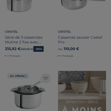
CRISTEL
CRISTEL
Série de 3 casseroles
Casserole saucier Castel'
Mutine 2 fixe avec
Pro
poignée Bakelite noire
215,92 €
110,00 €
Ancien prix
269,90 €
-20%
Dès
Français
Français
Liv. offerte