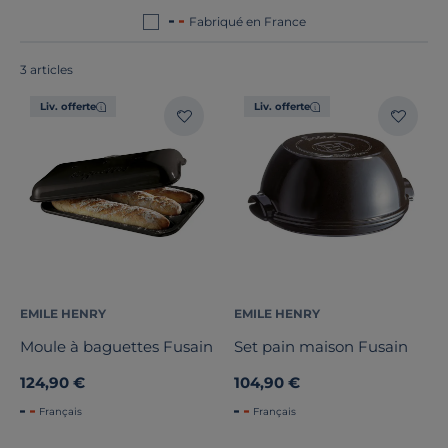
Fabriqué en France
3 articles
Hauteur
Liv. offerte
Liv. offerte
Profondeur
Marque
Note des clients
Stock
EMILE HENRY
EMILE HENRY
Certifications et labels
Moule à baguettes Fusain
Set pain maison Fusain
Pays de fabrication
124,90 €
104,90 €
Français
Français