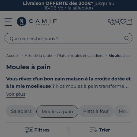
Livraison OFFERTE dès 300€*
jusqu’au
18/08
Voir la sélection
Que recherchez-vous ?
Accueil
>
Arts de la table
>
Plats, moules et saladiers
>
Moules à pain
Moules à pain
Vous rêvez d'un bon pain maison à la croûte dorée et
à la mie moelleuse ?
Nos moules à pain transforment
votre cuisine en véritable boulangerie artisanale. Pain
Voir plus
de campagne et baguettes croustillantes : tout devient
possible pour régaler votre famille. Le point commun
Saladiers
Plats à four
Moules 
Moules à pain
de nos produits ? Ils sont tous
fabriqués en France ou
en Europe
!
Filtres
Trier