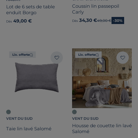
Coussin lin passepoil
Lot de 6 sets de table
Carly
enduit Borgo
34,30 €
49,00 €
Ancien prix
49,00 €
-30%
Dès
Dès
Liv. offerte
Liv. offerte
VENT DU SUD
VENT DU SUD
Housse de couette lin lavé
Taie lin lavé Salomé
Salomé