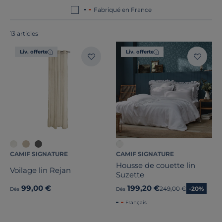
France ou en Europe
!
Fabriqué en France
13 articles
Liv. offerte
Liv. offerte
Dimension
Marque
Traitement
CAMIF SIGNATURE
CAMIF SIGNATURE
Housse de couette lin
Voilage lin Rejan
Note des clients
Suzette
99,00 €
199,20 €
Ancien prix
249,00 €
-20%
Dès
Dès
Stock
Français
Pays de fabrication