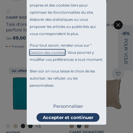
propres et des cookies tiers pour
optimiser les fonctionnalités du site,
CAMIF SIGNATURE
MOONDREAM
élaborer des statistiques ou vous
Taie d'oreiller volant
Rideau thermique en lin
proposer les articles ou publicités qui
perforé lin Suzette
Colin
-5%
vous correspondent le plus.
69,00 €
199,00 €
Dès
Dès
P
O
Pour tout savoir, rendez-vous sur "
U
Français
R
Gestion des cookies
". Vous pourrez y
V
O
modifier vos préférences à tout moment.
U
S
Bien sûr on vous laisse le choix de les
Liv. offerte
Liv. offerte
autoriser, les refuser, ou les
personnaliser.
Personnaliser
Accepter et continuer
+3
CAMIF SIGNATURE
HAOMY