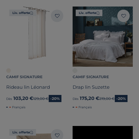
Liv. offerte
Liv. offerte
CAMIF SIGNATURE
CAMIF SIGNATURE
Rideau lin Léonard
Drap lin Suzette
103,20 €
175,20 €
Ancien prix
129,00 €
-20%
Ancien prix
219,00 €
-20%
Dès
Dès
Français
Français
Liv. offerte