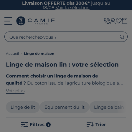
Livraison OFFERTE dès 300€*
jusqu’au
18/08
Voir la sélection
Que recherchez-vous ?
Accueil
>
Linge de maison
Linge de maison lin : votre sélection
Comment choisir un linge de maison de
qualité ?
Du coton issu de l'agriculture biologique au
lin français, en passant par la percale, les matières
Voir plus
nobles sont au cœur de nos collections.
Pour vous offrir
le meilleur,
nous avons tissé des liens précieux avec les
Linge de lit
Équipement du lit
Linge de bain
fabricants locaux
de linge de lit, linge de bain et linge
de table pour équiper votre intérieur. Le point
Filtres
Trier
commun de notre linge ? Ils sont tous
fabriqués en
1