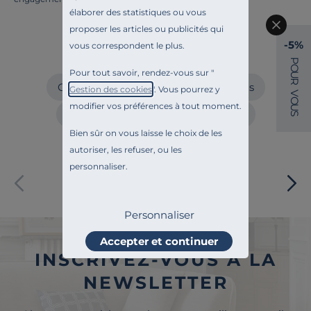
élaborer des statistiques ou vous
proposer les articles ou publicités qui
Craquez aussi pour
-5%
vous correspondent le plus.
Nappes
Serviettes de table
P
O
Pour tout savoir, rendez-vous sur "
U
R
Chemins et sets de table
Torchons
Gestion des cookies
". Vous pourrez y
V
O
modifier vos préférences à tout moment.
U
Essuie-mains
Linge de maison
S
Bien sûr on vous laisse le choix de les
autoriser, les refuser, ou les
personnaliser.
Paiement sécurisé
Personnaliser
Accepter et continuer
INSCRIVEZ-VOUS À LA
NEWSLETTER