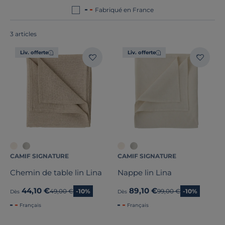
Fabriqué en France
3 articles
Liv. offerte
Liv. offerte
Dimension
Marque
Traitement
Stock
Pays de fabrication
CAMIF SIGNATURE
CAMIF SIGNATURE
Chemin de table lin Lina
Nappe lin Lina
44,10 €
89,10 €
Ancien prix
49,00 €
-10%
Ancien prix
99,00 €
-10%
Dès
Dès
Français
Français