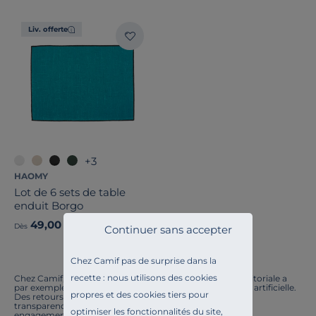
Liv. offerte
+3
HAOMY
Lot de 6 sets de table
enduit Borgo
49,00 €
Dès
Continuer sans accepter
Chez Camif pas de surprise dans la
recette : nous utilisons des cookies
Chez Camif, on innove en permanence. Notre équipe éditoriale a
par exemple généré cette page à l'aide d'une intelligence artificielle.
propres et des cookies tiers pour
Des retours ? Nous sommes à l'écoute. Tout comme la
transparence, l'amélioration continue fait partie de nos
optimiser les fonctionnalités du site,
engagements.