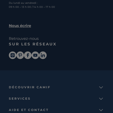
Du lundi au vendredi :
09 h 00 – 13 h 00 / 14 h 00 – 17 h 00
Nous écrire
Retrouvez-nous
SUR LES RÉSEAUX
DÉCOUVRIR CAMIF
La marque
SERVICES
Notre mission
Services et avantages
Nos collections
AIDE ET CONTACT