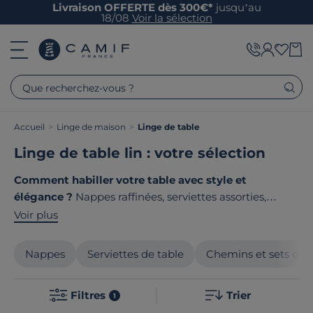
Livraison OFFERTE dès 300€*
jusqu’au
18/08
Voir la sélection
Que recherchez-vous ?
Accueil
>
Linge de maison
>
Linge de table
Linge de table lin : votre sélection
Comment habiller votre table avec style et
élégance ?
Nappes raffinées, serviettes assorties,
chemins de table design : découvrez notre collection
Voir plus
de linge de table qui sublime vos repas quotidiens
comme vos grandes occasions. Nous sélectionnons
Nappes
Serviettes de table
Chemins et sets de 
avec soin chaque pièce pour sa qualité et sa finition
irréprochable. Le point commun de nos produits ? Ils
Filtres
Trier
sont tous
fabriqués en France ou en Europe
!
1