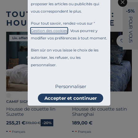
proposer les articles ou publicités qui
-5%
vous correspondent le plus.
TOUTE NOTRE OFFRE :
P
HOUSSES DE COUETTE
O
Pour tout savoir, rendez-vous sur "
U
R
Gestion des cookies
". Vous pourrez y
V
O
modifier vos préférences à tout moment.
Liv. offerte
Liv. offerte
U
S
Bien sûr on vous laisse le choix de les
autoriser, les refuser, ou les
personnaliser.
Personnaliser
Accepter et continuer
CAMIF SIGNATURE
CAMIF SIGNATURE
Housse de couette lin
Housse de couette satin
Suzette
Shanghai
255,21 €
189,00 €
Ancien prix
319,00 €
-20%
Français
Français