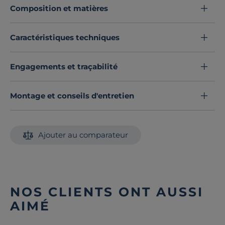
Composition et matières
Cette housse de couette est disponible dans une large
palette de couleurs et s’adapte à tous vos goûts.
Craquez pour son aspect délicieusement froissé.
Caractéristiques techniques
Découvrez toute notre sélection :
Housses de couette
Engagements et traçabilité
Montage et conseils d'entretien
Ajouter au comparateur
NOS CLIENTS ONT AUSSI
AIMÉ