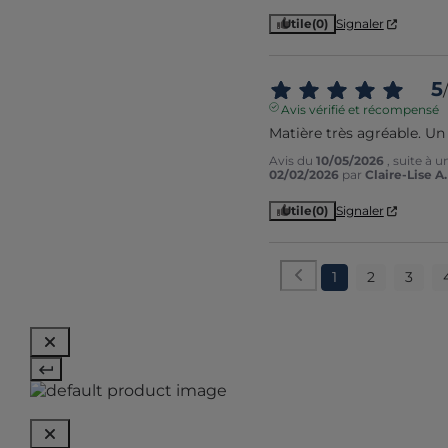
Utile
(0)
Signaler
5
/
Avis vérifié et récompensé
Matière très agréable. Un
Avis du
10/05/2026
, suite à 
02/02/2026
par
Claire-Lise A.
Utile
(0)
Signaler
1
2
3