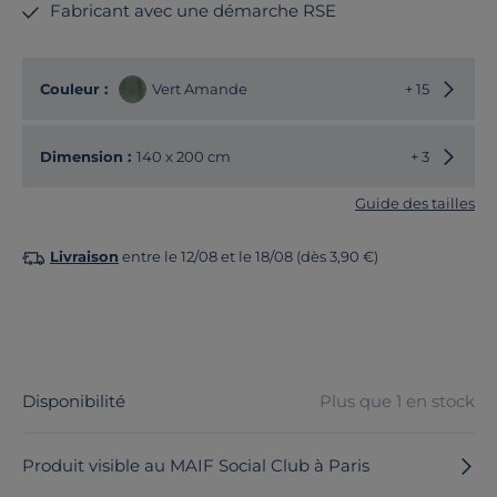
Fabricant avec une démarche RSE
Choisir
Couleur :
Vert Amande
+ 15
Choisir
Dimension :
140 x 200 cm
+ 3
Guide des tailles
Livraison
entre le 12/08 et le 18/08 (dès 3,90 €)
Disponibilité
Plus que 1 en stock
Produit visible au MAIF Social Club à Paris