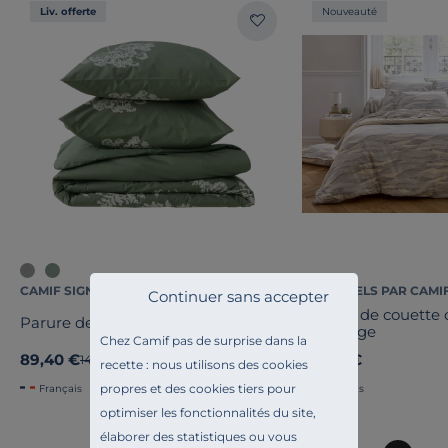
Liv. offerte
Nouveauté
CAMIF SIGNATURE
ESSENTIELS PAR CAMI
Continuer sans accepter
Housse de couette 
Parure de lit percale Angélique
Tradilinge
Chez Camif pas de surprise dans la
89,40 €
99,00 €
Ancien prix
149,00 €
-40%
recette : nous utilisons des cookies
propres et des cookies tiers pour
Français
Français
optimiser les fonctionnalités du site,
élaborer des statistiques ou vous