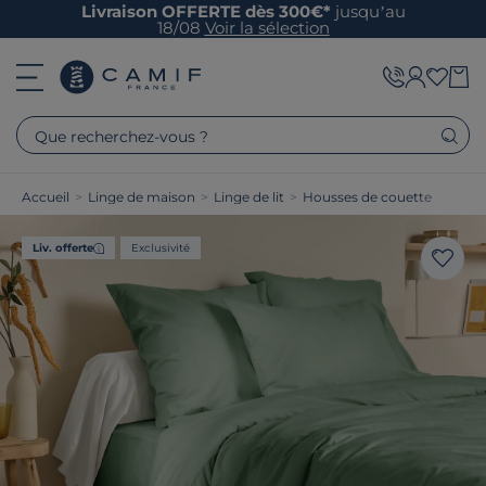
Livraison OFFERTE dès 300€*
jusqu’au
18/08
Voir la sélection
Que recherchez-vous ?
Accueil
>
Linge de maison
>
Linge de lit
>
Housses de couette
Liv. offerte
Exclusivité