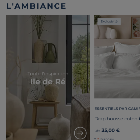
L'AMBIANCE
Exclusivité
Toute l'inspiration
Ile de Ré
ESSENTIELS PAR CAMI
Drap housse coton b
35,00 €
Dès
Français