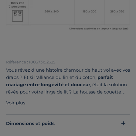
Référence : 100373192629
Vous rêvez d’une histoire d’amour de haut vol avec vos
draps ? Et si l’alliance du lin et du coton,
parfait
mariage entre longévité et douceur
, était la solution
rêvée pour votre linge de lit ? La housse de couette
coton lin Valentine,
fabriquée en France avec amour
,
Voir plus
vous offre cette relation à long terme.
Avec ses
75 % de coton et 25 % de lin
, l’union parfaite,
la housse de couette Valentine
s’entretient
Dimensions et poids
facilement
et se bonifie avec le temps en acquérant
une douceur toujours plus grande.