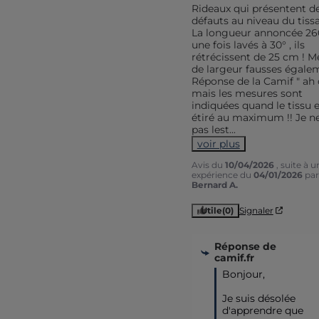
Rideaux qui présentent de
défauts au niveau du tissa
La longueur annoncée 260
une fois lavés à 30° , ils 
rétrécissent de 25 cm ! M
de largeur fausses égalem
Réponse de la Camif " ah o
mais les mesures sont 
indiquées quand le tissu e
étiré au maximum !! Je ne 
pas lest
...
voir plus
Avis du
10/04/2026
, suite à u
expérience du
04/01/2026
par
Bernard A.
Utile
(0)
Signaler
Réponse de
camif.fr
Bonjour,

Je suis désolée 
d'apprendre que 