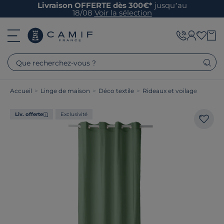
Livraison OFFERTE dès 300€*
jusqu’au
18/08
Voir la sélection
Que recherchez-vous ?
Accueil
>
Linge de maison
>
Déco textile
>
Rideaux et voilage
Liv. offerte
Exclusivité