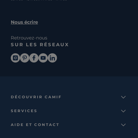
Nous écrire
Retrouvez-nous
SUR LES RÉSEAUX
DÉCOUVRIR CAMIF
La marque
SERVICES
Notre mission
Services et avantages
Nos collections
AIDE ET CONTACT
Comparateur
Le catalogue
Nous contacter
Cagnotte fidélité