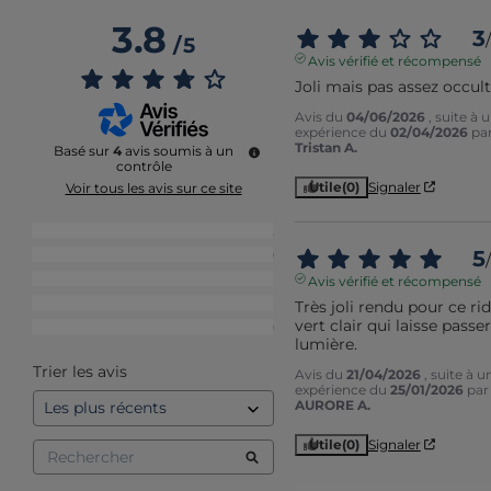
3.8
3
/
/
5
Avis vérifié et récompensé
Joli mais pas assez occul
Avis du
04/06/2026
, suite à 
expérience du
02/04/2026
pa
Tristan A.
Basé sur
4
avis soumis à un
contrôle
Utile
(0)
Signaler
Voir tous les avis sur ce site
5
étoiles
2
5
4
étoiles
0
/
3
étoiles
1
Avis vérifié et récompensé
2
étoiles
1
Très joli rendu pour ce rid
vert clair qui laisse passer 
1
étoile
0
lumière.
Trier les avis
Avis du
21/04/2026
, suite à u
expérience du
25/01/2026
par
AURORE A.
Utile
(0)
Signaler