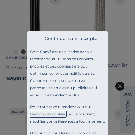
Continuer sans accepter
Chez Camif pas de surprise dans la
CAMIF SIGNATURE
CAMIF SIGNATURE
recette : nous utilisons des cookies
Lot de 2 rideaux coton lin
propres et des cookies tiers pour
Rideau lin Rachelle
Grand Hôtel
optimiser les fonctionnalités du site,
149,00 €
189,00 €
élaborer des statistiques ou vous
proposer les articles ou publicités qui
-5%
vous correspondent le plus.
P
O
Pour tout savoir, rendez-vous sur "
U
R
Exclusivité
Liv. offerte
Gestion des cookies
". Vous pourrez y
V
O
modifier vos préférences à tout moment.
U
S
Bien sûr on vous laisse le choix de les