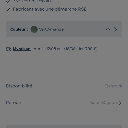
75% coton, 25% lin
Fabricant avec une démarche RSE
Choisir
Couleur :
Vert Amande
+ 7
Livraison
entre le 12/08 et le 18/08 (dès 3,90 €)
Disponibilité
En stock
Retours
Sous 30 jours