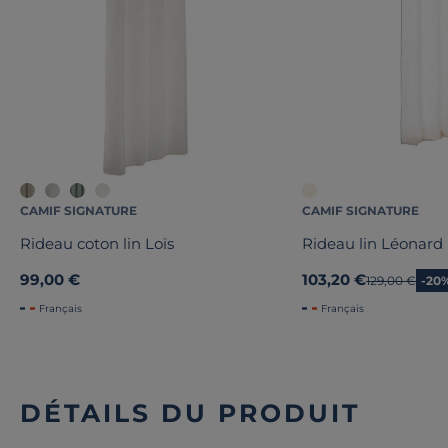
CAMIF SIGNATURE
CAMIF SIGNATURE
Rideau coton lin Loïs
Rideau lin Léonard
99,00 €
103,20 €
Ancien prix
129,00 €
-20
Français
Français
DÉTAILS DU PRODUIT