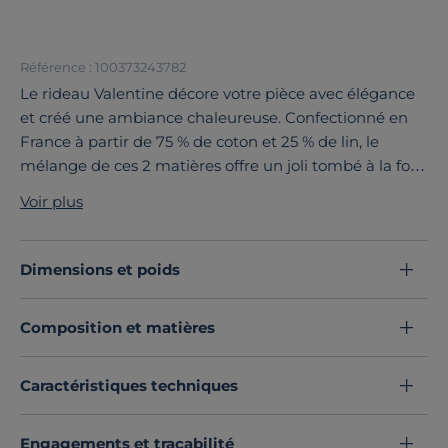
Référence : 100373243782
Le rideau Valentine décore votre pièce avec élégance
et créé une ambiance chaleureuse. Confectionné en
France à partir de 75 % de coton et 25 % de lin, le
mélange de ces 2 matières offre un joli tombé à la fois
souple et dense. Légèrement en transparence, il
Voir plus
tamise votre pièce pour préserver votre intimité tout
en laissant passer la lumière.
Découvrez toute notre sélection :
Rideaux et voilage
Dimensions et poids
Composition et matières
Caractéristiques techniques
Engagements et traçabilité