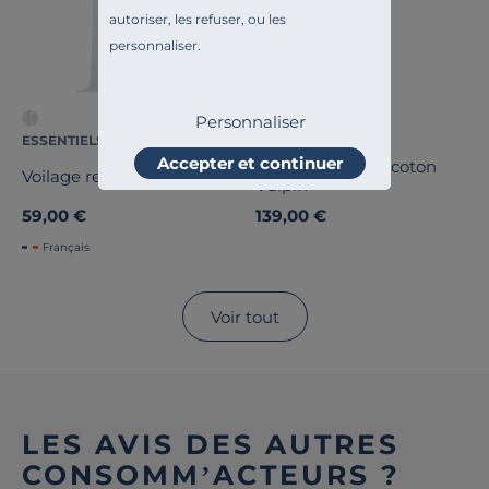
autoriser, les refuser, ou les
personnaliser.
Personnaliser
ESSENTIELS PAR CAMIF
CAMIF SIGNATURE
Accepter et continuer
Lot de 2 rideaux coton
Voilage recyclé Lancelot
Vulpin
59,00 €
139,00 €
Français
Voir tout
LES AVIS DES AUTRES
CONSOMM’ACTEURS ?