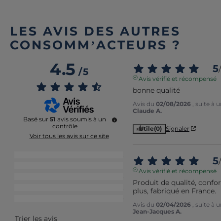
LES AVIS DES AUTRES
CONSOMM’ACTEURS ?
4.5
5
/
/
5
Avis vérifié et récompensé
bonne qualité
Avis du
02/08/2026
, suite à
Claude A.
Basé sur
51
avis soumis à un
contrôle
Utile
(0)
Signaler
Voir tous les avis sur ce site
5
étoiles
34
5
/
4
étoiles
11
Avis vérifié et récompensé
3
étoiles
4
Produit de qualité, confo
2
étoiles
2
plus, fabriqué en France.
1
étoile
0
Avis du
02/04/2026
, suite à
Jean-Jacques A.
Trier les avis