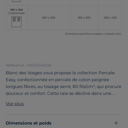
Référence : 100121442126
Blanc des Vosges vous propose la collection Percale
Easy, confectionnée en percale de coton peignée
longues fibres, au tissage serré, 80 fils/cm², qui procure
douceur et confort. Cette taie se décline dans une
large palette de coloris, des teintes froides rappelant
Voir plus
les horizons polaires ou les tonalités chaudes des
terres, pour se coordonner avec toutes vos parures
fantaisies.
Dimensions et poids
Découvrez toute notre sélection :
Taies d'oreiller