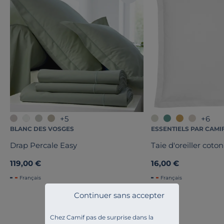
+5
+6
BLANC DES VOSGES
ESSENTIELS PAR CAMI
Drap Percale Easy
Taie d'oreiller coton
119,00 €
16,00 €
Français
Français
Continuer sans accepter
Chez Camif pas de surprise dans la