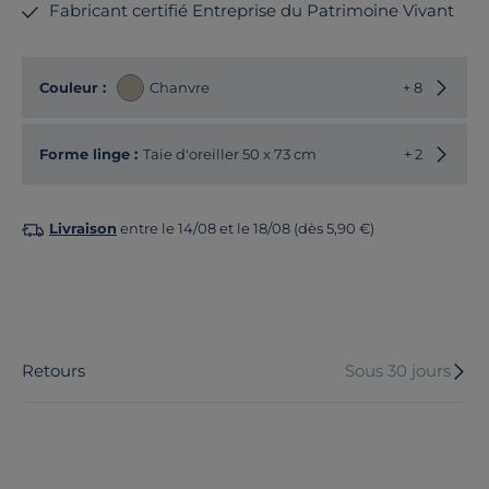
Fabricant certifié Entreprise du Patrimoine Vivant
Choisir
Couleur :
Chanvre
+ 8
Choisir
Forme linge :
Taie d'oreiller 50 x 73 cm
+ 2
Livraison
entre le 14/08 et le 18/08 (dès 5,90 €)
Retours
Sous 30 jours