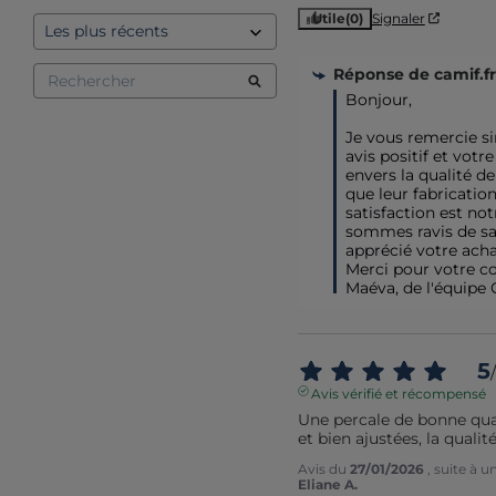
Utile
(0)
Signaler
Réponse de
camif.fr
Bonjour,

Je vous remercie s
avis positif et votr
envers la qualité de
que leur fabrication
satisfaction est not
sommes ravis de sa
apprécié votre achat
Merci pour votre con
Maéva, de l'équipe
5
/
Avis vérifié et récompensé
Une percale de bonne quali
et bien ajustées, la quali
Avis du
27/01/2026
, suite à 
Eliane A.