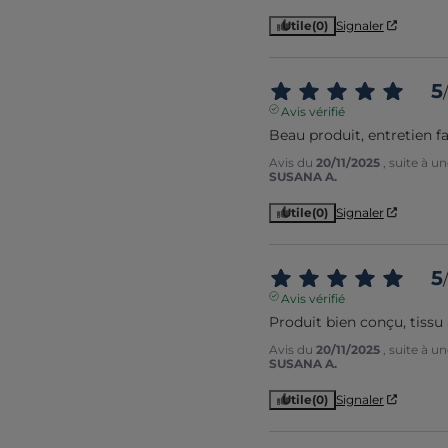
Utile
(0)
Signaler
5
/
Avis vérifié
Beau produit, entretien fa
Avis du
20/11/2025
, suite à 
SUSANA A.
Utile
(0)
Signaler
5
/
Avis vérifié
Produit bien conçu, tissu
Avis du
20/11/2025
, suite à 
SUSANA A.
Utile
(0)
Signaler