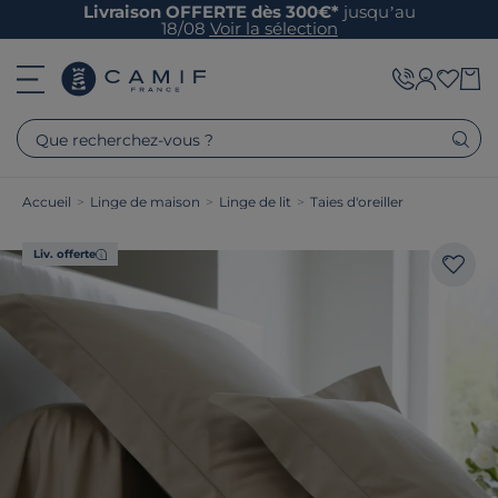
Livraison OFFERTE dès 300€*
jusqu’au
18/08
Voir la sélection
Que recherchez-vous ?
Accueil
>
Linge de maison
>
Linge de lit
>
Taies d'oreiller
Liv. offerte