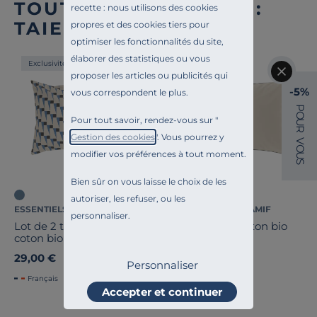
TOUTE NOTRE OFFRE :
recette : nous utilisons des cookies
TAIES D'OREILLER
propres et des cookies tiers pour
optimiser les fonctionnalités du site,
élaborer des statistiques ou vous
Exclusivité
Exclusivité
proposer les articles ou publicités qui
-5%
vous correspondent le plus.
P
O
Pour tout savoir, rendez-vous sur "
U
R
Gestion des cookies
". Vous pourrez y
V
O
modifier vos préférences à tout moment.
U
S
Bien sûr on vous laisse le choix de les
autoriser, les refuser, ou les
ESSENTIELS PAR CAMIF
ESSENTIELS PAR CAMIF
personnaliser.
Lot de 2 taies d'oreiller
Taie d'oreiller coton bio
coton bio Nautique
Thaïs
Urbain
29,00 €
25,00 €
Personnaliser
Français
Français
Accepter et continuer