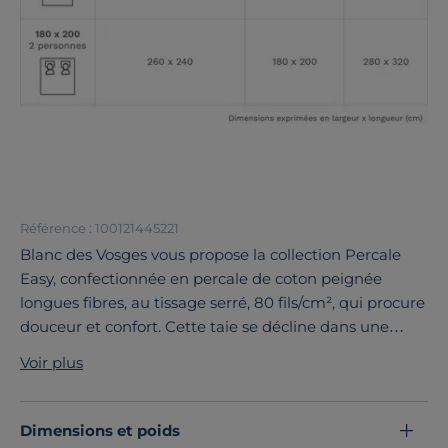
Référence : 100121445221
Blanc des Vosges vous propose la collection Percale
Easy, confectionnée en percale de coton peignée
longues fibres, au tissage serré, 80 fils/cm², qui procure
douceur et confort. Cette taie se décline dans une
large palette de coloris, des teintes froides rappelant
Voir plus
les horizons polaires ou les tonalités chaudes des
terres, pour se coordonner avec toutes vos parures
fantaisies.
Dimensions et poids
Découvrez toute notre sélection :
Taies d'oreiller