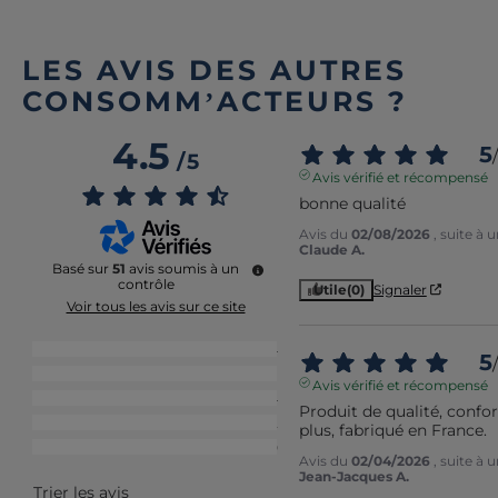
LES AVIS DES AUTRES
CONSOMM’ACTEURS ?
4.5
5
/
/
5
Avis vérifié et récompensé
bonne qualité
Avis du
02/08/2026
, suite à
Claude A.
Basé sur
51
avis soumis à un
contrôle
Utile
(0)
Signaler
Voir tous les avis sur ce site
5
étoiles
34
5
/
4
étoiles
11
Avis vérifié et récompensé
3
étoiles
4
Produit de qualité, confo
2
étoiles
2
plus, fabriqué en France.
1
étoile
0
Avis du
02/04/2026
, suite à
Jean-Jacques A.
Trier les avis