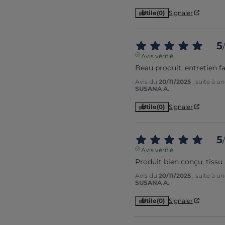
Utile
(0)
Signaler
5
/
Avis vérifié
Beau produit, entretien fa
Avis du
20/11/2025
, suite à 
SUSANA A.
Utile
(0)
Signaler
5
/
Avis vérifié
Produit bien conçu, tissu
Avis du
20/11/2025
, suite à 
SUSANA A.
Utile
(0)
Signaler