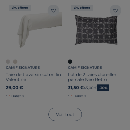
Liv. offerte
Liv. offerte
CAMIF SIGNATURE
CAMIF SIGNATURE
Taie de traversin coton lin
Lot de 2 taies d'oreiller
Valentine
percale Néo Rétro
29,00 €
31,50 €
Ancien prix
45,00 €
-30%
Français
Français
Voir tout