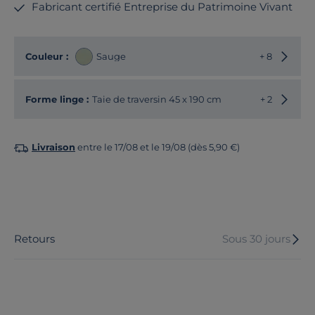
Fabricant certifié Entreprise du Patrimoine Vivant
Choisir
Couleur :
Sauge
+ 8
Choisir
Forme linge :
Taie de traversin 45 x 190 cm
+ 2
Livraison
entre le 17/08 et le 19/08 (dès 5,90 €)
Retours
Sous 30 jours