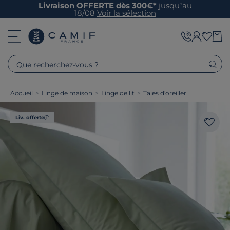
Livraison OFFERTE dès 300€*
jusqu’au
18/08
Voir la sélection
Que recherchez-vous ?
Accueil
>
Linge de maison
>
Linge de lit
>
Taies d'oreiller
Liv. offerte