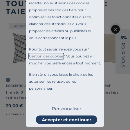
TOUTE NOTRE OFFRE :
recette : nous utilisons des cookies
TAIES D'OREILLER
propres et des cookies tiers pour
optimiser les fonctionnalités du site,
élaborer des statistiques ou vous
Exclusivité
Exclusivité
proposer les articles ou publicités qui
-5%
vous correspondent le plus.
P
O
Pour tout savoir, rendez-vous sur "
U
R
Gestion des cookies
". Vous pourrez y
V
O
modifier vos préférences à tout moment.
U
S
Bien sûr on vous laisse le choix de les
autoriser, les refuser, ou les
ESSENTIELS PAR CAMIF
ESSENTIELS PAR CAMIF
personnaliser.
Lot de 2 taies d'oreiller
Taie d'oreiller coton bio
coton bio Nautique
Thaïs
Urbain
29,00 €
25,00 €
Personnaliser
Français
Français
Accepter et continuer