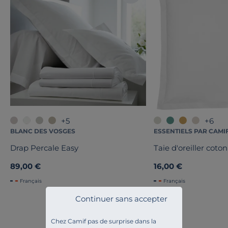
+5
+6
BLANC DES VOSGES
ESSENTIELS PAR CAMI
Drap Percale Easy
Taie d'oreiller coton
89,00 €
16,00 €
Français
Français
Continuer sans accepter
Chez Camif pas de surprise dans la