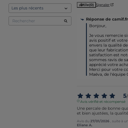
Utile
(0)
Signaler
Réponse de
camif.fr
Bonjour,

Je vous remercie s
avis positif et votr
envers la qualité de
que leur fabrication
satisfaction est not
sommes ravis de sa
apprécié votre achat
Merci pour votre con
Maéva, de l'équipe
5
/
Avis vérifié et récompensé
Une percale de bonne quali
et bien ajustées, la quali
Avis du
27/01/2026
, suite à 
Eliane A.