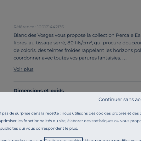
Référence : 100121442136
Blanc des Vosges vous propose la collection Percale E
fibres, au tissage serré, 80 fils/cm², qui procure douceu
de coloris, des teintes froides rappelant les horizons po
coordonner avec toutes vos parures fantaisies.
Découvrez toute notre sélection :
Taies d'oreiller
Voir plus
Dimensions et poids
Continuer sans ac
Caractéristiques techniques
pas de surprise dans la recette : nous utilisons des cookies propres et des
optimiser les fonctionnalités du site, élaborer des statistiques ou vous propo
Engagements et traçabilité
 publicités qui vous correspondent le plus.
avoir, rendez-vous sur "
Gestion des cookies
". Vous pourrez y modifier vos 