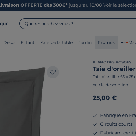
Livraison OFFERTE dès 300€*
jusqu’au 18/08
Voir la sélecti
rque
Que recherchez-vous ?
Déco
Enfant
Arts de la table
Jardin
Promos
Mad
BLANC DES VOSGES
Taie d'oreill
Taie d'oreiller 65 x 65
Voir la description
25,00 €
Fabriqué en Fr
Circuits courts
Fabricant certi