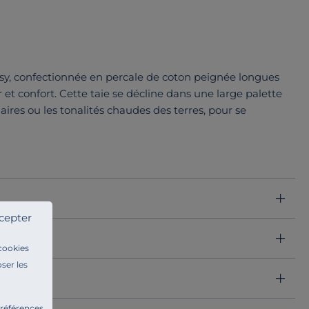
asy, confectionnée en percale de coton peignée longues
r et confort. Cette taie se décline dans une large palette
laires ou les tonalités chaudes des terres, pour se
cepter
 cookies
ser les
préférences