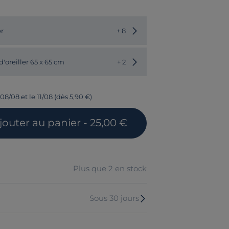
Choisir une autre couleur
er
+ 8
Choisir une autre valeur
d'oreiller 65 x 65 cm
+ 2
08/08 et le 11/08 (dès 5,90 €)
jouter
au panier
- 25,00 €
Plus que 2 en stock
Sous 30 jours