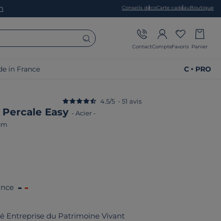
on
Conseils déco
Carte cadeau
Boutique
Contact
Compte
Favoris
Panier
e in France
C • PRO
4.5
/
5
-
51
avis
er Percale Easy
-
Acier
-
 cm
ance
fié Entreprise du Patrimoine Vivant