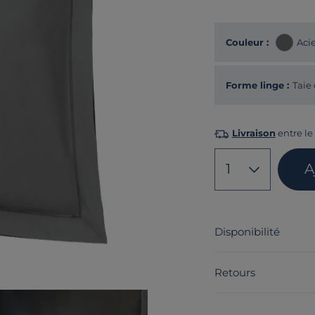
Couleur :
Aci
Forme linge :
Taie 
Livraison
entre le 
1
A
Disponibilité
Retours