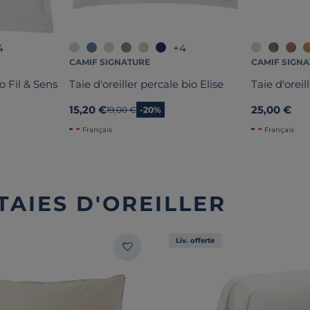
4
+4
CAMIF SIGNATURE
CAMIF SIGN
io Fil & Sens
Taie d'oreiller percale bio Elise
Taie d'oreil
15,20 €
25,00 €
Ancien prix
19,00 €
-20%
Français
Français
TAIES D'OREILLER
Liv. offerte