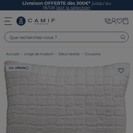
Livraison OFFERTE dès 300€*
jusqu’au
18/08
Voir la sélection
Que recherchez-vous ?
Accueil
>
Linge de maison
>
Déco textile
>
Coussins
Liv. offerte