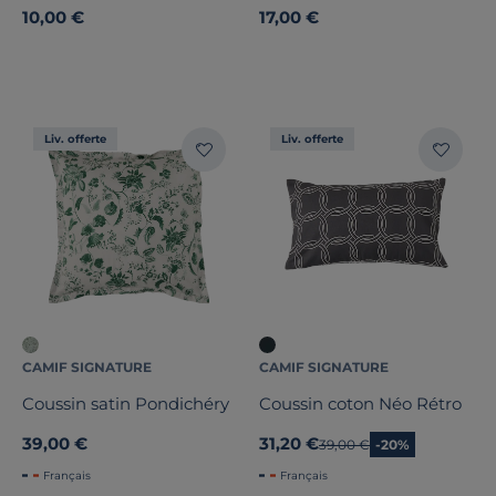
10,00 €
17,00 €
Liv. offerte
Liv. offerte
CAMIF SIGNATURE
CAMIF SIGNATURE
Coussin satin Pondichéry
Coussin coton Néo Rétro
39,00 €
31,20 €
Ancien prix
39,00 €
-20%
Français
Français