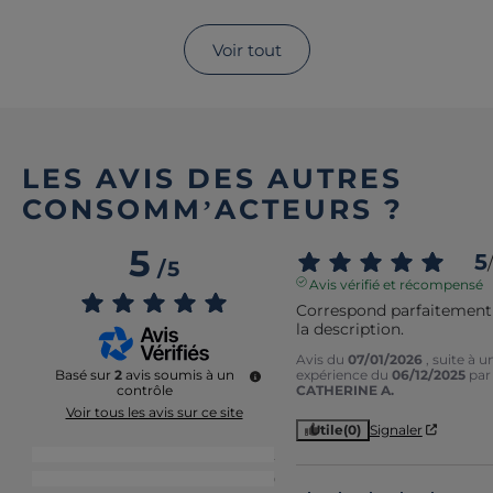
Voir tout
LES AVIS DES AUTRES
CONSOMM’ACTEURS ?
5
5
/
/
5
Avis vérifié et récompensé
Correspond parfaitement 
la description.
Avis du
07/01/2026
, suite à u
expérience du
06/12/2025
par
Basé sur
2
avis soumis à un
CATHERINE A.
contrôle
Voir tous les avis sur ce site
Utile
(0)
Signaler
5
étoiles
2
4
étoiles
0