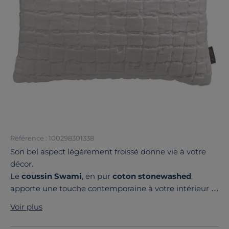
Référence : 100298301338
Son bel aspect légèrement froissé donne vie à votre
décor.
Le
coussin Swami
, en pur
coton stonewashed
,
apporte une touche contemporaine à votre intérieur :
ses motifs en relief sauront rapidement vous séduire.
Voir plus
Doux et agréable au toucher grâce à sa
housse en
100% coton
, il est idéal pour passer des moments de