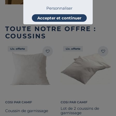
Personnaliser
Accepter et continuer
TOUTE NOTRE OFFRE :
COUSSINS
Liv. offerte
Liv. offerte
COSI PAR CAMIF
COSI PAR CAMIF
Lot de 2 coussins de
Coussin de garnissage
garnissage