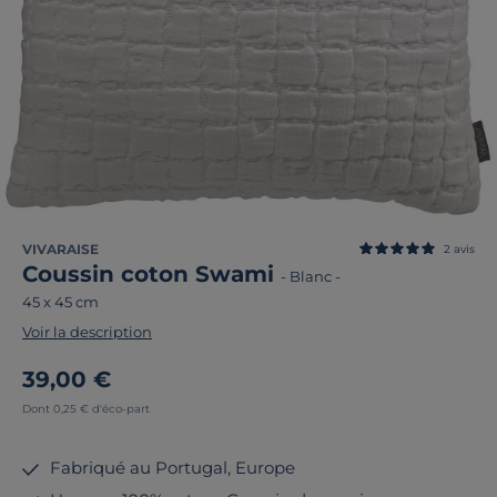
VIVARAISE
2
avis
Coussin coton Swami
-
Blanc
-
45 x 45 cm
Voir la description
39,00 €
Dont 0,25 € d'éco-part
Fabriqué au Portugal, Europe