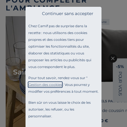
POUR COMPLÉTER
L'AMBIANCE
Continuer sans accepter
Exclusivité
Chez Camif pas de surprise dans la
recette : nous utilisons des cookies
propres et des cookies tiers pour
optimiser les fonctionnalités du site,
élaborer des statistiques ou vous
proposer les articles ou publicités qui
Toute l'inspiration
-5%
vous correspondent le plus.
Saint-Martin-de-
P
O
Pour tout savoir, rendez-vous sur "
U
Ré
R
Gestion des cookies
". Vous pourrez y
V
O
modifier vos préférences à tout moment.
U
S
ESSENTIELS PAR CAMI
Bien sûr on vous laisse le choix de les
autoriser, les refuser, ou les
Housse de coussin 
personnaliser.
10,00 €
Dès