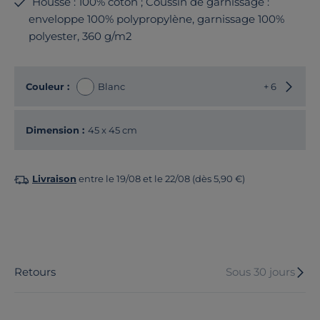
Housse : 100% coton ; Coussin de garnissage :
enveloppe 100% polypropylène, garnissage 100%
polyester, 360 g/m2
Choisir
Couleur :
Blanc
+ 6
Dimension :
45 x 45 cm
Livraison
entre le 19/08 et le 22/08 (dès 5,90 €)
Retours
Sous 30 jours