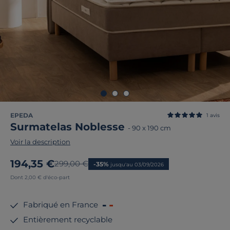
EPEDA
1
avis
Surmatelas Noblesse
-
90 x 190 cm
Voir la description
Nouveau prix
194,35 €
Ancien prix
299,00 €
-35%
jusqu'au 03/09/2026
Dont 2,00 € d'éco-part
Fabriqué en France
Entièrement recyclable