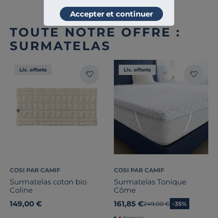
Accepter et continuer
TOUTE NOTRE OFFRE :
SURMATELAS
Liv. offerte
Liv. offerte
COSI PAR CAMIF
COSI PAR CAMIF
Surmatelas coton bio
Surmatelas Tonique
Coline
Côme
149,00 €
161,85 €
Ancien prix
249,00 €
-35%
Français