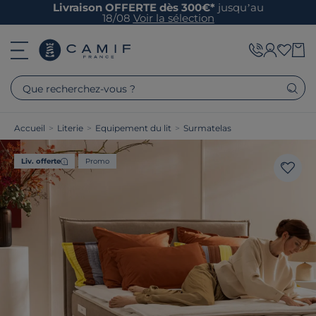
Livraison OFFERTE dès 300€*
jusqu’au
18/08
Voir la sélection
Que recherchez-vous ?
Accueil
>
Literie
>
Equipement du lit
>
Surmatelas
Liv. offerte
Promo