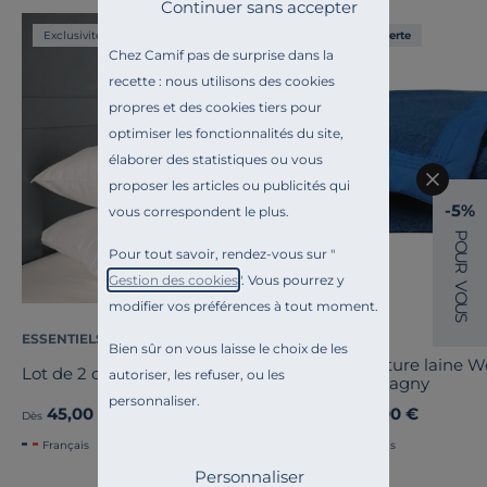
Continuer sans accepter
Exclusivité
Liv. offerte
Chez Camif pas de surprise dans la
recette : nous utilisons des cookies
propres et des cookies tiers pour
optimiser les fonctionnalités du site,
élaborer des statistiques ou vous
proposer les articles ou publicités qui
-5%
vous correspondent le plus.
P
O
Pour tout savoir, rendez-vous sur "
U
R
Gestion des cookies
". Vous pourrez y
V
O
modifier vos préférences à tout moment.
U
S
ESSENTIELS PAR CAMIF
OURSON
Bien sûr on vous laisse le choix de les
Couverture laine 
Lot de 2 oreillers Pacôme
autoriser, les refuser, ou les
Champagny
personnaliser.
45,00 €
89,00 €
Dès
Dès
Français
Français
Personnaliser