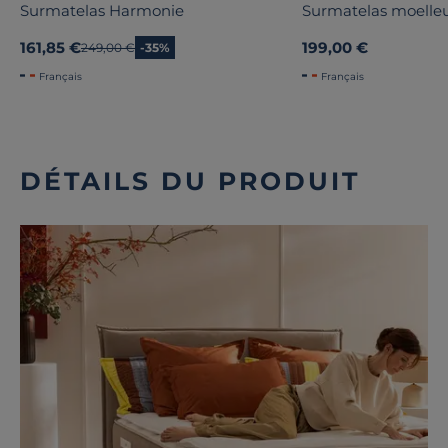
Surmatelas Harmonie
Surmatelas moelle
161,85 €
199,00 €
Ancien prix
249,00 €
-35%
Français
Français
DÉTAILS DU PRODUIT