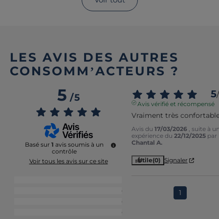
LES AVIS DES AUTRES
CONSOMM’ACTEURS ?
5
5
/
/
5
Avis vérifié et récompensé
Vraiment très confortabl
Avis du
17/03/2026
, suite à u
expérience du
22/12/2025
par
Chantal A.
Basé sur
1
avis soumis à un
contrôle
Utile
(0)
Signaler
Voir tous les avis sur ce site
5
étoiles
1
4
étoiles
0
1
3
étoiles
0
2
étoiles
0