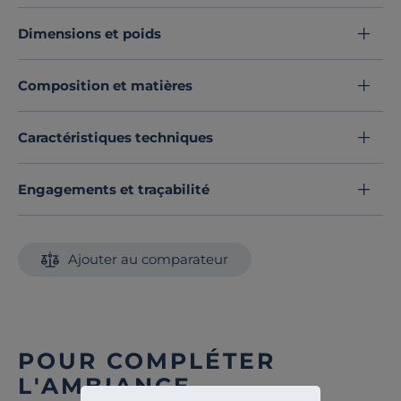
de forme enveloppante. Il épouse parfaitement les
courbes de votre corps pour un confort sur mesure…
Dimensions et poids
comme si vous dormiez sur un nuage.
Composition et matières
Découvrez toute notre sélection :
Surmatelas
Caractéristiques techniques
Engagements et traçabilité
Ajouter au comparateur
POUR COMPLÉTER
L'AMBIANCE