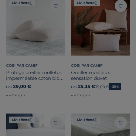
Liv. offerte
Liv. offerte
COSI PAR CAMIF
COSI PAR CAMIF
Protège oreiller molleton
Oreiller moelleux
imperméable coton bio
sensation duvet
Issac
29,00 €
25,35 €
Ancien prix
39,00 €
-35%
Dès
Dès
Français
Français
Liv. offerte
Liv. offerte