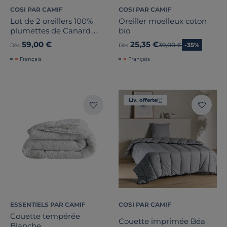
COSI PAR CAMIF
COSI PAR CAMIF
Lot de 2 oreillers 100%
Oreiller moelleux coton
plumettes de Canard
bio
Candice
59,00 €
25,35 €
Ancien prix
39,00 €
-35%
Dès
Dès
Français
Français
Liv. offerte
ESSENTIELS PAR CAMIF
COSI PAR CAMIF
Couette tempérée
Couette imprimée Béa
Blanche