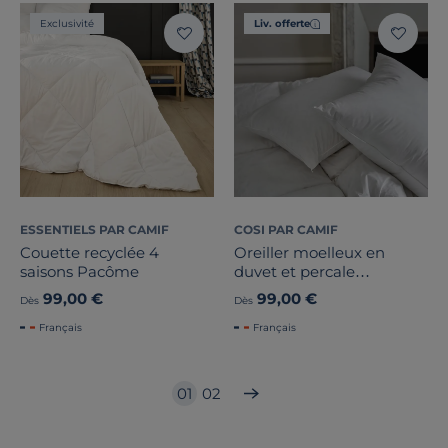
Exclusivité
Liv. offerte
ESSENTIELS PAR CAMIF
COSI PAR CAMIF
Couette recyclée 4
Oreiller moelleux en
saisons Pacôme
duvet et percale
biologique Carla
99,00 €
99,00 €
Dès
Dès
Français
Français
01
02