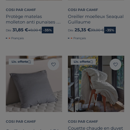
COSI PAR CAMIF
COSI PAR CAMIF
Protège matelas
Oreiller moelleux Seaqual
molleton anti punaises de
Guillaume
lit Anna
31,85 €
25,35 €
Ancien prix
49,00 €
-35%
Ancien prix
39,00 €
-35%
Dès
Dès
Français
Français
Liv. offerte
Liv. offerte
COSI PAR CAMIF
COSI PAR CAMIF
Couette chaude en duvet