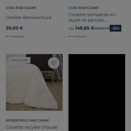
COSI PAR CAMIF
COSI PAR CAMIF
Couette tempérée en
Oreiller Bonaventure
duvet et percale
biologique Camélia
29,00 €
148,85 €
Ancien prix
229,00 €
-35%
Dès
Français
Français
Exclusivité
ESSENTIELS PAR CAMIF
Couette recylée chaude