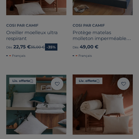
COSI PAR CAMIF
COSI PAR CAMIF
Oreiller moelleux ultra
Protège matelas
respirant
molleton imperméable
coton bio Isaac
22,75 €
49,00 €
Ancien prix
35,00 €
-35%
Dès
Dès
Français
Français
Liv. offerte
Liv. offerte