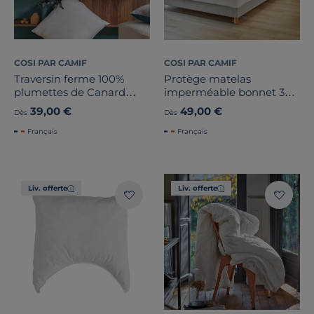
COSI PAR CAMIF
COSI PAR CAMIF
Traversin ferme 100%
Protège matelas
plumettes de Canard
imperméable bonnet 30
Candice
cm Fernand
39,00 €
49,00 €
Dès
Dès
Français
Français
Liv. offerte
Liv. offerte