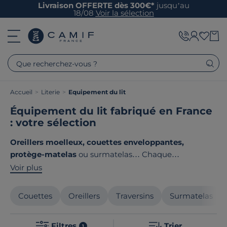
Livraison OFFERTE dès 300€*
jusqu’au
18/08
Voir la sélection
Que recherchez-vous ?
Accueil
>
Literie
>
Equipement du lit
Équipement du lit fabriqué en France
: votre sélection
Oreillers moelleux, couettes enveloppantes,
protège-matelas
ou surmatelas… Chaque
équipement joue un rôle pour votre confort nocturne.
Voir plus
Chez Camif, nous sélectionnons des produits haut de
gamme pour vous garantir des nuits douces et
Couettes
Oreillers
Traversins
Surmatelas
réparatrices. Le point commun de ces produits ? Ils
sont tous
fabriqués en France
!
Filtres
Trier
1