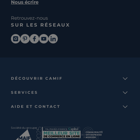
Nous écrire
Retrouvez-nous
SUR LES RÉSEAUX
DÉCOUVRIR CAMIF
La marque
SERVICES
Notre mission
Services et avantages
Nos collections
AIDE ET CONTACT
Comparateur
Le catalogue
Nous contacter
Cagnotte fidélité
Le blog
Suivre votre commande
Carte cadeau Camif
Société du groupe
Boutique
Aide et foire aux questions
Partenaire rénovation