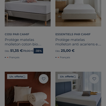
COSI PAR CAMIF
ESSENTIELS PAR CAMIF
Protège matelas
Protège matelas
molleton coton bio
molleton anti acariens et
matelas épais Coralie
bactérien Anais
51,35 €
25,00 €
Ancien prix
79,00 €
-35%
Dès
Dès
Français
Français
Liv. offerte
Liv. offerte