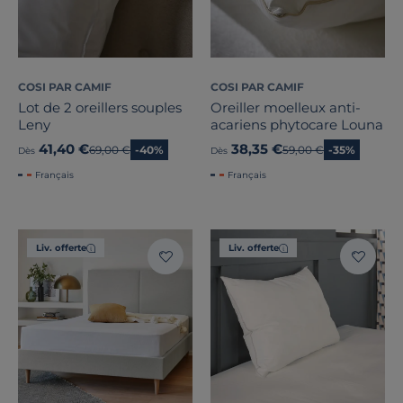
COSI PAR CAMIF
COSI PAR CAMIF
Lot de 2 oreillers souples
Oreiller moelleux anti-
Leny
acariens phytocare Louna
41,40 €
38,35 €
Ancien prix
69,00 €
-40%
Ancien prix
59,00 €
-35%
Dès
Dès
Français
Français
Liv. offerte
Liv. offerte