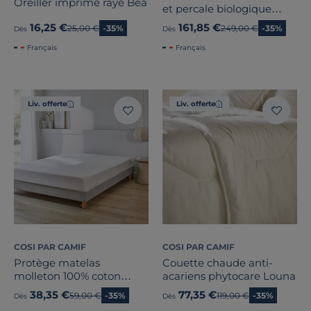
Oreiller imprimé rayé Béa
et percale biologique
Camélia
16,25 €
161,85 €
Ancien prix
25,00 €
-35%
Ancien prix
249,00 €
-35%
Dès
Dès
Français
Français
Liv. offerte
Liv. offerte
COSI PAR CAMIF
COSI PAR CAMIF
Protège matelas
Couette chaude anti-
molleton 100% coton
acariens phytocare Louna
bonnet 30 cm Firmin
38,35 €
77,35 €
Ancien prix
59,00 €
-35%
Ancien prix
119,00 €
-35%
Dès
Dès