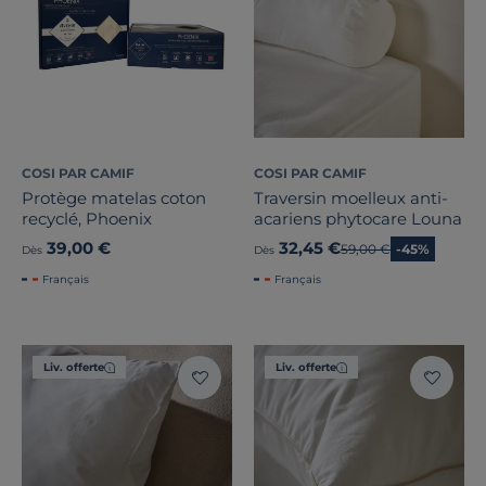
COSI PAR CAMIF
COSI PAR CAMIF
Protège matelas coton
Traversin moelleux anti-
recyclé, Phoenix
acariens phytocare Louna
39,00 €
32,45 €
Ancien prix
59,00 €
-45%
Dès
Dès
Français
Français
Liv. offerte
Liv. offerte