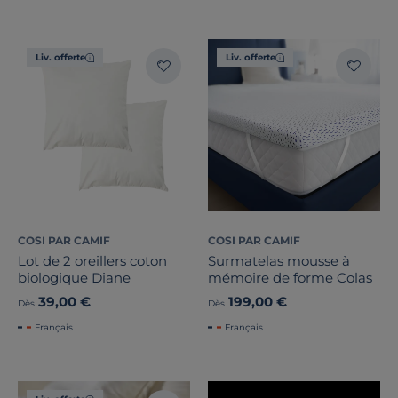
Liv. offerte
Liv. offerte
Marque
Confort
Composition du garnissage
COSI PAR CAMIF
COSI PAR CAMIF
Traitement
Lot de 2 oreillers coton
Surmatelas mousse à
biologique Diane
mémoire de forme Colas
Nature de la matière
39,00 €
199,00 €
Dès
Dès
Composition de l'enveloppe
Français
Français
Note des clients