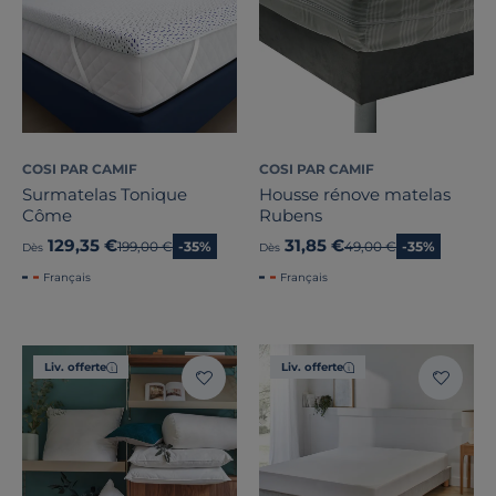
COSI PAR CAMIF
COSI PAR CAMIF
Surmatelas Tonique
Housse rénove matelas
Côme
Rubens
129,35 €
31,85 €
Ancien prix
199,00 €
-35%
Ancien prix
49,00 €
-35%
Dès
Dès
Français
Français
Liv. offerte
Liv. offerte