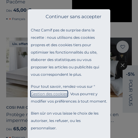
Pacôme
45,00 €
Dès
Continuer sans accepter
Français
Chez Camif pas de surprise dans la
recette : nous utilisons des cookies
Liv. offerte
Liv. offerte
propres et des cookies tiers pour
optimiser les fonctionnalités du site,
élaborer des statistiques ou vous
proposer les articles ou publicités qui
-5%
vous correspondent le plus.
P
O
Pour tout savoir, rendez-vous sur "
U
R
Gestion des cookies
". Vous pourrez y
V
O
modifier vos préférences à tout moment.
U
S
COSI PAR CAMIF
COSI PAR CAMIF
Bien sûr on vous laisse le choix de les
Protège matelas
Oreiller moelleux en
imperméable bonnet 40
duvet et percale
autoriser, les refuser, ou les
cm Fernand
biologique Cléo
personnaliser.
65,00 €
99,00 €
Dès
Dès
Français
Français