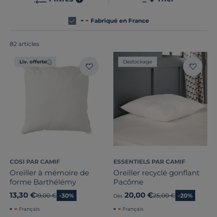
Fabriqué en France
82 articles
Liv. offerte
Destockage
COSI PAR CAMIF
ESSENTIELS PAR CAMIF
Oreiller à mémoire de
Oreiller recyclé gonflant
forme Barthélémy
Pacôme
13,30 €
20,00 €
Ancien prix
19,00 €
-30%
Ancien prix
25,00 €
-20%
Dès
Français
Français