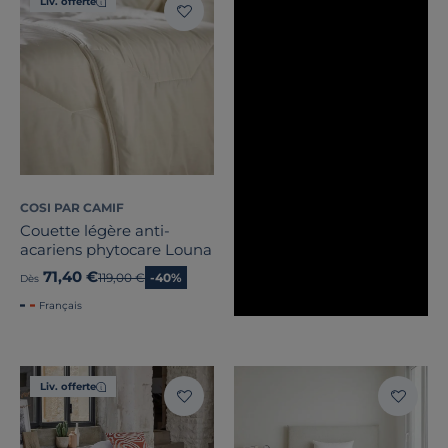
Liv. offerte
Stock
Certifications et labels
Pays de fabrication
COSI PAR CAMIF
Couette légère anti-
acariens phytocare Louna
71,40 €
Ancien prix
119,00 €
-40%
Dès
Français
Liv. offerte