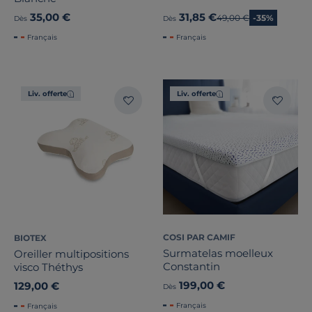
35,00 €
31,85 €
Ancien prix
49,00 €
-35%
Dès
Dès
Français
Français
Liv. offerte
Liv. offerte
COSI PAR CAMIF
BIOTEX
Surmatelas moelleux
Oreiller multipositions
Constantin
visco Théthys
199,00 €
129,00 €
Dès
Français
Français