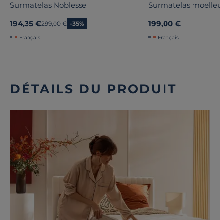
Surmatelas Noblesse
Surmatelas moelle
194,35 €
199,00 €
Ancien prix
299,00 €
-35%
Français
Français
DÉTAILS DU PRODUIT