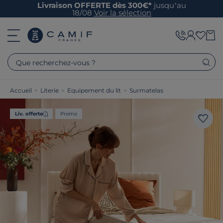
Livraison OFFERTE dès 300€*
jusqu’au
18/08
Voir la sélection
Que recherchez-vous ?
Accueil
>
Literie
>
Equipement du lit
>
Surmatelas
Liv. offerte
Promo