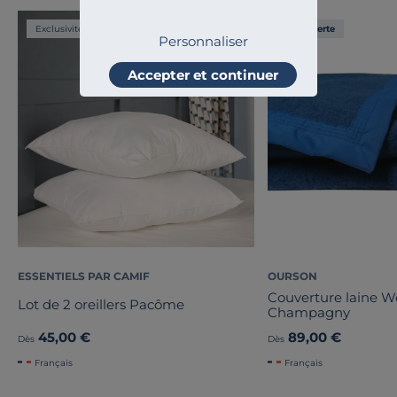
Exclusivité
Liv. offerte
Personnaliser
Accepter et continuer
ESSENTIELS PAR CAMIF
OURSON
Couverture laine 
Lot de 2 oreillers Pacôme
Champagny
45,00 €
89,00 €
Dès
Dès
Français
Français