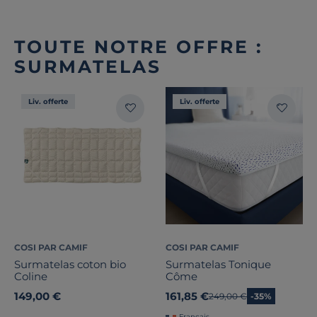
TOUTE NOTRE OFFRE :
SURMATELAS
Liv. offerte
Liv. offerte
COSI PAR CAMIF
COSI PAR CAMIF
Surmatelas coton bio
Surmatelas Tonique
Coline
Côme
149,00 €
161,85 €
Ancien prix
249,00 €
-35%
Français