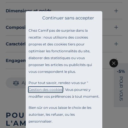
un sommeil plus sain.
Dimensions et poids
Découvrez toute notre sélection :
Surmatelas
Continuer sans accepter
Composition et matières
Chez Camif pas de surprise dans la
recette : nous utilisons des cookies
Caractéristiques techniques
propres et des cookies tiers pour
optimiser les fonctionnalités du site,
élaborer des statistiques ou vous
Engagements et traçabilité
proposer les articles ou publicités qui
-5%
vous correspondent le plus.
P
O
Ajouter au comparateur
Pour tout savoir, rendez-vous sur "
U
R
Gestion des cookies
". Vous pourrez y
V
O
modifier vos préférences à tout moment.
U
S
Bien sûr on vous laisse le choix de les
POUR COMPLÉTER
autoriser, les refuser, ou les
L'AMBIANCE
personnaliser.