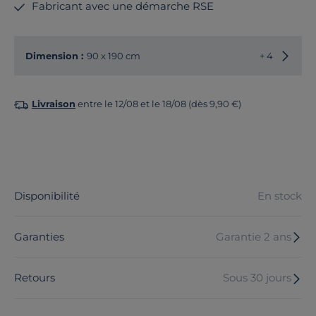
Fabricant avec une démarche RSE
Choisir
Dimension :
90 x 190 cm
+ 4
Livraison
entre le 12/08 et le 18/08 (dès 9,90 €)
Disponibilité
En stock
Garanties
Garantie 2 ans
Retours
Sous 30 jours