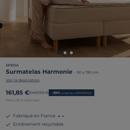
EPEDA
Surmatelas Harmonie
-
90 x 190 cm
Voir la description
Nouveau prix
161,85 €
Ancien prix
249,00 €
-35%
jusqu'au 03/09/2026
Dont 2,00 € d'éco-part
Fabriqué en France
Entièrement recyclable