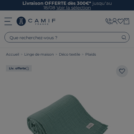
Livraison OFFERTE dès 300€*
jusqu’au
18/08
Voir la sélection
Que recherchez-vous ?
Accueil
>
Linge de maison
>
Déco textile
>
Plaids
Liv. offerte