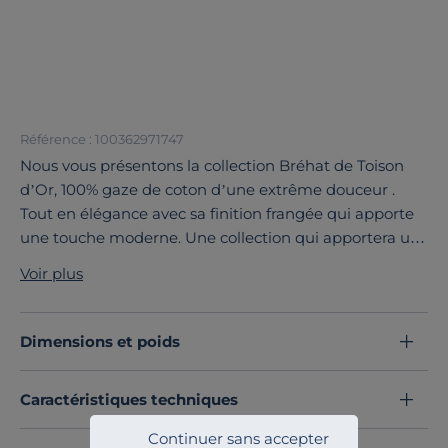
Référence : 100362971747
Nous vous présentons la collection Bréhat de Toison
d’Or, 100% gaze de coton d’une extrême douceur .
Tout en élégance avec sa finition frangée qui apporte
une touche moderne. Une collection qui apportera un
coté décontractée à votre intérieur.
Voir plus
Découvrez toute notre sélection :
Plaids
Dimensions et poids
Caractéristiques techniques
Continuer sans accepter