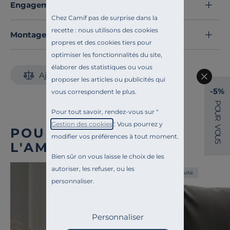
Engagements et traçabilité
Chez Camif pas de surprise dans la
recette : nous utilisons des cookies
Montage et conseils d'entretien
propres et des cookies tiers pour
optimiser les fonctionnalités du site,
élaborer des statistiques ou vous
Ajouter au comparateur
proposer les articles ou publicités qui
-5%
vous correspondent le plus.
P
O
Pour tout savoir, rendez-vous sur "
U
R
Gestion des cookies
". Vous pourrez y
V
POUR COMPLÉTER
O
modifier vos préférences à tout moment.
U
S
L'AMBIANCE
Bien sûr on vous laisse le choix de les
autoriser, les refuser, ou les
Exclusivité
personnaliser.
Personnaliser