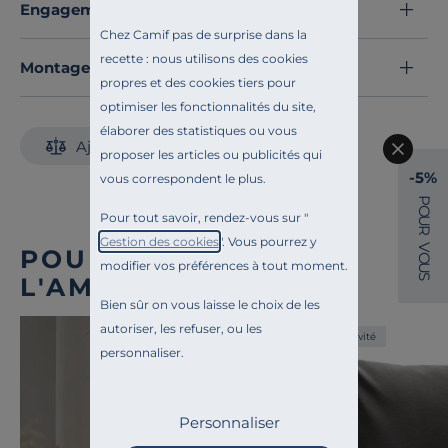
Engagements et traçabilité
Chez Camif pas de surprise dans la
recette : nous utilisons des cookies
Montage et conseils d'entretien
propres et des cookies tiers pour
optimiser les fonctionnalités du site,
élaborer des statistiques ou vous
Ajouter au comparateur
proposer les articles ou publicités qui
-5%
vous correspondent le plus.
P
O
Pour tout savoir, rendez-vous sur "
U
R
Gestion des cookies
". Vous pourrez y
V
POUR COMPLÉTER
O
modifier vos préférences à tout moment.
U
S
L'AMBIANCE
Bien sûr on vous laisse le choix de les
autoriser, les refuser, ou les
Exclusivité
personnaliser.
Personnaliser