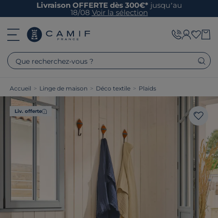
Livraison OFFERTE dès 300€*
jusqu’au
18/08
Voir la sélection
Que recherchez-vous ?
Accueil
>
Linge de maison
>
Déco textile
>
Plaids
Liv. offerte