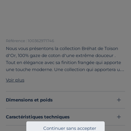
Référence : 100362971746
Nous vous présentons la collection Bréhat de Toison
d’Or, 100% gaze de coton d’une extrême douceur .
Tout en élégance avec sa finition frangée qui apporte
une touche moderne. Une collection qui apportera un
coté décontractée à votre intérieur.
Voir plus
Découvrez toute notre sélection :
Plaids
Dimensions et poids
Caractéristiques techniques
Continuer sans accepter